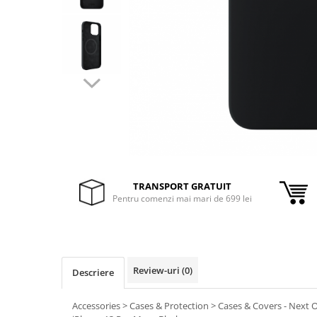
Inele Smart
Ochelari Smart
Smartphone IPhone
Sisteme PC & Periferice
Sisteme Desktop & Monitoare
PC NUC
Gaming PC & Console
TRANSPORT GRATUIT
Desk Gaming
Pentru comenzi mai mari de 699 lei
Microfoane & Casti Gaming
Mouse Gaming
Scaune Gaming
Tastaturi Gaming
Review-uri
(0)
Descriere
Card Reader
Accessories > Cases & Protection > Cases & Covers - Next 