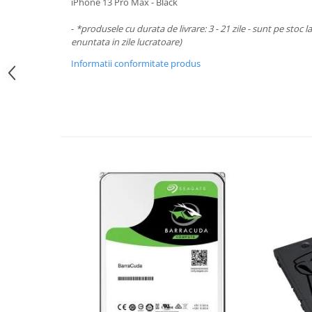
Periferice PC
iPhone 13 Pro Max - Black
Camere Web
-
*produsele cu durata de livrare: 3 - 21 zile - sunt pe stoc l
Adaptoare
enuntata in zile lucratoare)
Boxe
Informatii conformitate produs
Mouse
Casti
Mouse Pad
Tastaturi
USB Hub
Componente PC
Placi de Baza
Placi Video
CPU
Memorii
SSD