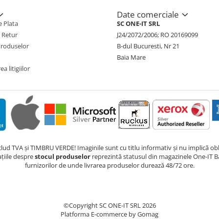
Date comerciale
 Plata
SC ONE-IT SRL
e Retur
J24/2072/2006; RO 20169099
Produselor
B-dul Bucuresti, Nr 21
Baia Mare
a litigiilor
nclud TVA și TIMBRU VERDE! Imaginile sunt cu titlu informativ și nu implică obli
ațiile despre
stocul produselor
reprezintă statusul din magazinele One-IT Ba
furnizorilor de unde livrarea produselor durează 48/72 ore.
©Copyright SC ONE-IT SRL 2026
Platforma E-commerce by Gomag