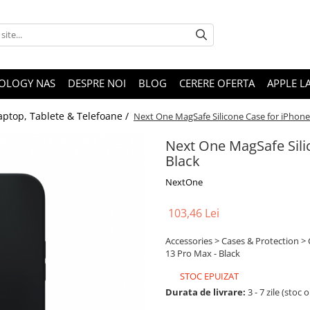
OLOGY NAS
DESPRE NOI
BLOG
CERERE OFERTA
APPLE L
aptop, Tablete & Telefoane /
Next One MagSafe Silicone Case for iPhone
Next One MagSafe Sili
Black
NextOne
103,46 Lei
Accessories > Cases & Protection >
13 Pro Max - Black
STOC EPUIZAT
Durata de livrare:
3 - 7 zile (stoc 