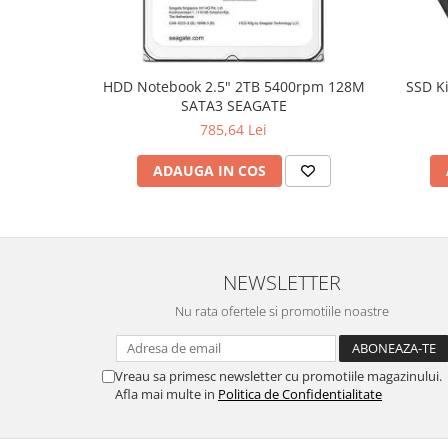
Hard Disc-uri
Carcase
HDD Notebook 2.5" 2TB 5400rpm 128M
SSD K
Surse
SATA3 SEAGATE
Cooler
785,64 Lei
Servere & Componente
ADAUGA IN COS
Componente Server
Servere
Software
NEWSLETTER
Retelistica & Supraveghere
Nu rata ofertele si promotiile noastre
Printing
Multifunctionale
Vreau sa primesc newsletter cu promotiile magazinului.
Afla mai multe in
Politica de Confidentialitate
Imprimante
Imprimante 3D