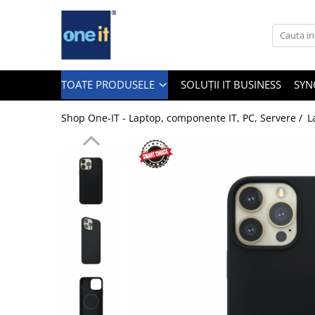
Toate Produsele
Laptop, Tablete & Telefoane
TOATE PRODUSELE
SOLUȚII IT BUSINESS
SYN
Shop One-IT - Laptop, componente IT, PC, Servere /
L
Laptop / Notebook
Notebook Consumer
Accesorii Laptop
Componente Laptop
Tablete & accesorii
Telefoane & accesorii
Smart Watch
Apple AirTag