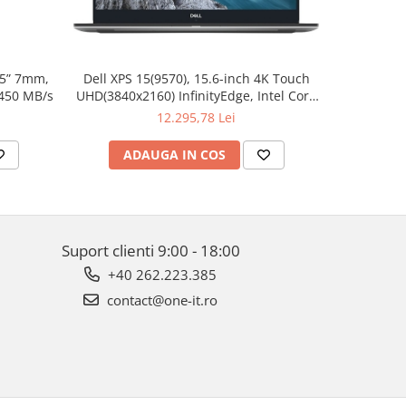
.5” 7mm,
Dell XPS 15(9570), 15.6-inch 4K Touch
Apple W
 450 MB/s
UHD(3840x2160) InfinityEdge, Intel Core
Aluminum 
i7-8750H, 16GB(2x8GB) DDR4 2666MHz,
12.295,78 Lei
512GB PCIe SSD, noDVD, Nvidia GTX
1050Ti 4GB, Killer Wifi 802.11ac, BT,
ADAUGA IN COS
AD
FGPR, Backlit
Suport clienti
9:00 - 18:00
+40 262.223.385
contact@one-it.ro