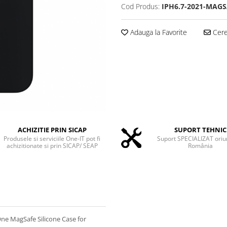
Cod Produs:
IPH6.7-2021-MAG
Adauga la Favorite
Cere 
ACHIZITIE PRIN SICAP
SUPORT TEHNIC
Produsele si serviciile One-IT pot fi
Suport SPECIALIZAT oriu
achizitionate si prin SICAP/ SEAP
România
One MagSafe Silicone Case for