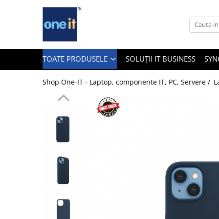
Toate Produsele
Laptop, Tablete & Telefoane
TOATE PRODUSELE
SOLUȚII IT BUSINESS
SYN
Shop One-IT - Laptop, componente IT, PC, Servere /
L
Laptop / Notebook
Notebook Consumer
Accesorii Laptop
Componente Laptop
Tablete & accesorii
Telefoane & accesorii
Smart Watch
Apple AirTag