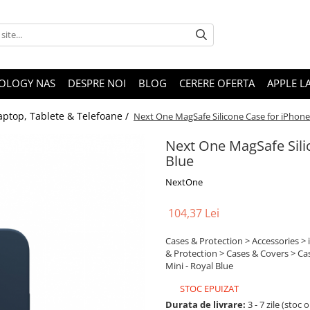
OLOGY NAS
DESPRE NOI
BLOG
CERERE OFERTA
APPLE L
aptop, Tablete & Telefoane /
Next One MagSafe Silicone Case for iPhone 
Next One MagSafe Silic
Blue
NextOne
104,37 Lei
Cases & Protection > Accessories >
& Protection > Cases & Covers > Ca
Mini - Royal Blue
STOC EPUIZAT
Durata de livrare:
3 - 7 zile (stoc 