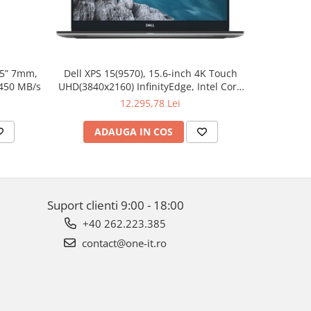
.5” 7mm,
Dell XPS 15(9570), 15.6-inch 4K Touch
Apple W
 450 MB/s
UHD(3840x2160) InfinityEdge, Intel Core
Aluminum 
i7-8750H, 16GB(2x8GB) DDR4 2666MHz,
12.295,78 Lei
512GB PCIe SSD, noDVD, Nvidia GTX
1050Ti 4GB, Killer Wifi 802.11ac, BT,
ADAUGA IN COS
AD
FGPR, Backlit
Suport clienti
9:00 - 18:00
+40 262.223.385
contact@one-it.ro