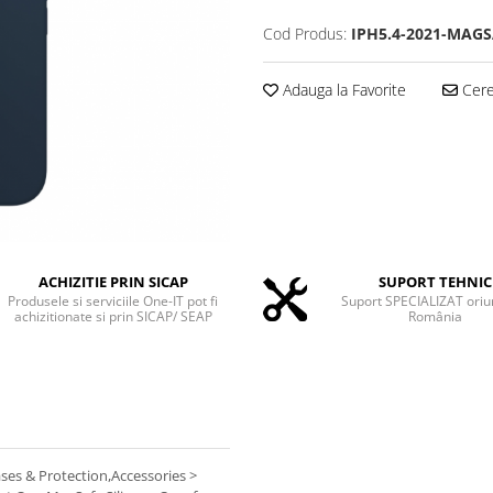
Cod Produs:
IPH5.4-2021-MAG
Adauga la Favorite
Cere 
ACHIZITIE PRIN SICAP
SUPORT TEHNIC
Produsele si serviciile One-IT pot fi
Suport SPECIALIZAT oriu
achizitionate si prin SICAP/ SEAP
România
ases & Protection,Accessories >