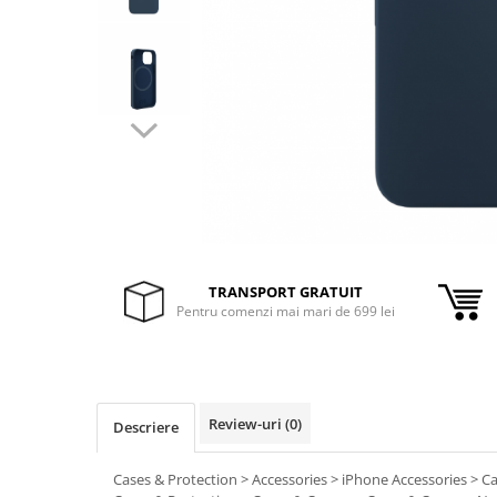
Inele Smart
Ochelari Smart
Smartphone IPhone
Sisteme PC & Periferice
Sisteme Desktop & Monitoare
PC NUC
Gaming PC & Console
TRANSPORT GRATUIT
Desk Gaming
Pentru comenzi mai mari de 699 lei
Microfoane & Casti Gaming
Mouse Gaming
Scaune Gaming
Tastaturi Gaming
Review-uri
(0)
Descriere
Card Reader
Cases & Protection > Accessories > iPhone Accessories > C