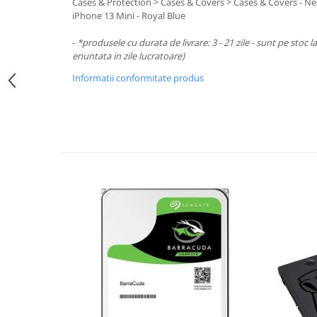
Periferice PC
Cases & Protection > Cases & Covers > Cases & Covers - Ne
iPhone 13 Mini - Royal Blue
Camere Web
Adaptoare
-
*produsele cu durata de livrare: 3 - 21 zile - sunt pe stoc l
enuntata in zile lucratoare)
Boxe
Informatii conformitate produs
Mouse
Casti
Mouse Pad
Tastaturi
USB Hub
Componente PC
Placi de Baza
Placi Video
CPU
Memorii
SSD