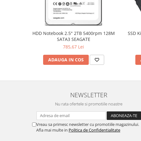
Hard Disc-uri
Carcase
Surse
HDD Notebook 2.5" 2TB 5400rpm 128M
SSD K
SATA3 SEAGATE
Cooler
785,67 Lei
Servere & Componente
ADAUGA IN COS
Componente Server
Servere
Software
NEWSLETTER
Retelistica & Supraveghere
Nu rata ofertele si promotiile noastre
Printing
Multifunctionale
Vreau sa primesc newsletter cu promotiile magazinului.
Imprimante
Afla mai multe in
Politica de Confidentialitate
Imprimante 3D