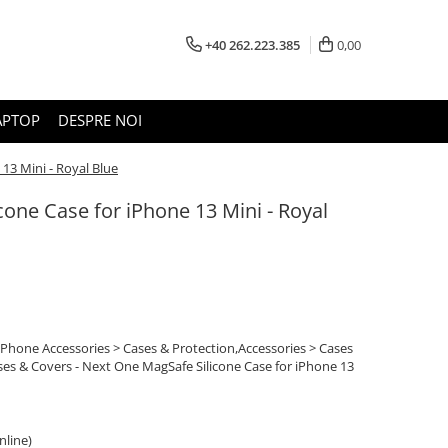
+40 262.223.385
0,00
APTOP
DESPRE NOI
13 Mini - Royal Blue
one Case for iPhone 13 Mini - Royal
 iPhone Accessories > Cases & Protection,Accessories > Cases
ses & Covers - Next One MagSafe Silicone Case for iPhone 13
online)