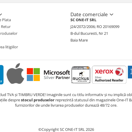
Date comerciale
 Plata
SC ONE-IT SRL
e Retur
J24/2072/2006; RO 20169099
Produselor
B-dul Bucuresti, Nr 21
Baia Mare
a litigiilor
nclud TVA și TIMBRU VERDE! Imaginile sunt cu titlu informativ și nu implică obli
ațiile despre
stocul produselor
reprezintă statusul din magazinele One-IT Ba
furnizorilor de unde livrarea produselor durează 48/72 ore.
©Copyright SC ONE-IT SRL 2026