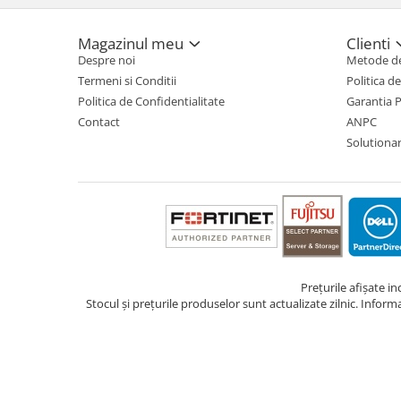
TV, Multimedia & Electronice
Magazinul meu
Clienti
Televizoare & accesorii
Despre noi
Metode de
Termeni si Conditii
Politica d
Multiboard & Accessorii
Politica de Confidentialitate
Garantia 
Multimedia
Contact
ANPC
Solutionare
Foto & Video
Cloud si Aplicatii SaaS
Sisteme Videoconferinta
Securitate Date
Firewall
Prețurile afișate i
Antivirus
Stocul și prețurile produselor sunt actualizate zilnic. Inform