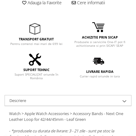
Adauga la Favorite
Cere informatii
ACHIZITIE PRIN SICAP
TRANSPORT GRATUIT
Produsele si serviciile One-IT pot fi
Pentru comenzi mai mari de 699 lei
achizitionate si prin SICAP/ SEAP
SUPORT TEHNIC
LIVRARE RAPIDA
Suport SPECIALIZAT oriunde în
Curier rapid oriunde in tara
România
Descriere
Watch > Apple Watch Accessories > Accessory Bands - Next One
Leather Loop for 42/44/45mm - Leaf Green
-
*produsele cu durata de livrare: 3 - 21 zile - sunt pe stoc la