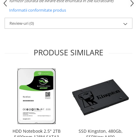
furnizor (durata de livrare este enuntata in zile lucratoare)
Informatii conformitate produs
Review-uri
(0)
PRODUSE SIMILARE
HDD Notebook 2.5" 2TB
SSD Kingston, 480Gb,
5400rpm 128M SATA3
SSDNow A400