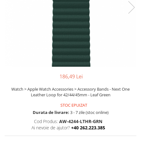
Boxe
Smartphone IPhone
Mouse
Casti
Mouse Pad
Tastaturi
USB Hub
186,49 Lei
Watch > Apple Watch Accessories > Accessory Bands - Next One
Leather Loop for 42/44/45mm - Leaf Green
STOC EPUIZAT
Durata de livrare:
3 - 7 zile (stoc online)
Cod Produs:
AW-4244-LTHR-GRN
Ai nevoie de ajutor?
+40 262.223.385