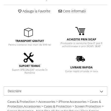
Adaptoare
Boxe
Adauga la Favorite
Cere informatii
Mouse
Casti
Mouse Pad
Tastaturi
ACHIZITIE PRIN SICAP
TRANSPORT GRATUIT
USB Hub
Produsele si serviciile One-IT pot fi
Pentru comenzi mai mari de 699 lei
achizitionate si prin SICAP/ SEAP
Componente PC
Placi de Baza
SUPORT TEHNIC
Placi Video
LIVRARE RAPIDA
Suport SPECIALIZAT oriunde în
Curier rapid oriunde in tara
România
CPU
Memorii
Descriere
SSD
Cases & Protection > Accessories > iPhone Accessories > Cases &
Hard Disc-uri
Protection,Accessories > Cases & Protection > Screen Protection >