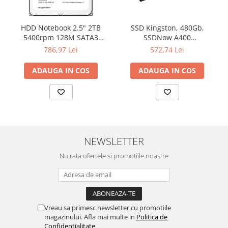
Televizoare & accesorii
Multiboard & Accessorii
HDD Notebook 2.5" 2TB
SSD Kingston, 480Gb,
5400rpm 128M SATA3
SSDNow A400
Multimedia
SEAGATE
"SA400S37/480G"
786,97 Lei
572,74 Lei
Foto & Video
ADAUGA IN COS
ADAUGA IN COS
Cloud si Aplicatii SaaS
Sisteme Videoconferinta
Securitate Date
Firewall
NEWSLETTER
Antivirus
Nu rata ofertele si promotiile noastre
Vreau sa primesc newsletter cu promotiile
magazinului. Afla mai multe in
Politica de
Confidentialitate