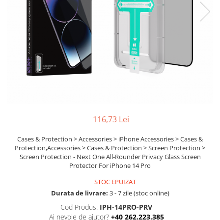
Ochelari Smart
Smartphone IPhone
Sisteme PC & Periferice
Sisteme Desktop & Monitoare
PC NUC
Gaming PC & Console
Desk Gaming
116,73 Lei
Microfoane & Casti Gaming
Mouse Gaming
Cases & Protection > Accessories > iPhone Accessories > Cases &
Protection,Accessories > Cases & Protection > Screen Protection >
Scaune Gaming
Screen Protection - Next One All-Rounder Privacy Glass Screen
Tastaturi Gaming
Protector For iPhone 14 Pro
Card Reader
STOC EPUIZAT
Durata de livrare:
3 - 7 zile (stoc online)
Periferice PC
Cod Produs:
IPH-14PRO-PRV
Camere Web
Ai nevoie de ajutor?
+40 262.223.385