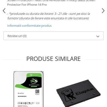
Screen Protection - Next One All-Rounder Privacy Glass Screen
Carcase
Protector For iPhone 14 Pro
Surse
-
*produsele cu durata de livrare: 3 - 21 zile - sunt pe stoc la
Cooler
furnizor (durata de livrare este enuntata in zile lucratoare)
Informatii conformitate produs
Servere & Componente
Componente Server
Review-uri
(0)
Servere
Software
PRODUSE SIMILARE
Retelistica & Supraveghere
Printing
Multifunctionale
Imprimante
Imprimante 3D
TV, Multimedia & Electronice