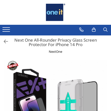
Toate Produsele
Laptop, Tablete & Telefoane
Laptop / Notebook
Next One All-Rounder Privacy Glass Screen
Protector For iPhone 14 Pro
Notebook Consumer
NextOne
Accesorii Laptop
Componente Laptop
Tablete & accesorii
Telefoane & accesorii
Smart Watch
Apple AirTag
Inele Smart