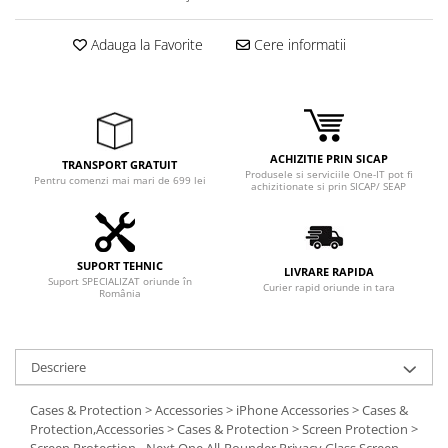
Adaptoare
Boxe
Adauga la Favorite
Cere informatii
Mouse
Casti
Mouse Pad
Tastaturi
ACHIZITIE PRIN SICAP
TRANSPORT GRATUIT
USB Hub
Produsele si serviciile One-IT pot fi
Pentru comenzi mai mari de 699 lei
achizitionate si prin SICAP/ SEAP
Componente PC
Placi de Baza
SUPORT TEHNIC
Placi Video
LIVRARE RAPIDA
Suport SPECIALIZAT oriunde în
Curier rapid oriunde in tara
România
CPU
Memorii
Descriere
SSD
Cases & Protection > Accessories > iPhone Accessories > Cases &
Hard Disc-uri
Protection,Accessories > Cases & Protection > Screen Protection >