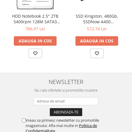
Televizoare & accesorii
Multiboard & Accessorii
HDD Notebook 2.5" 2TB
SSD Kingston, 480Gb,
5400rpm 128M SATA3
SSDNow A400
Multimedia
SEAGATE
"SA400S37/480G"
786,97 Lei
572,74 Lei
Foto & Video
ADAUGA IN COS
ADAUGA IN COS
Cloud si Aplicatii SaaS
Sisteme Videoconferinta
Securitate Date
Firewall
NEWSLETTER
Antivirus
Nu rata ofertele si promotiile noastre
Vreau sa primesc newsletter cu promotiile
magazinului. Afla mai multe in
Politica de
Confidentialitate