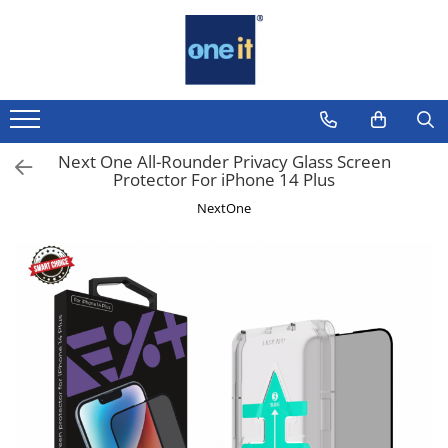
Toate Produsele
Laptop, Tablete & Telefoane
Laptop / Notebook
Next One All-Rounder Privacy Glass Screen
Protector For iPhone 14 Plus
Notebook Consumer
NextOne
Accesorii Laptop
Componente Laptop
Tablete & accesorii
Telefoane & accesorii
Smart Watch
Apple AirTag
Inele Smart