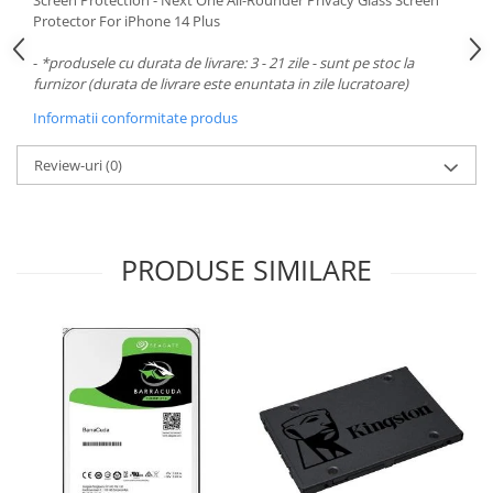
Screen Protection - Next One All-Rounder Privacy Glass Screen
Carcase
Protector For iPhone 14 Plus
Surse
-
*produsele cu durata de livrare: 3 - 21 zile - sunt pe stoc la
Cooler
furnizor (durata de livrare este enuntata in zile lucratoare)
Informatii conformitate produs
Servere & Componente
Componente Server
Review-uri
(0)
Servere
Software
PRODUSE SIMILARE
Retelistica & Supraveghere
Printing
Multifunctionale
Imprimante
Imprimante 3D
TV, Multimedia & Electronice