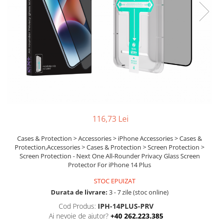
Ochelari Smart
Smartphone IPhone
Sisteme PC & Periferice
Sisteme Desktop & Monitoare
PC NUC
Gaming PC & Console
Desk Gaming
116,73 Lei
Microfoane & Casti Gaming
Mouse Gaming
Cases & Protection > Accessories > iPhone Accessories > Cases &
Protection,Accessories > Cases & Protection > Screen Protection >
Scaune Gaming
Screen Protection - Next One All-Rounder Privacy Glass Screen
Tastaturi Gaming
Protector For iPhone 14 Plus
Card Reader
STOC EPUIZAT
Durata de livrare:
3 - 7 zile (stoc online)
Periferice PC
Cod Produs:
IPH-14PLUS-PRV
Camere Web
Ai nevoie de ajutor?
+40 262.223.385