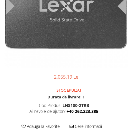
Boxe
Smartphone IPhone
Mouse
Casti
Mouse Pad
Tastaturi
USB Hub
2.055,19 Lei
STOC EPUIZAT
Durata de livrare:
1
Cod Produs:
LNS100-2TRB
Ai nevoie de ajutor?
+40 262.223.385
Adauga la Favorite
Cere informatii