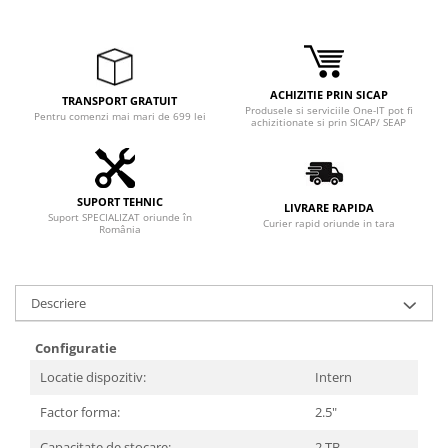
ACHIZITIE PRIN SICAP
TRANSPORT GRATUIT
Produsele si serviciile One-IT pot fi
Pentru comenzi mai mari de 699 lei
achizitionate si prin SICAP/ SEAP
SUPORT TEHNIC
LIVRARE RAPIDA
Suport SPECIALIZAT oriunde în
Curier rapid oriunde in tara
România
Descriere
Configuratie
Locatie dispozitiv:
Intern
Factor forma:
2.5"
Capacitate de stocare:
2 TB