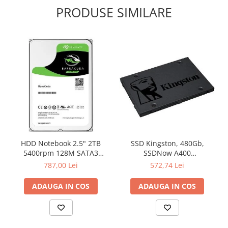
PRODUSE SIMILARE
HDD Notebook 2.5" 2TB
SSD Kingston, 480Gb,
5400rpm 128M SATA3
SSDNow A400
SEAGATE
"SA400S37/480G"
787,00 Lei
572,74 Lei
ADAUGA IN COS
ADAUGA IN COS