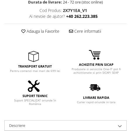
Durata de livrare:
24 - 72 ore (stoc online)
Adaptoare
Boxe
Cod Produs:
2X7Y1EA_V1
Ai nevoie de ajutor?
+40 262.223.385
Mouse
Casti
Adauga la Favorite
Cere informatii
Mouse Pad
Tastaturi
USB Hub
Componente PC
ACHIZITIE PRIN SICAP
TRANSPORT GRATUIT
Placi de Baza
Produsele si serviciile One-IT pot fi
Pentru comenzi mai mari de 699 lei
achizitionate si prin SICAP/ SEAP
Placi Video
CPU
SUPORT TEHNIC
LIVRARE RAPIDA
Memorii
Suport SPECIALIZAT oriunde în
Curier rapid oriunde in tara
România
SSD
Hard Disc-uri
Descriere