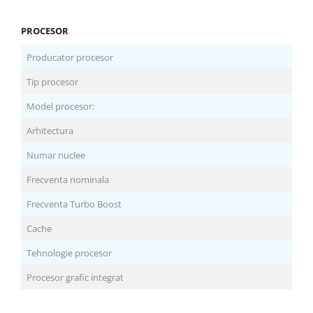
Carcase
Surse
PROCESOR
Cooler
Producator procesor
Servere & Componente
Tip procesor
Componente Server
Model procesor:
Servere
Arhitectura
Numar nuclee
Software
Retelistica & Supraveghere
Frecventa nominala
Printing
Frecventa Turbo Boost
Multifunctionale
Cache
Imprimante
Tehnologie procesor
Imprimante 3D
Procesor grafic integrat
TV, Multimedia & Electronice