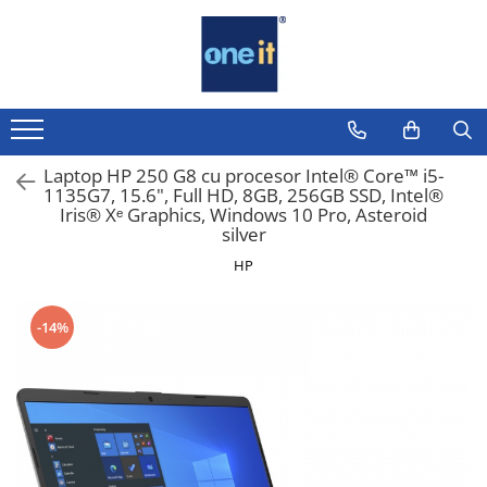
Toate Produsele
Laptop, Tablete & Telefoane
Laptop / Notebook
Laptop HP 250 G8 cu procesor Intel® Core™ i5-
1135G7, 15.6", Full HD, 8GB, 256GB SSD, Intel®
Notebook Consumer
Iris® Xᵉ Graphics, Windows 10 Pro, Asteroid
silver
Accesorii Laptop
HP
Componente Laptop
Tablete & accesorii
-14%
Telefoane & accesorii
Smart Watch
Apple AirTag
Inele Smart