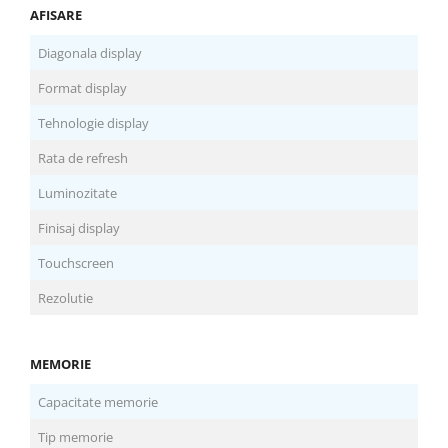
Televizoare & accesorii
AFISARE
Multiboard & Accessorii
Diagonala display
Multimedia
Format display
Foto & Video
Tehnologie display
Cloud si Aplicatii SaaS
Rata de refresh
Sisteme Videoconferinta
Luminozitate
Securitate Date
Finisaj display
Firewall
Touchscreen
Antivirus
Rezolutie
MEMORIE
Capacitate memorie
Tip memorie