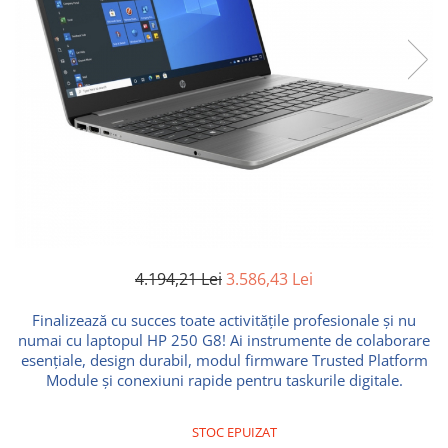
Ochelari Smart
Smartphone IPhone
Sisteme PC & Periferice
Sisteme Desktop & Monitoare
PC NUC
Gaming PC & Console
Desk Gaming
Microfoane & Casti Gaming
Mouse Gaming
4.194,21 Lei
3.586,43 Lei
Scaune Gaming
Finalizează cu succes toate activitățile profesionale și nu
Tastaturi Gaming
numai cu laptopul HP 250 G8! Ai instrumente de colaborare
esențiale, design durabil, modul firmware Trusted Platform
Card Reader
Module și conexiuni rapide pentru taskurile digitale.
Periferice PC
Camere Web
STOC EPUIZAT