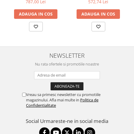
SEAGATE
"SA400S37/480G"
787,00 Lei
572,74 Lei
ADAUGA IN COS
ADAUGA IN COS
NEWSLETTER
Nu rata ofertele si promotiile noastre
Vreau sa primesc newsletter cu promotiile
magazinului. Afla mai multe in
Politica de
Confidentialitate
Social
Urmareste-ne in social media