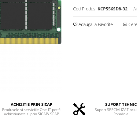
Cod Produs:
KCP556SD8-32
A
Adauga la Favorite
Cere 
ACHIZITIE PRIN SICAP
SUPORT TEHNIC
Produsele si serviciile One-IT pot fi
Suport SPECIALIZAT oriu
achizitionate si prin SICAP/ SEAP
România