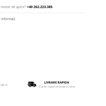
i nevoie de ajutor?
+40 262.223.385
informatii
LIVRARE RAPIDA
nde în
Curier rapid oriunde in tara