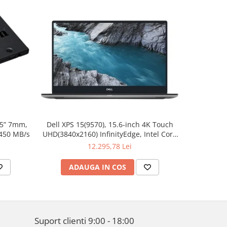
.5” 7mm,
Dell XPS 15(9570), 15.6-inch 4K Touch
Apple W
 450 MB/s
UHD(3840x2160) InfinityEdge, Intel Core
Aluminum 
i7-8750H, 16GB(2x8GB) DDR4 2666MHz,
12.295,78 Lei
512GB PCIe SSD, noDVD, Nvidia GTX
1050Ti 4GB, Killer Wifi 802.11ac, BT,
ADAUGA IN COS
AD
FGPR, Backlit
Suport clienti
9:00 - 18:00