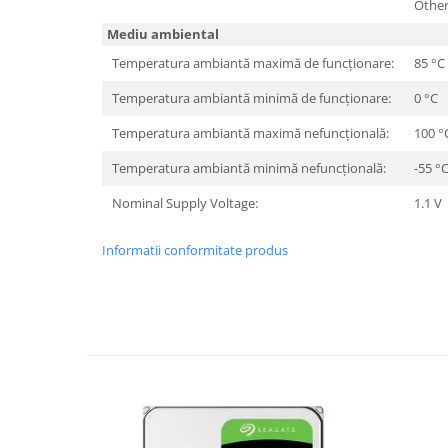
Othe
Hard Disc-uri
Mediu ambiental
Carcase
Temperatura ambiantă maximă de funcționare:
85 °C
Surse
Temperatura ambiantă minimă de funcționare:
0 °C
Cooler
Temperatura ambiantă maximă nefuncțională:
100 °
Servere & Componente
Temperatura ambiantă minimă nefuncțională:
-55 °
Componente Server
Nominal Supply Voltage:
1.1 V
Servere
Informatii conformitate produs
Software
Retelistica & Supraveghere
Printing
Multifunctionale
Imprimante
Imprimante 3D