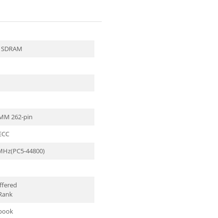
 SDRAM
MM 262-pin
ECC
MHz(PC5-44800)
ffered
Rank
book