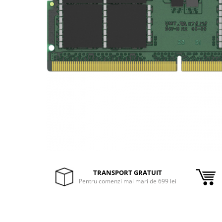
Inele Smart
Ochelari Smart
Smartphone IPhone
Sisteme PC & Periferice
Sisteme Desktop & Monitoare
PC NUC
Gaming PC & Console
Desk Gaming
Microfoane & Casti Gaming
Mouse Gaming
TRANSPORT GRATUIT
Scaune Gaming
Pentru comenzi mai mari de 699 lei
Tastaturi Gaming
Card Reader