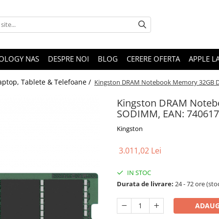
OLOGY NAS
DESPRE NOI
BLOG
CERERE OFERTA
APPLE L
aptop, Tablete & Telefoane /
Kingston DRAM Notebook Memory 32GB D
Kingston DRAM Note
SODIMM, EAN: 740617
Kingston
3.011,02 Lei
IN STOC
Durata de livrare:
24 - 72 ore (sto
ADAUG