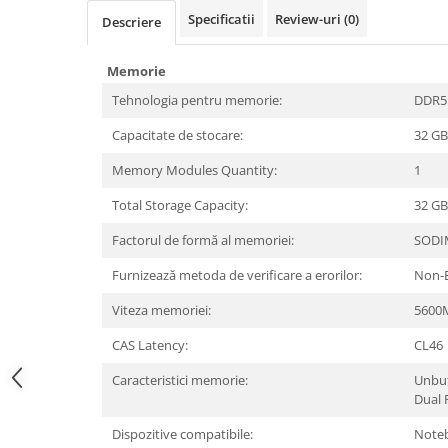
Periferice PC
Specificatii
Review-uri
(0)
Descriere
Camere Web
Adaptoare
Memorie
Boxe
Tehnologia pentru memorie:
DDR5
Mouse
Capacitate de stocare:
32 GB
Casti
Mouse Pad
Memory Modules Quantity:
1
Tastaturi
Total Storage Capacity:
32 GB
USB Hub
Factorul de formă al memoriei:
SODI
Componente PC
Furnizează metoda de verificare a erorilor:
Non-
Placi de Baza
Viteza memoriei:
5600
Placi Video
CAS Latency:
CL46
CPU
Caracteristici memorie:
Unbu
Memorii
Dual 
SSD
Dispozitive compatibile:
Note