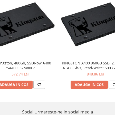
ingston, 480Gb, SSDNow A400
KINGSTON A400 960GB SSD, 2
"SA400S37/480G"
SATA 6 Gb/s, Read/Write: 500 /
572,74 Lei
848,86 Lei
ADAUGA IN COS
ADAUGA IN COS
Social
Urmareste-ne in social media