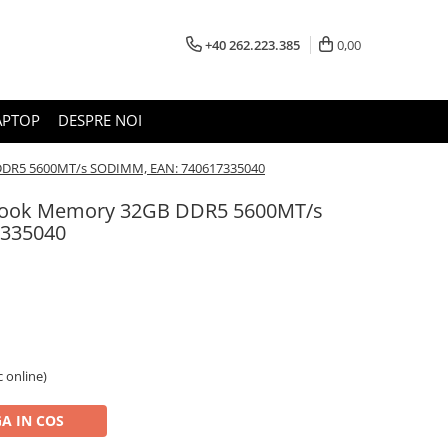
+40 262.223.385
0,00
APTOP
DESPRE NOI
DR5 5600MT/s SODIMM, EAN: 740617335040
book Memory 32GB DDR5 5600MT/s
335040
c online)
A IN COS