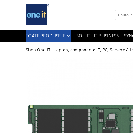
Toate Produsele
Laptop, Tablete & Telefoane
TOATE PRODUSELE
SOLUȚII IT BUSINESS
SYN
Shop One-IT - Laptop, componente IT, PC, Servere /
L
Laptop / Notebook
Notebook Consumer
Accesorii Laptop
Componente Laptop
Tablete & accesorii
Telefoane & accesorii
Smart Watch
Apple AirTag