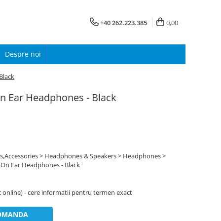
+40 262.223.385
0,00
Despre noi
Black
On Ear Headphones - Black
,Accessories > Headphones & Speakers > Headphones >
 On Ear Headphones - Black
oc online) - cere informatii pentru termen exact
OMANDA