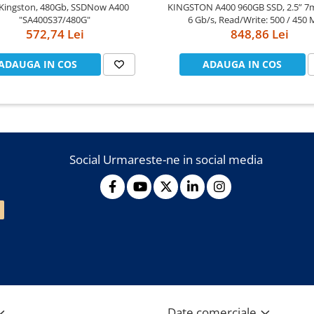
Kingston, 480Gb, SSDNow A400
KINGSTON A400 960GB SSD, 2.5” 7
"SA400S37/480G"
6 Gb/s, Read/Write: 500 / 450 
572,74 Lei
848,86 Lei
ADAUGA IN COS
ADAUGA IN COS
Social
Urmareste-ne in social media
Date comerciale