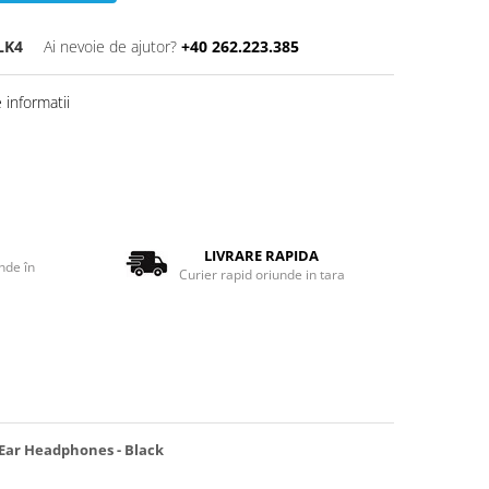
LK4
Ai nevoie de ajutor?
+40 262.223.385
informatii
LIVRARE RAPIDA
nde în
Curier rapid oriunde in tara
 Ear Headphones - Black