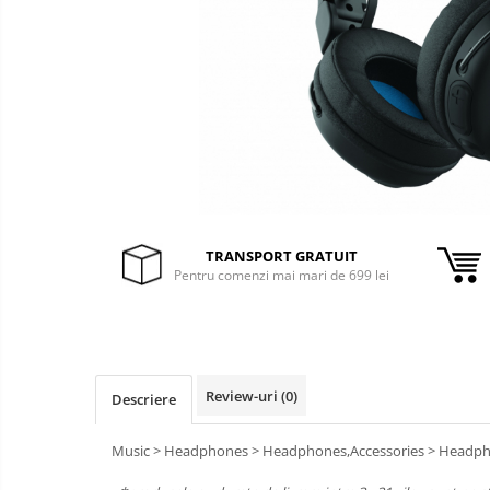
&
Foto &
Ochelari Smart
Electronice
Video
Smartphone IPhone
Sisteme Desktop & Monitoare
PC NUC
Gaming PC & Console
Desk Gaming
Microfoane & Casti Gaming
TRANSPORT GRATUIT
Mouse Gaming
Pentru comenzi mai mari de 699 lei
Scaune Gaming
Tastaturi Gaming
Card Reader
Review-uri
(0)
Descriere
Periferice PC
Camere Web
Music > Headphones > Headphones,Accessories > Headp
Adaptoare