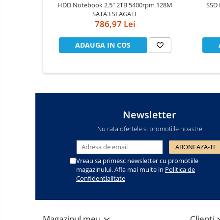
HDD Notebook 2.5" 2TB 5400rpm 128M
SSD 
SATA3 SEAGATE
Cooler
786,97 Lei
Componente Server
ADAUGA IN COS
Servere
Multifunctionale
Imprimante
Imprimante 3D
Newsletter
Televizoare & accesorii
Nu rata ofertele si promotiile noastre
Multiboard & Accessorii
Vreau sa primesc newsletter cu promotiile
Multimedia
magazinului. Afla mai multe in
Politica de
Confidentialitate
Firewall
Antivirus
Magazinul meu
Clienti