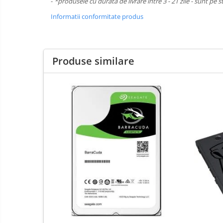
-
*produsele cu durata de livrare intre 3 - 21 zile - sunt pe s
Boxe
Informatii conformitate produs
Mouse
Casti
Mouse Pad
Produse similare
Tastaturi
USB Hub
Cloud si
Placi de Baza
Aplicatii SaaS
Placi Video
Sisteme
Videoconferinta
CPU
Securitate
Memorii
Date
SSD
Hard Disc-uri
Carcase
Surse