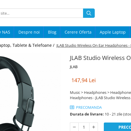
y NAS
Despre noi
Blog
Cerere Oferta
Apple Laptop
aptop, Tablete & Telefoane /
JLAB Studio Wireless On Ear Headphones - 
JLAB Studio Wireless 
JLAB
147,94 Lei
Music > Headphones > Headphones
Headphones - JLAB Studio Wireless
PRECOMANDA
Durata de livrare:
10 - 21 zile (st
PREC