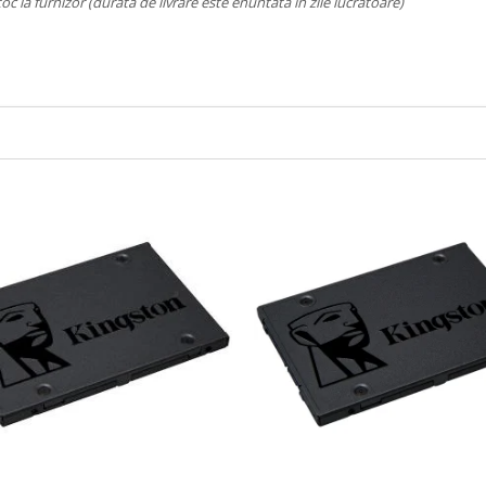
toc la furnizor (durata de livrare este enuntata in zile lucratoare)