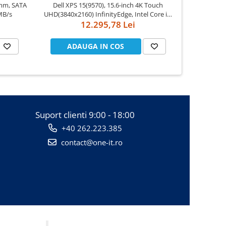
mm, SATA
Dell XPS 15(9570), 15.6-inch 4K Touch
Apple Watch Series
MB/s
UHD(3840x2160) InfinityEdge, Intel Core i7-
Case
8750H, 16GB(2x8GB) DDR4 2666MHz, 512GB
12.295,78 Lei
PCIe SSD, noDVD, Nvidia GTX 1050Ti 4GB,
Killer Wifi 802.11ac, BT, FGPR, Backlit
ADAUGA IN COS
AD
Suport clienti
9:00 - 18:00
+40 262.223.385
contact@one-it.ro