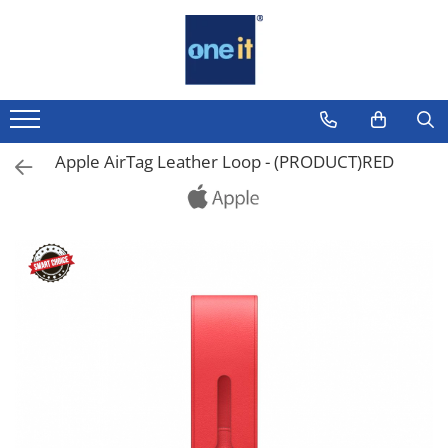
Toate Produsele
Laptop, Tablete & Telefoane
Laptop / Notebook
Apple AirTag Leather Loop - (PRODUCT)RED
Notebook Consumer
Accesorii Laptop
Componente Laptop
Tablete & accesorii
Telefoane & accesorii
Smart Watch
Apple AirTag
Inele Smart