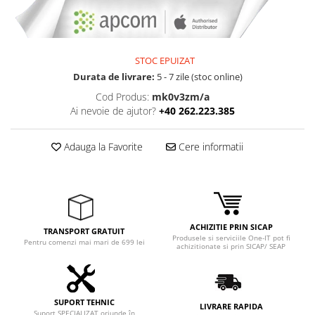
Adaptoare
Boxe
Mouse
STOC EPUIZAT
Casti
Durata de livrare:
5 - 7 zile (stoc online)
Mouse Pad
Cod Produs:
mk0v3zm/a
Tastaturi
Ai nevoie de ajutor?
+40 262.223.385
USB Hub
Componente PC
Adauga la Favorite
Cere informatii
Placi de Baza
Placi Video
CPU
ACHIZITIE PRIN SICAP
TRANSPORT GRATUIT
Produsele si serviciile One-IT pot fi
Memorii
Pentru comenzi mai mari de 699 lei
achizitionate si prin SICAP/ SEAP
SSD
Hard Disc-uri
SUPORT TEHNIC
LIVRARE RAPIDA
Suport SPECIALIZAT oriunde în