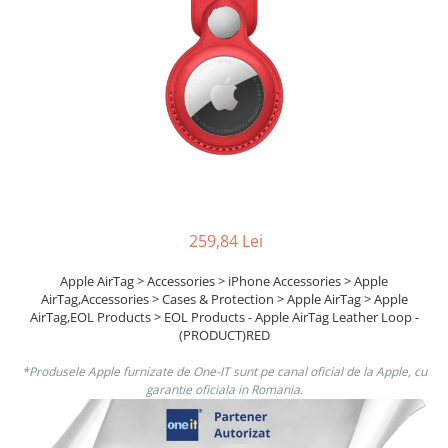
Ochelari Smart
Smartphone IPhone
Sisteme PC & Periferice
Sisteme Desktop & Monitoare
PC NUC
Gaming PC & Console
Desk Gaming
259,84 Lei
Microfoane & Casti Gaming
Mouse Gaming
Apple AirTag > Accessories > iPhone Accessories > Apple
AirTag,Accessories > Cases & Protection > Apple AirTag > Apple
Scaune Gaming
AirTag,EOL Products > EOL Products - Apple AirTag Leather Loop -
Tastaturi Gaming
(PRODUCT)RED
Card Reader
*Produsele Apple furnizate de One-IT sunt pe canal oficial de la Apple, cu
garantie oficiala in Romania.
Periferice PC
Camere Web