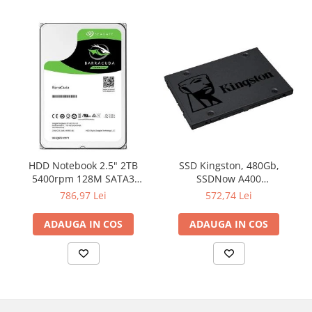
Televizoare & accesorii
Multiboard & Accessorii
Multimedia
Foto & Video
Cloud si Aplicatii SaaS
Sisteme Videoconferinta
Securitate Date
HDD Notebook 2.5" 2TB
SSD Kingston, 480Gb,
Firewall
5400rpm 128M SATA3
SSDNow A400
SEAGATE
"SA400S37/480G"
786,97 Lei
572,74 Lei
Antivirus
ADAUGA IN COS
ADAUGA IN COS