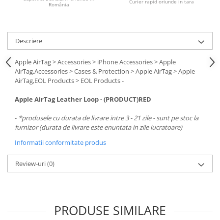
Carcase
Curier rapid oriunde in tara
România
Surse
Cooler
Descriere
Servere & Componente
Apple AirTag > Accessories > iPhone Accessories > Apple
AirTag,Accessories > Cases & Protection > Apple AirTag > Apple
Componente Server
AirTag,EOL Products > EOL Products -
Servere
Apple AirTag Leather Loop - (PRODUCT)RED
Software
-
*produsele cu durata de livrare intre 3 - 21 zile - sunt pe stoc la
Retelistica & Supraveghere
furnizor (durata de livrare este enuntata in zile lucratoare)
Printing
Informatii conformitate produs
Multifunctionale
Review-uri
(0)
Imprimante
Imprimante 3D
PRODUSE SIMILARE
TV, Multimedia & Electronice