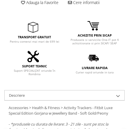
Adauga la Favorite
Cere informatii
ACHIZITIE PRIN SICAP
TRANSPORT GRATUIT
Produsele si serviciile One-IT pot fi
Pentru comenzi mai mari de 699 lei
achizitionate si prin SICAP/ SEAP
SUPORT TEHNIC
LIVRARE RAPIDA
Suport SPECIALIZAT oriunde în
Curier rapid oriunde in tara
România
Descriere
Accessories > Health & Fitness > Activity Trackers - Fitbit Luxe
Special Edition Gorjana w Jewellery Band - Soft Gold/Peony
-
*produsele cu durata de livrare: 3 - 21 zile - sunt pe stoc la