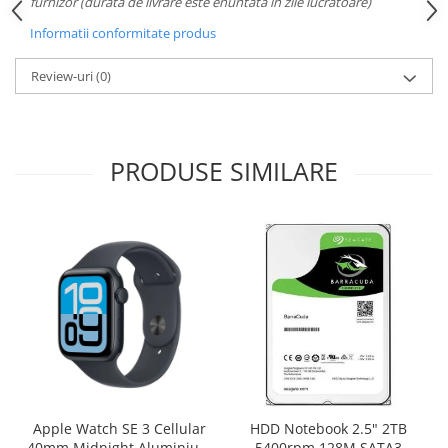
furnizor (durata de livrare este enuntata in zile lucratoare)
Informatii conformitate produs
Review-uri
(0)
PRODUSE SIMILARE
Apple Watch SE 3 Cellular
HDD Notebook 2.5" 2TB
40mm Midnight Aluminium
5400rpm 128M SATA3