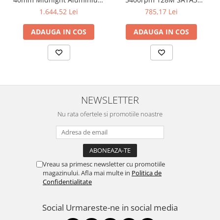
Case with Midnight Sport
SEAGATE
1.644,52 Lei
785,17 Lei
Band - S/M
ADAUGA IN COS
ADAUGA IN COS
NEWSLETTER
Nu rata ofertele si promotiile noastre
Vreau sa primesc newsletter cu promotiile
magazinului. Afla mai multe in
Politica de
Confidentialitate
Social
Urmareste-ne in social media