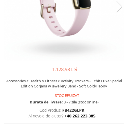
Boxe
Smartphone IPhone
Mouse
Casti
Mouse Pad
Tastaturi
USB Hub
1.128,98 Lei
Accessories > Health & Fitness > Activity Trackers - Fitbit Luxe Special
Edition Gorjana w Jewellery Band - Soft Gold/Peony
STOC EPUIZAT
Durata de livrare:
3 - 7 zile (stoc online)
Cod Produs:
FB422GLPK
Ai nevoie de ajutor?
+40 262.223.385