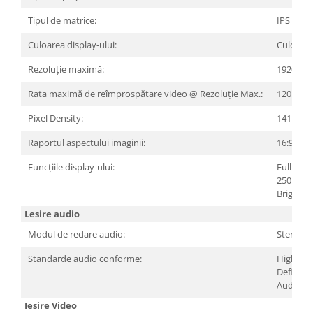
Tipul de matrice:
IPS
Culoarea display-ului:
Culoare
Rezoluție maximă:
1920x10
Rata maximă de reîmprospătare video @ Rezoluție Max.:
120 Hz
Pixel Density:
141 ppi
Raportul aspectului imaginii:
16:9
Funcțiile display-ului:
Full HD
250 nits
Brightne
Lesire audio
Modul de redare audio:
Stereo
Standarde audio conforme:
High
Definiti
Audio
Iesire Video