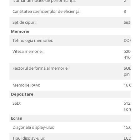
Număr de nuclee de performanță:
2
Cantitatea coeficienților de eficiență:
8
Set de cipuri:
Sistem p
Memorie
Tehnologia memoriei:
DDR5 S
Viteza memoriei:
5200MHz
41600)
Factorul de formă al memoriei:
SODIMM
pin
Memorie RAM:
16 GB (1 
Depozitare
SSD:
512 GB, 
Form Fa
Ecran
Diagonala display-ului:
15.6"
Tipul display-ului:
LCD