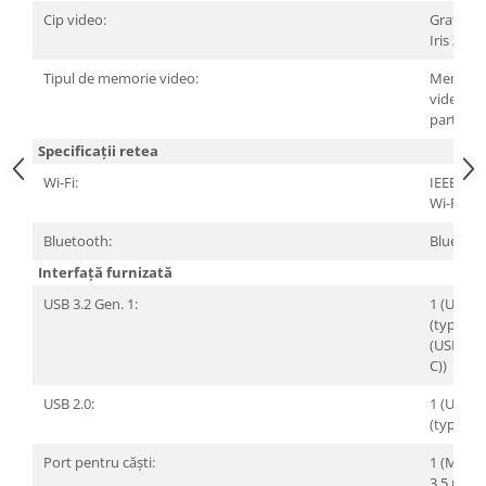
Cip video:
Grafică I
Iris Xe
Tipul de memorie video:
Memori
video
partajat
Specificații retea
Wi-Fi:
IEEE 802
Wi-Fi 6
Bluetooth:
Bluetoot
Interfață furnizată
USB 3.2 Gen. 1:
1 (USB 3
(type A))
(USB 3.2
C))
USB 2.0:
1 (USB 2
(type A))
Port pentru căști:
1 (Minij
3,5 mm)