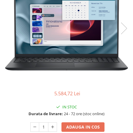
Boxe
Smartphone IPhone
Mouse
Casti
Mouse Pad
Tastaturi
USB Hub
5.584,72 Lei
IN STOC
Durata de livrare:
24 - 72 ore (stoc online)
ADAUGA IN COS