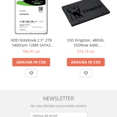
HDD Notebook 2.5" 2TB
SSD Kingston, 480Gb,
5400rpm 128M SATA3
SSDNow A400
SEAGATE
"SA400S37/480G"
786,97 Lei
572,74 Lei
ADAUGA IN COS
ADAUGA IN COS
NEWSLETTER
Nu rata ofertele si promotiile noastre