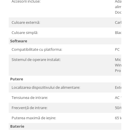
Accesorii incluse:
Adaptor
alimenta
Documen
Culoare externă:
Carbon B
Culoare simplă:
Black
Software
Compatibilitate cu platforma:
PC
Sistemul de operare instalat:
Microsof
Windows
Pro
Putere
Localizarea dispozitivului de alimentare:
Extern
Tensiunea de intrare:
AC 100-2
Frecvență de intrare:
50/60 Hz
Puterea maximă de ieșire:
65 W
Baterie