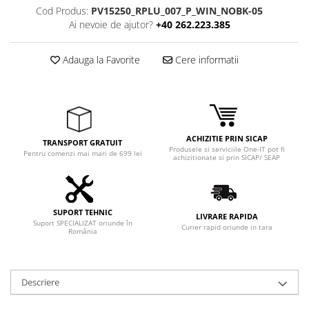
Cod Produs:
PV15250_RPLU_007_P_WIN_NOBK-05
Ai nevoie de ajutor?
+40 262.223.385
Adauga la Favorite
Cere informatii
ACHIZITIE PRIN SICAP
TRANSPORT GRATUIT
Produsele si serviciile One-IT pot fi
Pentru comenzi mai mari de 699 lei
achizitionate si prin SICAP/ SEAP
SUPORT TEHNIC
LIVRARE RAPIDA
Suport SPECIALIZAT oriunde în
Curier rapid oriunde in tara
România
Descriere