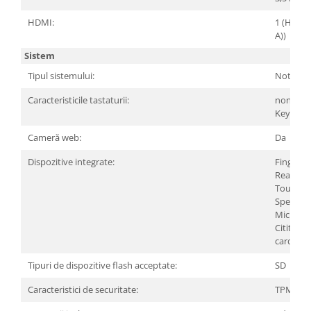
HDMI:
1 (HDMI 
A))
Sistem
Tipul sistemului:
Notebo
Caracteristicile tastaturii:
non-Back
Keyboar
Cameră web:
Da
Dispozitive integrate:
Finger Pr
Reader
Touchp
Speaker
Microfo
Cititor d
carduri
Tipuri de dispozitive flash acceptate:
SD
Caracteristici de securitate:
TPM 2.0