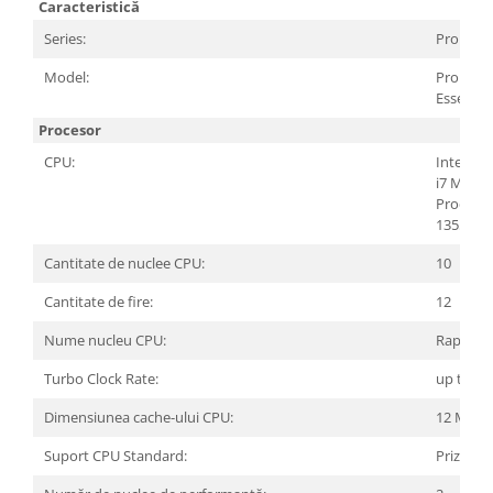
Caracteristică
Series:
Pro
Model:
Pro 15
Essential
Procesor
CPU:
Intel® 
i7 Mobil
Process
1355U
Cantitate de nuclee CPU:
10
Cantitate de fire:
12
Nume nucleu CPU:
Raptor 
Turbo Clock Rate:
up to 5 
Dimensiunea cache-ului CPU:
12 MB
Suport CPU Standard:
Priză 17