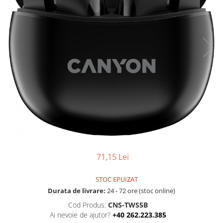
Boxe
Smartphone IPhone
Mouse
Casti
Mouse Pad
Tastaturi
USB Hub
71,15 Lei
STOC EPUIZAT
Durata de livrare:
24 - 72 ore (stoc online)
Cod Produs:
CNS-TWS5B
Ai nevoie de ajutor?
+40 262.223.385