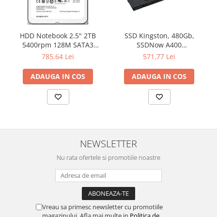
HDD Notebook 2.5" 2TB
SSD Kingston, 480Gb,
5400rpm 128M SATA3
SSDNow A400
SEAGATE
"SA400S37/480G"
785,64 Lei
571,77 Lei
ADAUGA IN COS
ADAUGA IN COS
NEWSLETTER
Nu rata ofertele si promotiile noastre
Vreau sa primesc newsletter cu promotiile
magazinului. Afla mai multe in
Politica de