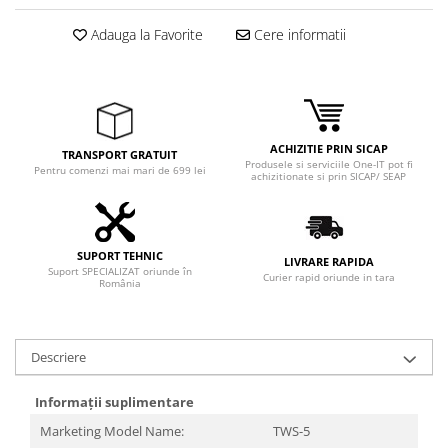
Adauga la Favorite
Cere informatii
ACHIZITIE PRIN SICAP
TRANSPORT GRATUIT
Produsele si serviciile One-IT pot fi
Pentru comenzi mai mari de 699 lei
achizitionate si prin SICAP/ SEAP
SUPORT TEHNIC
LIVRARE RAPIDA
Suport SPECIALIZAT oriunde în
Curier rapid oriunde in tara
România
Descriere
Informații suplimentare
Marketing Model Name:
TWS-5