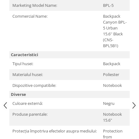
Carcase
Marketing Model Name:
BPL-5
Surse
Commercial Name:
Backpack
Canyon BPL-
Cooler
5 Urban
15.6'' Black
Servere & Componente
(CNS-
Componente Server
BPL5B1)
Caracteristici
Servere
Tipul husei:
Backpack
Software
Materialul husei:
Poliester
Retelistica & Supraveghere
Dispozitive compatibile:
Notebook
Printing
Diverse
Multifunctionale
Culoare externă:
Negru
Imprimante
Produse parentale:
Notebook
15.6"
Imprimante 3D
Protecția împotriva efectelor asupra mediului:
Protection
TV, Multimedia & Electronice
from