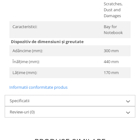
Televizoare & accesorii
Scratches,
Dust and
Multiboard & Accessorii
Damages
Multimedia
Caracteristici:
Bay for
Notebook
Foto & Video
Dispozitiv de dimensiuni și greutate
Cloud si Aplicatii SaaS
Adâncime (mm):
300 mm
Sisteme Videoconferinta
Înălțime (mm):
440 mm
Securitate Date
Lățime (mm):
170 mm
Firewall
Informatii conformitate produs
Antivirus
Specificatii
Review-uri
(0)