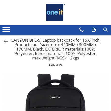
Toate Produsele
Laptop, Tablete & Telefoane
Laptop / Notebook
CANYON BPL-5, Laptop backpack for 15.6 inch,
Product spec/size(mm): 440MM x300MM x
Notebook Consumer
170MM, Black, EXTERIOR materials:100%
Polyester, Inner materials:100% Polyester,
Accesorii Laptop
max weight (KGS): 12kgs
Componente Laptop
CANYON
Tablete & accesorii
Telefoane & accesorii
Smart Watch
Apple AirTag
Inele Smart