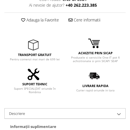
Adaptoare
Ai nevoie de ajutor?
+40 262.223.385
Boxe
Mouse
Adauga la Favorite
Cere informatii
Casti
Mouse Pad
Tastaturi
USB Hub
ACHIZITIE PRIN SICAP
TRANSPORT GRATUIT
Produsele si serviciile One-IT pot fi
Componente PC
Pentru comenzi mai mari de 699 lei
achizitionate si prin SICAP/ SEAP
Placi de Baza
Placi Video
SUPORT TEHNIC
LIVRARE RAPIDA
Suport SPECIALIZAT oriunde în
CPU
Curier rapid oriunde in tara
România
Memorii
SSD
Descriere
Hard Disc-uri
Informații suplimentare