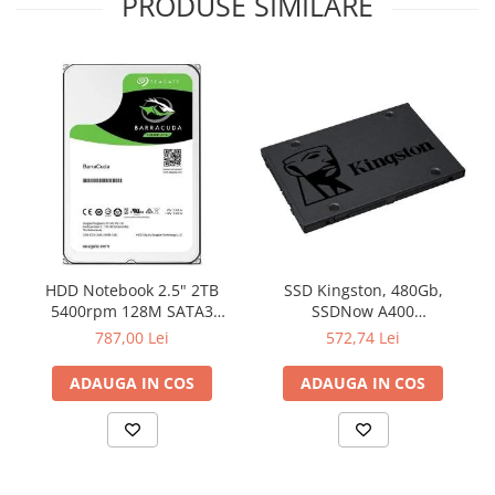
PRODUSE SIMILARE
HDD Notebook 2.5" 2TB
SSD Kingston, 480Gb,
5400rpm 128M SATA3
SSDNow A400
SEAGATE
"SA400S37/480G"
787,00 Lei
572,74 Lei
ADAUGA IN COS
ADAUGA IN COS