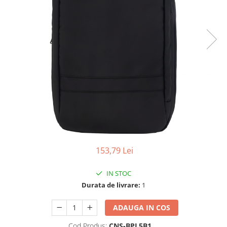
Ochelari Smart
Smartphone IPhone
Sisteme PC & Periferice
Sisteme Desktop & Monitoare
PC NUC
Gaming PC & Console
Desk Gaming
Microfoane & Casti Gaming
Mouse Gaming
153,79 Lei
Scaune Gaming
Tastaturi Gaming
IN STOC
Card Reader
Durata de livrare:
1
Periferice PC
ADAUGA IN COS
Camere Web
Cod Produs:
CNS-BPL5B1