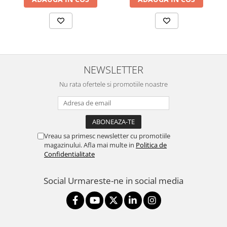
Televizoare & accesorii
Multiboard & Accessorii
Multimedia
Foto & Video
NEWSLETTER
Cloud si Aplicatii SaaS
Nu rata ofertele si promotiile noastre
Sisteme Videoconferinta
Securitate Date
Firewall
Vreau sa primesc newsletter cu promotiile
Antivirus
magazinului. Afla mai multe in
Politica de
Confidentialitate
Social
Urmareste-ne in social media