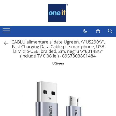
Toate Produsele
Laptop, Tablete & Telefoane
Laptop / Notebook
CABLU alimentare si date Ugreen, \\"US290\\",
Fast Charging Data Cable pt. smartphone, USB
Notebook Consumer
la Micro-USB, braided, 2m, negru \\"60148\\"
(include TV 0.06 lei) - 6957303861484
Accesorii Laptop
UGreen
Componente Laptop
Tablete & accesorii
Telefoane & accesorii
Smart Watch
Apple AirTag
Inele Smart