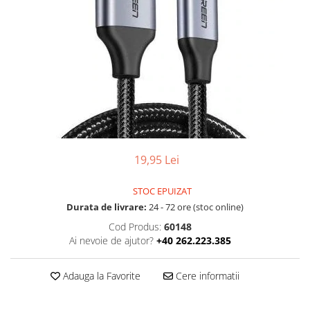
Ochelari Smart
Smartphone IPhone
Sisteme PC & Periferice
Sisteme Desktop & Monitoare
PC NUC
Gaming PC & Console
Desk Gaming
19,95 Lei
Microfoane & Casti Gaming
Mouse Gaming
STOC EPUIZAT
Durata de livrare:
24 - 72 ore (stoc online)
Scaune Gaming
Cod Produs:
60148
Tastaturi Gaming
Ai nevoie de ajutor?
+40 262.223.385
Card Reader
Periferice PC
Adauga la Favorite
Cere informatii
Camere Web