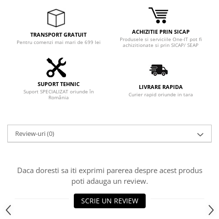
Adaptoare
Boxe
Mouse
ACHIZITIE PRIN SICAP
TRANSPORT GRATUIT
Produsele si serviciile One-IT pot fi
Pentru comenzi mai mari de 699 lei
Casti
achizitionate si prin SICAP/ SEAP
Mouse Pad
Tastaturi
USB Hub
SUPORT TEHNIC
LIVRARE RAPIDA
Suport SPECIALIZAT oriunde în
Curier rapid oriunde in tara
România
Componente PC
Placi de Baza
Placi Video
Review-uri
(0)
CPU
Memorii
Daca doresti sa iti exprimi parerea despre acest produs
poti adauga un review.
SSD
SCRIE UN REVIEW
Hard Disc-uri