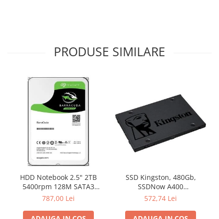
Carcase
Surse
Cooler
PRODUSE SIMILARE
Servere & Componente
Componente Server
Servere
Software
Retelistica & Supraveghere
Printing
Multifunctionale
Imprimante
HDD Notebook 2.5" 2TB
SSD Kingston, 480Gb,
5400rpm 128M SATA3
SSDNow A400
Imprimante 3D
SEAGATE
"SA400S37/480G"
787,00 Lei
572,74 Lei
TV, Multimedia & Electronice
ADAUGA IN COS
ADAUGA IN COS