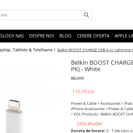
OLOGY NAS
DESPRE NOI
BLOG
CERERE OFERTA
APPLE L
aptop, Tablete & Telefoane /
Belkin BOOST CHARGE USB-A to Lightning Ca
Belkin BOOST CHARGE U
PK) - White
BELKIN
110,59 Lei
Power & Cable > Accessories > iPad
iPhone Accessories > Power & Cable
> EOL Products - Belkin BOOST CHAR
STOC EPUIZAT
Durata de livrare:
5 - 7 zile (stoc 