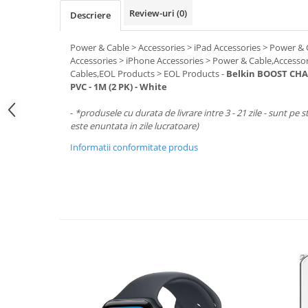
Periferice PC
Review-uri
(0)
Descriere
Camere Web
Adaptoare
Power & Cable > Accessories > iPad Accessories > Power &
Boxe
Accessories > iPhone Accessories > Power & Cable,Accessor
Cables,EOL Products > EOL Products -
Belkin BOOST CHAR
Mouse
PVC - 1M (2 PK) - White
Casti
-
*produsele cu durata de livrare intre 3 - 21 zile - sunt pe s
Mouse Pad
este enuntata in zile lucratoare)
Tastaturi
Informatii conformitate produs
USB Hub
Componente PC
Placi de Baza
Placi Video
CPU
Memorii
SSD