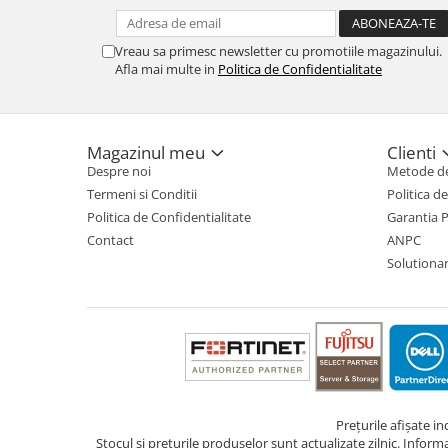
TV, Multimedia & Electronice
Vreau sa primesc newsletter cu promotiile magazinului.
Televizoare & accesorii
Afla mai multe in
Politica de Confidentialitate
Multiboard & Accessorii
Multimedia
Magazinul meu
Clienti
Despre noi
Metode de
Foto & Video
Termeni si Conditii
Politica d
Cloud si Aplicatii SaaS
Politica de Confidentialitate
Garantia 
Sisteme Videoconferinta
Contact
ANPC
Solutionare
Securitate Date
Firewall
Antivirus
Prețurile afișate i
Stocul și prețurile produselor sunt actualizate zilnic. Inform