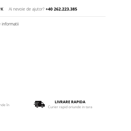
PK
Ai nevoie de ajutor?
+40 262.223.385
informatii
LIVRARE RAPIDA
nde în
Curier rapid oriunde in tara