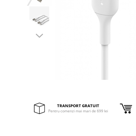
Inele Smart
Ochelari Smart
Smartphone IPhone
Sisteme PC & Periferice
Sisteme Desktop & Monitoare
PC NUC
Gaming PC & Console
Desk Gaming
Microfoane & Casti Gaming
Mouse Gaming
TRANSPORT GRATUIT
Scaune Gaming
Pentru comenzi mai mari de 699 lei
Tastaturi Gaming
Card Reader