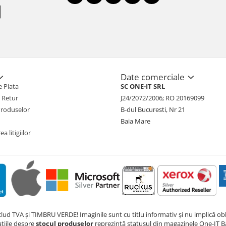
Date comerciale
 Plata
SC ONE-IT SRL
e Retur
J24/2072/2006; RO 20169099
Produselor
B-dul Bucuresti, Nr 21
Baia Mare
a litigiilor
nclud TVA și TIMBRU VERDE! Imaginile sunt cu titlu informativ și nu implică obli
ațiile despre
stocul produselor
reprezintă statusul din magazinele One-IT Ba