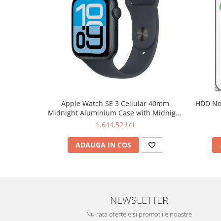
Hard Disc-uri
Carcase
Surse
Cooler
Servere & Componente
Componente Server
Apple Watch SE 3 Cellular 40mm
HDD Notebook 2.5" 2TB 5400rpm 128M
Midnight Aluminium Case with Midnight
Servere
Sport Band - S/M
1.644,52 Lei
Software
ADAUGA IN COS
Retelistica & Supraveghere
Printing
Multifunctionale
NEWSLETTER
Imprimante
Nu rata ofertele si promotiile noastre
Imprimante 3D