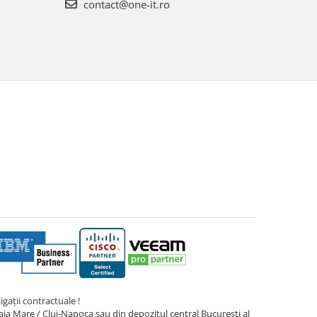
contact@one-it.ro
gații contractuale !
ia Mare / Cluj-Napoca sau din depozitul central București al