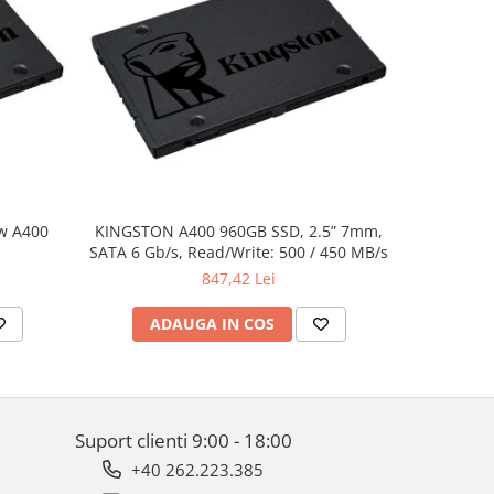
w A400
KINGSTON A400 960GB SSD, 2.5” 7mm,
Dell XPS 
SATA 6 Gb/s, Read/Write: 500 / 450 MB/s
UHD(3840x2
i7-8750H,
847,42 Lei
512GB PC
1050Ti 4
ADAUGA IN COS
AD
Suport clienti
9:00 - 18:00
+40 262.223.385