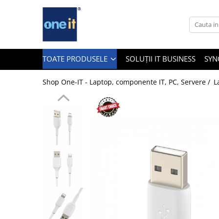
Toate Produsele
Laptop, Tablete & Telefoane
TOATE PRODUSELE
SOLUȚII IT BUSINESS
SYN
Shop One-IT - Laptop, componente IT, PC, Servere /
L
Laptop / Notebook
Notebook Consumer
Accesorii Laptop
Componente Laptop
Tablete & accesorii
Telefoane & accesorii
Smart Watch
Apple AirTag