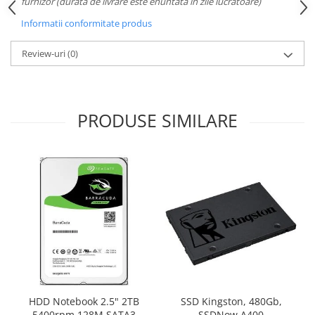
furnizor (durata de livrare este enuntata in zile lucratoare)
Informatii conformitate produs
Review-uri
(0)
PRODUSE SIMILARE
HDD Notebook 2.5" 2TB
SSD Kingston, 480Gb,
5400rpm 128M SATA3
SSDNow A400