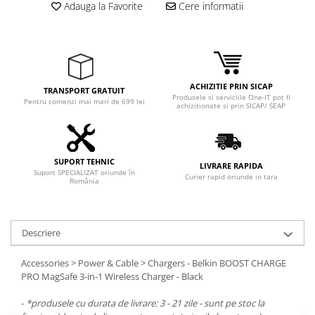
Adauga la Favorite
Cere informatii
ACHIZITIE PRIN SICAP
TRANSPORT GRATUIT
Produsele si serviciile One-IT pot fi
Pentru comenzi mai mari de 699 lei
achizitionate si prin SICAP/ SEAP
SUPORT TEHNIC
LIVRARE RAPIDA
Suport SPECIALIZAT oriunde în
Curier rapid oriunde in tara
România
Descriere
Accessories > Power & Cable > Chargers - Belkin BOOST CHARGE
PRO MagSafe 3-in-1 Wireless Charger - Black
-
*produsele cu durata de livrare: 3 - 21 zile - sunt pe stoc la