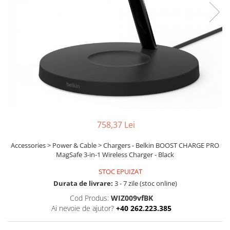
Boxe
Smartphone IPhone
Mouse
Casti
Mouse Pad
Tastaturi
USB Hub
758,37 Lei
Accessories > Power & Cable > Chargers - Belkin BOOST CHARGE PRO
MagSafe 3-in-1 Wireless Charger - Black
STOC EPUIZAT
Durata de livrare:
3 - 7 zile (stoc online)
Cod Produs:
WIZ009vfBK
Ai nevoie de ajutor?
+40 262.223.385