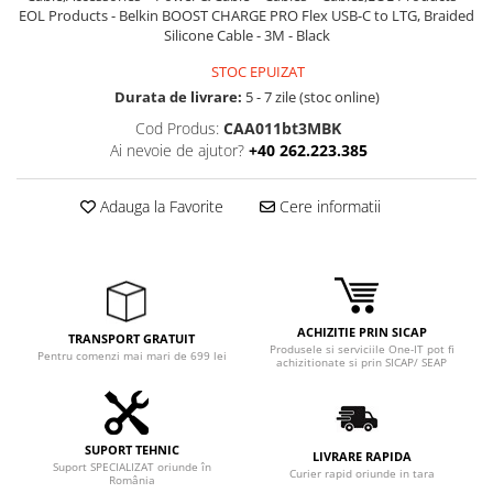
EOL Products - Belkin BOOST CHARGE PRO Flex USB-C to LTG, Braided
Silicone Cable - 3M - Black
STOC EPUIZAT
Durata de livrare:
5 - 7 zile (stoc online)
Cod Produs:
CAA011bt3MBK
Ai nevoie de ajutor?
+40 262.223.385
Adauga la Favorite
Cere informatii
ACHIZITIE PRIN SICAP
TRANSPORT GRATUIT
Produsele si serviciile One-IT pot fi
Pentru comenzi mai mari de 699 lei
achizitionate si prin SICAP/ SEAP
SUPORT TEHNIC
LIVRARE RAPIDA
Suport SPECIALIZAT oriunde în
Curier rapid oriunde in tara
România