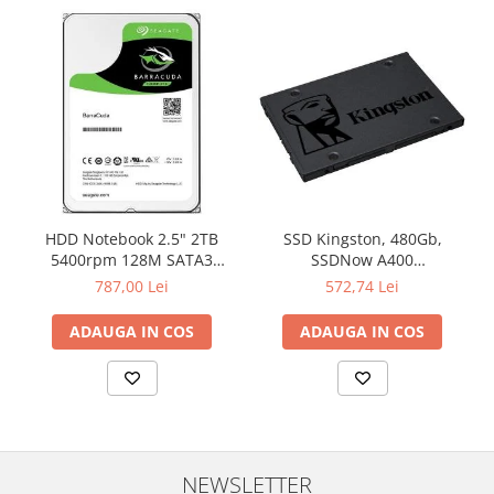
HDD Notebook 2.5" 2TB
SSD Kingston, 480Gb,
5400rpm 128M SATA3
SSDNow A400
SEAGATE
"SA400S37/480G"
787,00 Lei
572,74 Lei
ADAUGA IN COS
ADAUGA IN COS
NEWSLETTER