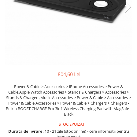
Ochelari Smart
Smartphone IPhone
Sisteme PC & Periferice
Sisteme Desktop & Monitoare
PC NUC
Gaming PC & Console
Desk Gaming
804,60 Lei
Microfoane & Casti Gaming
Mouse Gaming
Power & Cable > Accessories > iPhone Accessories > Power &
Cable,Apple Watch Accessories > Stands & Chargers > Accessories >
Scaune Gaming
Stands & Chargers,Music Accessories > Power & Cable > Accessories >
Tastaturi Gaming
Power & Cable,Accessories > Power & Cable > Chargers > Chargers -
Belkin BOOST CHARGE Pro 3in1 Wireless Charging Pad with MagSafe -
Card Reader
Black
Periferice PC
STOC EPUIZAT
Camere Web
Durata de livrare:
10 - 21 zile (stoc online) - cere informatii pentru
termen exact