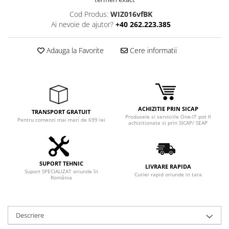
Adaptoare
Cod Produs:
WIZ016vfBK
Boxe
Ai nevoie de ajutor?
+40 262.223.385
Mouse
Casti
Adauga la Favorite
Cere informatii
Mouse Pad
Tastaturi
USB Hub
Componente PC
ACHIZITIE PRIN SICAP
TRANSPORT GRATUIT
Produsele si serviciile One-IT pot fi
Placi de Baza
Pentru comenzi mai mari de 699 lei
achizitionate si prin SICAP/ SEAP
Placi Video
CPU
SUPORT TEHNIC
LIVRARE RAPIDA
Suport SPECIALIZAT oriunde în
Curier rapid oriunde in tara
Memorii
România
SSD
Hard Disc-uri
Descriere