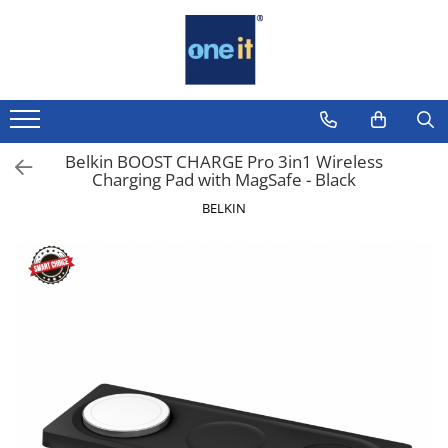
Toate Produsele
Laptop, Tablete & Telefoane
Laptop / Notebook
Belkin BOOST CHARGE Pro 3in1 Wireless
Charging Pad with MagSafe - Black
Notebook Consumer
BELKIN
Accesorii Laptop
Componente Laptop
Tablete & accesorii
Telefoane & accesorii
Smart Watch
Apple AirTag
Inele Smart