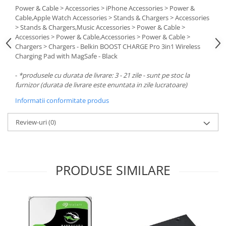
Carcase
Power & Cable > Accessories > iPhone Accessories > Power &
Cable,Apple Watch Accessories > Stands & Chargers > Accessories
Surse
> Stands & Chargers,Music Accessories > Power & Cable >
Accessories > Power & Cable,Accessories > Power & Cable >
Cooler
Chargers > Chargers - Belkin BOOST CHARGE Pro 3in1 Wireless
Charging Pad with MagSafe - Black
Servere & Componente
Componente Server
-
*produsele cu durata de livrare: 3 - 21 zile - sunt pe stoc la
furnizor (durata de livrare este enuntata in zile lucratoare)
Servere
Informatii conformitate produs
Software
Review-uri
(0)
Retelistica & Supraveghere
Printing
Multifunctionale
PRODUSE SIMILARE
Imprimante
Imprimante 3D
TV, Multimedia & Electronice