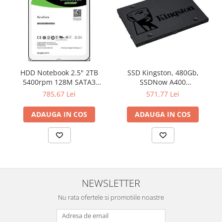
Televizoare & accesorii
Multiboard & Accessorii
Multimedia
Foto & Video
HDD Notebook 2.5" 2TB
SSD Kingston, 480Gb,
Cloud si Aplicatii SaaS
5400rpm 128M SATA3
SSDNow A400
SEAGATE
"SA400S37/480G"
Sisteme Videoconferinta
785,67 Lei
571,77 Lei
Securitate Date
ADAUGA IN COS
ADAUGA IN COS
Firewall
Antivirus
NEWSLETTER
Nu rata ofertele si promotiile noastre