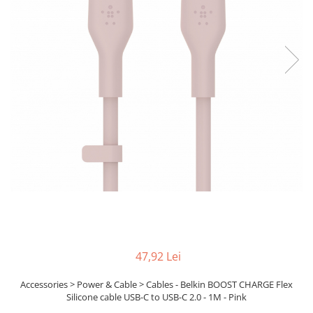
Ochelari Smart
Smartphone IPhone
Sisteme PC & Periferice
Sisteme Desktop & Monitoare
PC NUC
Gaming PC & Console
Desk Gaming
Microfoane & Casti Gaming
Mouse Gaming
Scaune Gaming
Tastaturi Gaming
Card Reader
47,92 Lei
Periferice PC
Accessories > Power & Cable > Cables - Belkin BOOST CHARGE Flex
Silicone cable USB-C to USB-C 2.0 - 1M - Pink
Camere Web