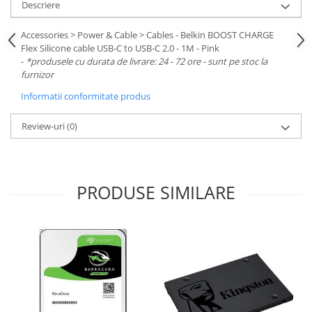
Carcase
Descriere
Surse
Accessories > Power & Cable > Cables - Belkin BOOST CHARGE
Flex Silicone cable USB-C to USB-C 2.0 - 1M - Pink
Cooler
-
*produsele cu durata de livrare: 24 - 72 ore - sunt pe stoc la
furnizor
Servere & Componente
Informatii conformitate produs
Componente Server
Review-uri
(0)
Servere
Software
Retelistica & Supraveghere
PRODUSE SIMILARE
Printing
Multifunctionale
Imprimante
Imprimante 3D
TV, Multimedia & Electronice