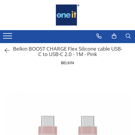
Toate Produsele
Laptop, Tablete & Telefoane
Laptop / Notebook
Belkin BOOST CHARGE Flex Silicone cable USB-
C to USB-C 2.0 - 1M - Pink
Notebook Consumer
BELKIN
Accesorii Laptop
Componente Laptop
Tablete & accesorii
Telefoane & accesorii
Smart Watch
Apple AirTag
Inele Smart