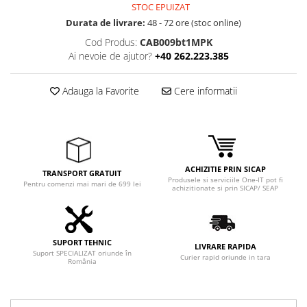
Adaptoare
STOC EPUIZAT
Durata de livrare:
48 - 72 ore (stoc online)
Boxe
Cod Produs:
CAB009bt1MPK
Mouse
Ai nevoie de ajutor?
+40 262.223.385
Casti
Mouse Pad
Adauga la Favorite
Cere informatii
Tastaturi
USB Hub
Componente PC
Placi de Baza
ACHIZITIE PRIN SICAP
TRANSPORT GRATUIT
Produsele si serviciile One-IT pot fi
Pentru comenzi mai mari de 699 lei
Placi Video
achizitionate si prin SICAP/ SEAP
CPU
Memorii
SUPORT TEHNIC
LIVRARE RAPIDA
Suport SPECIALIZAT oriunde în
Curier rapid oriunde in tara
SSD
România
Hard Disc-uri