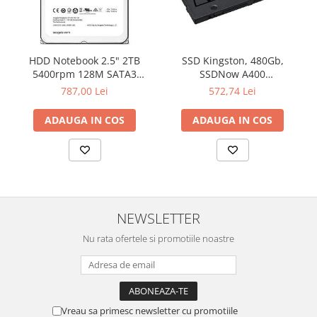
Televizoare & accesorii
Multiboard & Accessorii
Multimedia
HDD Notebook 2.5" 2TB
SSD Kingston, 480Gb,
5400rpm 128M SATA3
SSDNow A400
SEAGATE
"SA400S37/480G"
Foto & Video
787,00 Lei
572,74 Lei
Cloud si Aplicatii SaaS
ADAUGA IN COS
ADAUGA IN COS
Sisteme Videoconferinta
Securitate Date
Firewall
Antivirus
NEWSLETTER
Nu rata ofertele si promotiile noastre
Vreau sa primesc newsletter cu promotiile