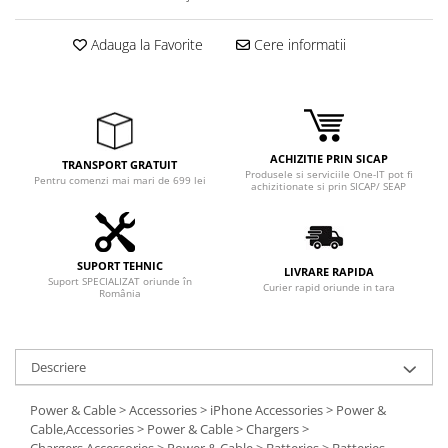
Adauga la Favorite
Cere informatii
ACHIZITIE PRIN SICAP
TRANSPORT GRATUIT
Produsele si serviciile One-IT pot fi
Pentru comenzi mai mari de 699 lei
achizitionate si prin SICAP/ SEAP
SUPORT TEHNIC
LIVRARE RAPIDA
Suport SPECIALIZAT oriunde în
Curier rapid oriunde in tara
România
Descriere
Power & Cable > Accessories > iPhone Accessories > Power &
Cable,Accessories > Power & Cable > Chargers >