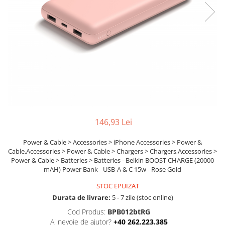
Boxe
Smartphone IPhone
Mouse
Casti
Mouse Pad
Tastaturi
USB Hub
146,93 Lei
Power & Cable > Accessories > iPhone Accessories > Power &
Cable,Accessories > Power & Cable > Chargers > Chargers,Accessories >
Power & Cable > Batteries > Batteries - Belkin BOOST CHARGE (20000
mAH) Power Bank - USB-A & C 15w - Rose Gold
STOC EPUIZAT
Durata de livrare:
5 - 7 zile (stoc online)
Cod Produs:
BPB012btRG
Ai nevoie de ajutor?
+40 262.223.385