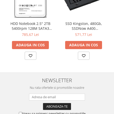
HDD Notebook 2.5" 2TB
SSD Kingston, 480Gb,
5400rpm 128M SATA3
SSDNow A400
SEAGATE
"SA400S37/480G"
785,67 Lei
571,77 Lei
ADAUGA IN COS
ADAUGA IN COS
NEWSLETTER
Nu rata ofertele si promotiile noastre
Vreau sa primesc newsletter cu promotiile