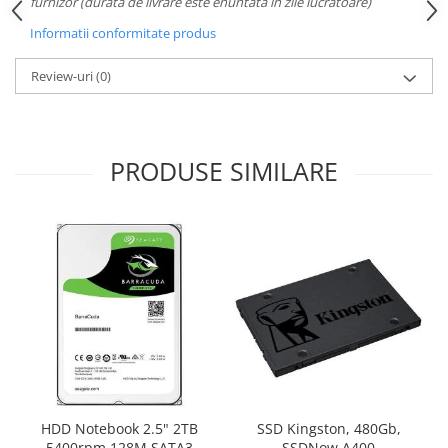
furnizor (durata de livrare este enuntata in zile lucratoare)
Carcase
Informatii conformitate produs
Surse
Cooler
Review-uri
(0)
Servere & Componente
Componente Server
PRODUSE SIMILARE
Servere
Software
Retelistica & Supraveghere
Printing
Multifunctionale
Imprimante
Imprimante 3D
TV, Multimedia & Electronice
HDD Notebook 2.5" 2TB
SSD Kingston, 480Gb,
5400rpm 128M SATA3
SSDNow A400