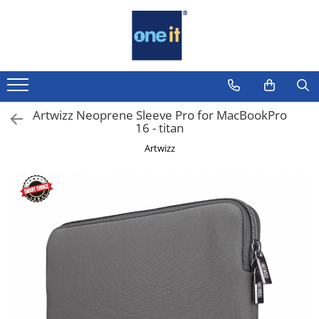
Toate Produsele
Laptop, Tablete & Telefoane
Laptop / Notebook
Artwizz Neoprene Sleeve Pro for MacBookPro
16 - titan
Notebook Consumer
Artwizz
Accesorii Laptop
Componente Laptop
Tablete & accesorii
Telefoane & accesorii
Smart Watch
Apple AirTag
Inele Smart