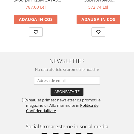
Televizoare & accesorii
SEAGATE
"SA400S37/480G"
787,00 Lei
572,74 Lei
Multiboard & Accessorii
ADAUGA IN COS
ADAUGA IN COS
Multimedia
Foto & Video
Cloud si Aplicatii SaaS
Sisteme Videoconferinta
NEWSLETTER
Securitate Date
Nu rata ofertele si promotiile noastre
Firewall
Antivirus
Vreau sa primesc newsletter cu promotiile
magazinului. Afla mai multe in
Politica de
Confidentialitate
Social
Urmareste-ne in social media