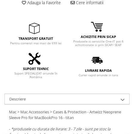
Adaptoare
Adauga la Favorite
Cere informatii
Boxe
Mouse
Casti
Mouse Pad
ACHIZITIE PRIN SICAP
TRANSPORT GRATUIT
Produsele si serviciile One-IT pot fi
Tastaturi
Pentru comenzi mai mari de 699 lei
achizitionate si prin SICAP/ SEAP
USB Hub
Componente PC
SUPORT TEHNIC
Placi de Baza
LIVRARE RAPIDA
Suport SPECIALIZAT oriunde în
Curier rapid oriunde in tara
România
Placi Video
CPU
Descriere
Memorii
Mac > Mac Accessories > Cases & Protection - Artwizz Neoprene
SSD
Sleeve Pro for MacBookPro 16 - titan
Hard Disc-uri
-
*produsele cu durata de livrare: 3 - 7 zile - sunt pe stoc la