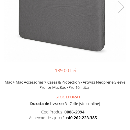
Ochelari Smart
Smartphone IPhone
Sisteme PC & Periferice
Sisteme Desktop & Monitoare
PC NUC
Gaming PC & Console
Desk Gaming
189,00 Lei
Microfoane & Casti Gaming
Mouse Gaming
Mac > Mac Accessories > Cases & Protection - Artwizz Neoprene Sleeve
Pro for MacBookPro 16 - titan
Scaune Gaming
Tastaturi Gaming
STOC EPUIZAT
Durata de livrare:
3 - 7 zile (stoc online)
Card Reader
Cod Produs:
0086-2994
Periferice PC
Ai nevoie de ajutor?
+40 262.223.385
Camere Web