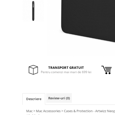
Inele Smart
Ochelari Smart
Smartphone IPhone
Sisteme PC & Periferice
Sisteme Desktop & Monitoare
PC NUC
Gaming PC & Console
TRANSPORT GRATUIT
Desk Gaming
Pentru comenzi mai mari de 699 lei
Microfoane & Casti Gaming
Mouse Gaming
Scaune Gaming
Tastaturi Gaming
Review-uri
(0)
Descriere
Card Reader
Mac > Mac Accessories > Cases & Protection - Artwizz Ne