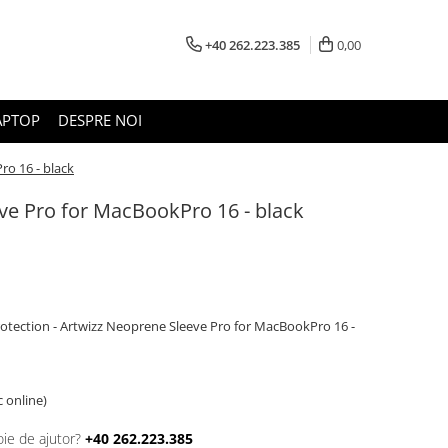
+40 262.223.385
0,00
APTOP
DESPRE NOI
o 16 - black
ve Pro for MacBookPro 16 - black
otection - Artwizz Neoprene Sleeve Pro for MacBookPro 16 -
c online)
oie de ajutor?
+40 262.223.385