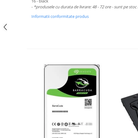
Periferice PC
16 - black
-
*produsele cu durata de livrare: 48 - 72 ore - sunt pe stoc 
Camere Web
Informatii conformitate produs
Adaptoare
Boxe
Mouse
Casti
Mouse Pad
Tastaturi
USB Hub
Componente PC
Placi de Baza
Placi Video
CPU
Memorii
SSD