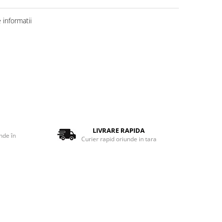
informatii
LIVRARE RAPIDA
nde în
Curier rapid oriunde in tara