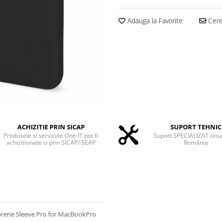
Adauga la Favorite
Cere 
ACHIZITIE PRIN SICAP
SUPORT TEHNIC
Produsele si serviciile One-IT pot fi
Suport SPECIALIZAT oriu
achizitionate si prin SICAP/ SEAP
România
oprene Sleeve Pro for MacBookPro