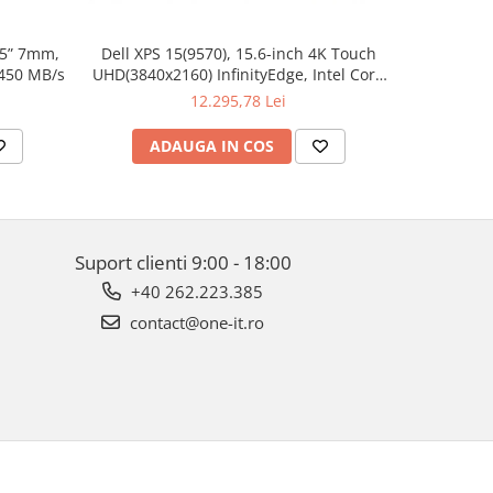
.5” 7mm,
Dell XPS 15(9570), 15.6-inch 4K Touch
Apple W
 450 MB/s
UHD(3840x2160) InfinityEdge, Intel Core
Aluminum 
i7-8750H, 16GB(2x8GB) DDR4 2666MHz,
12.295,78 Lei
512GB PCIe SSD, noDVD, Nvidia GTX
1050Ti 4GB, Killer Wifi 802.11ac, BT,
ADAUGA IN COS
AD
FGPR, Backlit
Suport clienti
9:00 - 18:00
+40 262.223.385
contact@one-it.ro