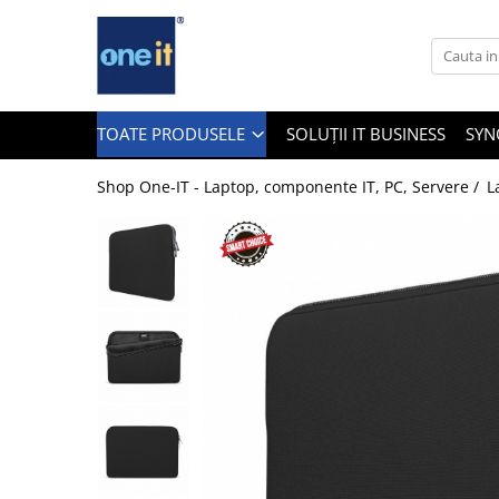
Toate Produsele
Laptop, Tablete & Telefoane
TOATE PRODUSELE
SOLUȚII IT BUSINESS
SYN
Shop One-IT - Laptop, componente IT, PC, Servere /
L
Laptop / Notebook
Notebook Consumer
Accesorii Laptop
Componente Laptop
Tablete & accesorii
Telefoane & accesorii
Smart Watch
Apple AirTag