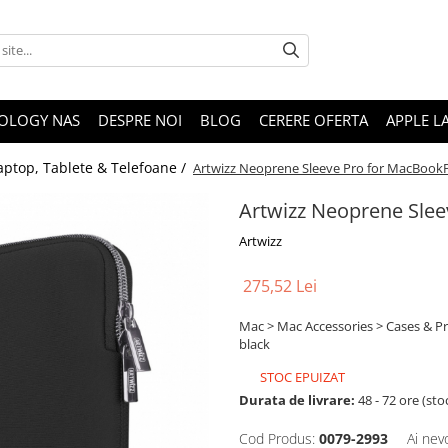
OLOGY NAS
DESPRE NOI
BLOG
CERERE OFERTA
APPLE L
aptop, Tablete & Telefoane /
Artwizz Neoprene Sleeve Pro for MacBookPr
Artwizz Neoprene Slee
Artwizz
275,52 Lei
Mac > Mac Accessories > Cases & Pr
black
STOC EPUIZAT
Durata de livrare:
48 - 72 ore (sto
Cod Produs:
0079-2993
Ai nev