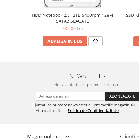
Hard Disc-uri
HDD Notebook 2.5" 2TB 5400rpm 128M
SSD K
Carcase
SATA3 SEAGATE
Surse
787,00 Lei
Cooler
ADAUGA IN COS
Servere & Componente
Componente Server
Servere
NEWSLETTER
Nu rata ofertele si promotiile noastre
Software
Retelistica & Supraveghere
Printing
Vreau sa primesc newsletter cu promotiile magazinului.
Afla mai multe in
Politica de Confidentialitate
Multifunctionale
Imprimante
Magazinul meu
Clienti
Imprimante 3D