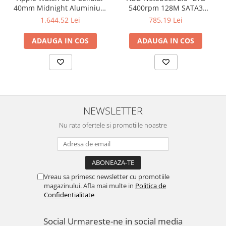
40mm Midnight Aluminium
5400rpm 128M SATA3
Case with Midnight Sport
SEAGATE
1.644,52 Lei
785,19 Lei
Band - S/M
ADAUGA IN COS
ADAUGA IN COS
NEWSLETTER
Nu rata ofertele si promotiile noastre
Vreau sa primesc newsletter cu promotiile
magazinului. Afla mai multe in
Politica de
Confidentialitate
Social
Urmareste-ne in social media