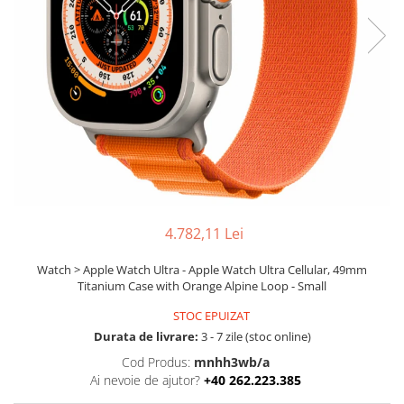
Boxe
Smartphone IPhone
Mouse
Casti
Mouse Pad
Tastaturi
USB Hub
4.782,11 Lei
Watch > Apple Watch Ultra - Apple Watch Ultra Cellular, 49mm
Titanium Case with Orange Alpine Loop - Small
STOC EPUIZAT
Durata de livrare:
3 - 7 zile (stoc online)
Cod Produs:
mnhh3wb/a
Ai nevoie de ajutor?
+40 262.223.385