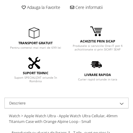
Adauga la Favorite
Cere informatii
ACHIZITIE PRIN SICAP
TRANSPORT GRATUIT
Produsele si serviciile One-IT pot fi
Pentru comenzi mai mari de 699 lei
achizitionate si prin SICAP/ SEAP
SUPORT TEHNIC
LIVRARE RAPIDA
Suport SPECIALIZAT oriunde în
Curier rapid oriunde in tara
România
Descriere
Watch > Apple Watch Ultra - Apple Watch Ultra Cellular, 49mm
Titanium Case with Orange Alpine Loop - Small
-
*produsele cu durata de livrare: 3 - 7 zile - sunt pe stoc la