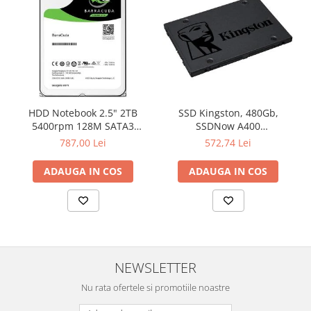
Televizoare & accesorii
Multiboard & Accessorii
Multimedia
Foto & Video
Cloud si Aplicatii SaaS
HDD Notebook 2.5" 2TB
SSD Kingston, 480Gb,
5400rpm 128M SATA3
SSDNow A400
Sisteme Videoconferinta
SEAGATE
"SA400S37/480G"
787,00 Lei
572,74 Lei
Securitate Date
ADAUGA IN COS
ADAUGA IN COS
Firewall
Antivirus
NEWSLETTER
Nu rata ofertele si promotiile noastre