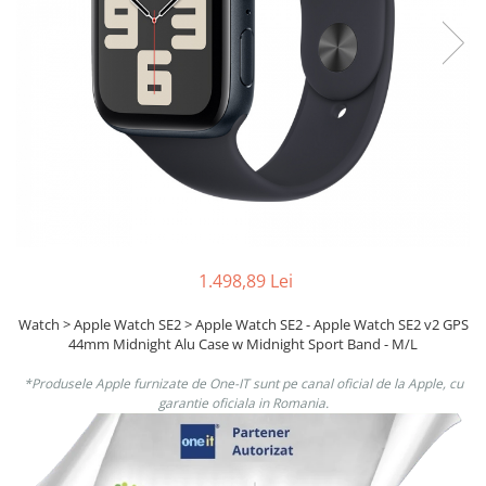
Ochelari Smart
Smartphone IPhone
Sisteme PC & Periferice
Sisteme Desktop & Monitoare
PC NUC
Gaming PC & Console
Desk Gaming
Microfoane & Casti Gaming
1.498,89 Lei
Mouse Gaming
Watch > Apple Watch SE2 > Apple Watch SE2 - Apple Watch SE2 v2 GPS
Scaune Gaming
44mm Midnight Alu Case w Midnight Sport Band - M/L
Tastaturi Gaming
*Produsele Apple furnizate de One-IT sunt pe canal oficial de la Apple, cu
Card Reader
garantie oficiala in Romania.
Periferice PC
Camere Web