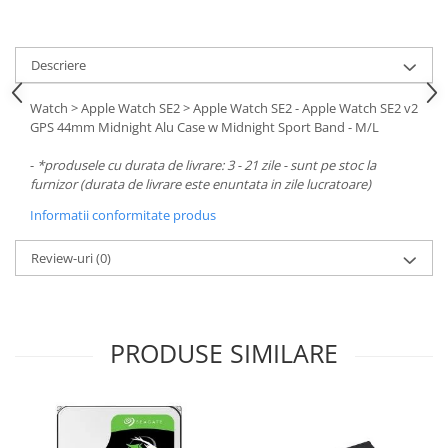
Carcase
Surse
Descriere
Cooler
Watch > Apple Watch SE2 > Apple Watch SE2 - Apple Watch SE2 v2
Servere & Componente
GPS 44mm Midnight Alu Case w Midnight Sport Band - M/L
Componente Server
-
*produsele cu durata de livrare: 3 - 21 zile - sunt pe stoc la
Servere
furnizor (durata de livrare este enuntata in zile lucratoare)
Informatii conformitate produs
Software
Retelistica & Supraveghere
Review-uri
(0)
Printing
Multifunctionale
PRODUSE SIMILARE
Imprimante
Imprimante 3D
TV, Multimedia & Electronice