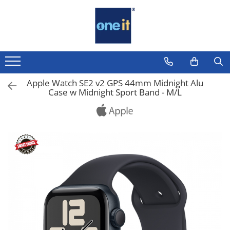
Toate Produsele
Laptop, Tablete & Telefoane
Laptop / Notebook
Apple Watch SE2 v2 GPS 44mm Midnight Alu
Case w Midnight Sport Band - M/L
Notebook Consumer
Accesorii Laptop
Componente Laptop
Tablete & accesorii
Telefoane & accesorii
Smart Watch
Apple AirTag
Inele Smart