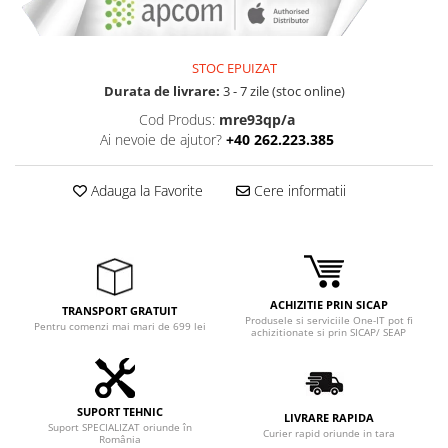
Adaptoare
Boxe
Mouse
STOC EPUIZAT
Casti
Durata de livrare:
3 - 7 zile (stoc online)
Mouse Pad
Cod Produs:
mre93qp/a
Ai nevoie de ajutor?
+40 262.223.385
Tastaturi
USB Hub
Adauga la Favorite
Cere informatii
Componente PC
Placi de Baza
Placi Video
ACHIZITIE PRIN SICAP
CPU
TRANSPORT GRATUIT
Produsele si serviciile One-IT pot fi
Pentru comenzi mai mari de 699 lei
achizitionate si prin SICAP/ SEAP
Memorii
SSD
SUPORT TEHNIC
Hard Disc-uri
LIVRARE RAPIDA
Suport SPECIALIZAT oriunde în
Curier rapid oriunde in tara
România