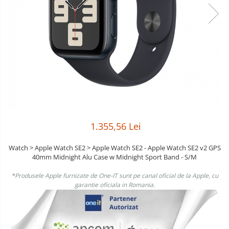
Boxe
Smartphone IPhone
Mouse
Casti
Mouse Pad
Tastaturi
USB Hub
1.355,56 Lei
Watch > Apple Watch SE2 > Apple Watch SE2 - Apple Watch SE2 v2 GPS
40mm Midnight Alu Case w Midnight Sport Band - S/M
*Produsele Apple furnizate de One-IT sunt pe canal oficial de la Apple, cu
garantie oficiala in Romania.