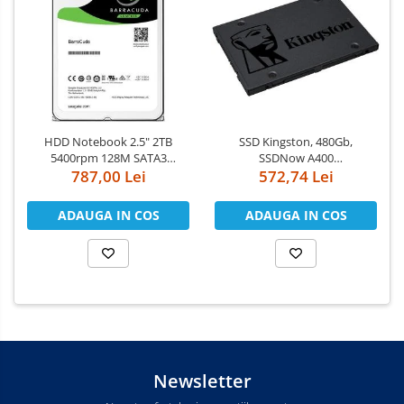
HDD Notebook 2.5" 2TB
SSD Kingston, 480Gb,
5400rpm 128M SATA3
SSDNow A400
787,00 Lei
SEAGATE
"SA400S37/480G"
572,74 Lei
ADAUGA IN COS
ADAUGA IN COS
Newsletter