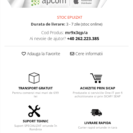
STOC EPUIZAT
Durata de livrare:
3 - 7 zile (stoc online)
Cod Produs:
mr9x3qp/a
Ai nevoie de ajutor?
+40 262.223.385
Adauga la Favorite
Cere informatii
TRANSPORT GRATUIT
ACHIZITIE PRIN SICAP
Pentru comenzi mai mari de 699
Produsele si serviciile One-IT pot fi
lei
achizitionate si prin SICAP/ SEAP
SUPORT TEHNIC
LIVRARE RAPIDA
Suport SPECIALIZAT oriunde în
Curier rapid oriunde in tara
România