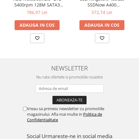
5400rpm 128M SATA3
SSDNow A400
SEAGATE
"SA400S37/480G"
786,97 Lei
572,74 Lei
ADAUGA IN COS
ADAUGA IN COS
NEWSLETTER
Nu rata ofertele si promotiile noastre
Vreau sa primesc newsletter cu promotiile
magazinului. Afla mai multe in
Politica de
Confidentialitate
Social
Urmareste-ne in social media