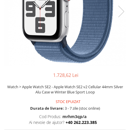
Boxe
Smartphone IPhone
Mouse
Casti
Mouse Pad
Tastaturi
USB Hub
1.728,62 Lei
Watch > Apple Watch SE2 - Apple Watch SE2 v2 Cellular 44mm Silver
Alu Case w Winter Blue Sport Loop
STOC EPUIZAT
Durata de livrare:
3 - 7 zile (stoc online)
Cod Produs:
mrhm3qp/a
Ai nevoie de ajutor?
+40 262.223.385