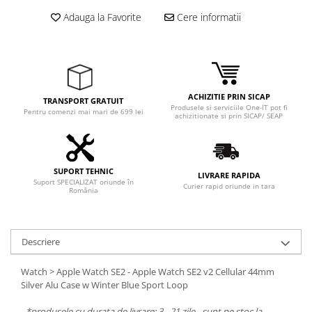
Adauga la Favorite
Cere informatii
ACHIZITIE PRIN SICAP
TRANSPORT GRATUIT
Produsele si serviciile One-IT pot fi
Pentru comenzi mai mari de 699 lei
achizitionate si prin SICAP/ SEAP
SUPORT TEHNIC
LIVRARE RAPIDA
Suport SPECIALIZAT oriunde în
Curier rapid oriunde in tara
România
Descriere
Watch > Apple Watch SE2 - Apple Watch SE2 v2 Cellular 44mm
Silver Alu Case w Winter Blue Sport Loop
-
*produsele cu durata de livrare: 3 - 21 zile - sunt pe stoc la