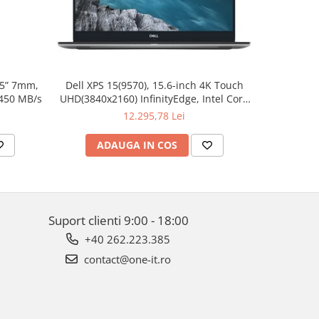
.5” 7mm,
Dell XPS 15(9570), 15.6-inch 4K Touch
Apple W
 450 MB/s
UHD(3840x2160) InfinityEdge, Intel Core
Aluminum 
i7-8750H, 16GB(2x8GB) DDR4 2666MHz,
12.295,78 Lei
512GB PCIe SSD, noDVD, Nvidia GTX
1050Ti 4GB, Killer Wifi 802.11ac, BT,
ADAUGA IN COS
AD
FGPR, Backlit
Suport clienti
9:00 - 18:00
+40 262.223.385
contact@one-it.ro