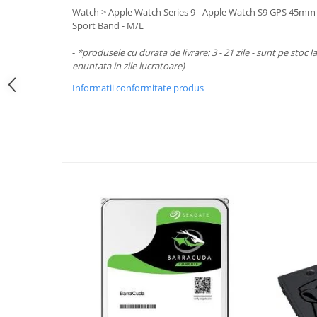
Periferice PC
Watch > Apple Watch Series 9 - Apple Watch S9 GPS 45mm S
Camere Web
Sport Band - M/L
Adaptoare
-
*produsele cu durata de livrare: 3 - 21 zile - sunt pe stoc l
Boxe
enuntata in zile lucratoare)
Mouse
Informatii conformitate produs
Casti
Mouse Pad
Tastaturi
USB Hub
Componente PC
Placi de Baza
Placi Video
CPU
Memorii
SSD