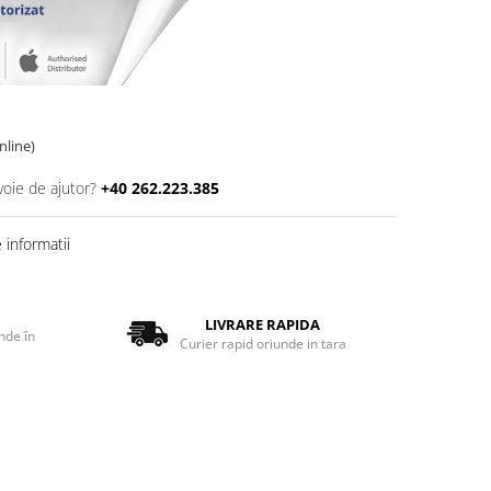
online)
voie de ajutor?
+40 262.223.385
informatii
LIVRARE RAPIDA
nde în
Curier rapid oriunde in tara