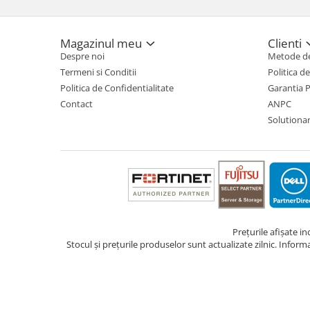
TV, Multimedia & Electronice
Magazinul meu
Clienti
Televizoare & accesorii
Despre noi
Metode de
Multiboard & Accessorii
Termeni si Conditii
Politica d
Politica de Confidentialitate
Garantia 
Multimedia
Contact
ANPC
Solutionare
Foto & Video
Cloud si Aplicatii SaaS
Sisteme Videoconferinta
Securitate Date
Firewall
Antivirus
Prețurile afișate i
Stocul și prețurile produselor sunt actualizate zilnic. Inform