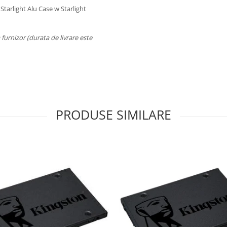
tarlight Alu Case w Starlight
a furnizor (durata de livrare este
PRODUSE SIMILARE