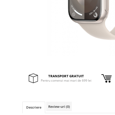
Inele Smart
Ochelari Smart
Smartphone IPhone
Sisteme PC & Periferice
Sisteme Desktop & Monitoare
PC NUC
Gaming PC & Console
Desk Gaming
TRANSPORT GRATUIT
Microfoane & Casti Gaming
Pentru comenzi mai mari de 699 lei
Mouse Gaming
Scaune Gaming
Tastaturi Gaming
Card Reader
Review-uri
(0)
Descriere