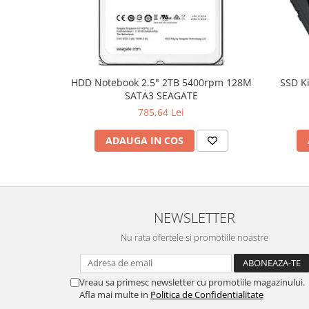
Hard Disc-uri
Carcase
Surse
HDD Notebook 2.5" 2TB 5400rpm 128M
SSD K
Cooler
SATA3 SEAGATE
785,64 Lei
Servere & Componente
Componente Server
ADAUGA IN COS
Servere
Software
Retelistica & Supraveghere
NEWSLETTER
Printing
Nu rata ofertele si promotiile noastre
Multifunctionale
Imprimante
Vreau sa primesc newsletter cu promotiile magazinului.
Afla mai multe in
Politica de Confidentialitate
Imprimante 3D