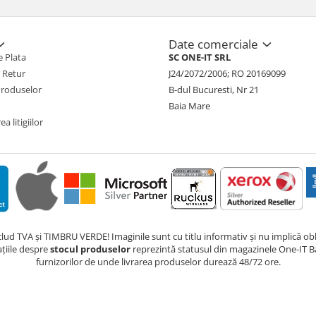
Date comerciale
 Plata
SC ONE-IT SRL
e Retur
J24/2072/2006; RO 20169099
Produselor
B-dul Bucuresti, Nr 21
Baia Mare
a litigiilor
nclud TVA și TIMBRU VERDE! Imaginile sunt cu titlu informativ și nu implică obli
ațiile despre
stocul produselor
reprezintă statusul din magazinele One-IT Ba
furnizorilor de unde livrarea produselor durează 48/72 ore.