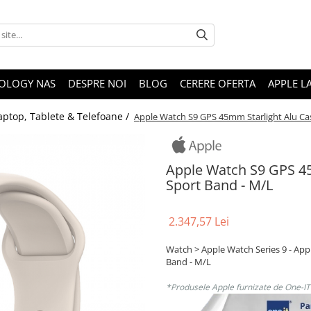
OLOGY NAS
DESPRE NOI
BLOG
CERERE OFERTA
APPLE L
aptop, Tablete & Telefoane /
Apple Watch S9 GPS 45mm Starlight Alu Cas
Apple Watch S9 GPS 45
Sport Band - M/L
2.347,57 Lei
Watch > Apple Watch Series 9 - App
Band - M/L
*Produsele Apple furnizate de One-IT s