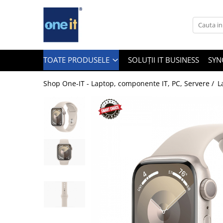
Toate Produsele
Laptop, Tablete & Telefoane
TOATE PRODUSELE
SOLUȚII IT BUSINESS
SYN
Shop One-IT - Laptop, componente IT, PC, Servere /
L
Laptop / Notebook
Notebook Consumer
Accesorii Laptop
Componente Laptop
Tablete & accesorii
Telefoane & accesorii
Smart Watch
Apple AirTag