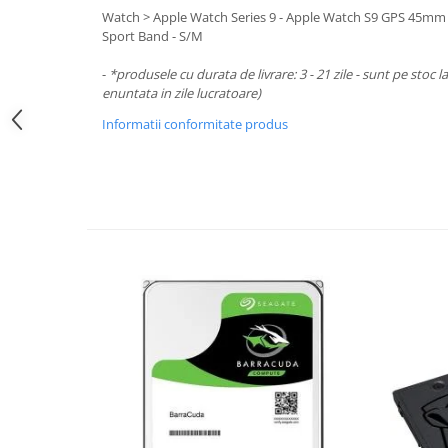
Periferice PC
Watch > Apple Watch Series 9 - Apple Watch S9 GPS 45mm 
Camere Web
Sport Band - S/M
Adaptoare
-
*produsele cu durata de livrare: 3 - 21 zile - sunt pe stoc l
Boxe
enuntata in zile lucratoare)
Mouse
Informatii conformitate produs
Casti
Mouse Pad
Tastaturi
USB Hub
Componente PC
Placi de Baza
Placi Video
CPU
Memorii
SSD