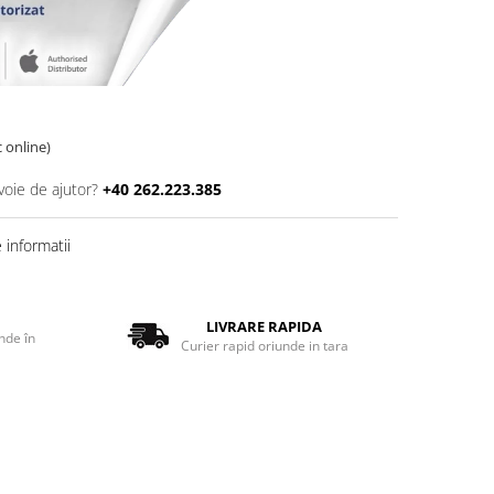
c online)
voie de ajutor?
+40 262.223.385
informatii
LIVRARE RAPIDA
nde în
Curier rapid oriunde in tara