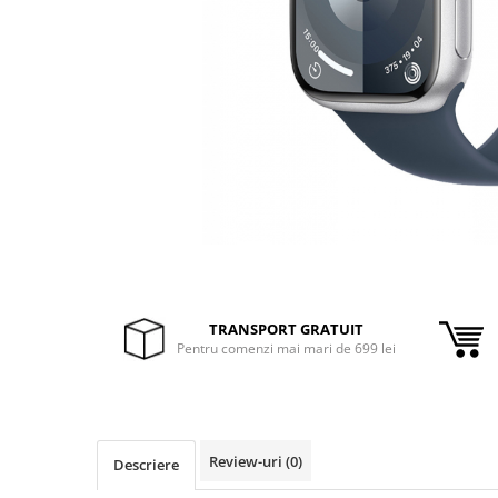
Inele Smart
Ochelari Smart
Smartphone IPhone
Sisteme PC & Periferice
Sisteme Desktop & Monitoare
PC NUC
Gaming PC & Console
Desk Gaming
TRANSPORT GRATUIT
Microfoane & Casti Gaming
Pentru comenzi mai mari de 699 lei
Mouse Gaming
Scaune Gaming
Tastaturi Gaming
Card Reader
Review-uri
(0)
Descriere