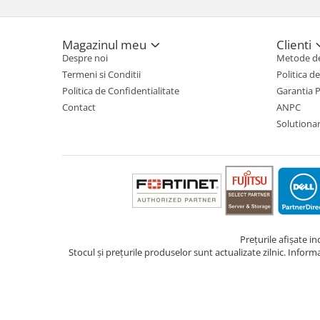
TV, Multimedia & Electronice
Magazinul meu
Clienti
Televizoare & accesorii
Despre noi
Metode de
Multiboard & Accessorii
Termeni si Conditii
Politica d
Politica de Confidentialitate
Garantia 
Multimedia
Contact
ANPC
Solutionare
Foto & Video
Cloud si Aplicatii SaaS
Sisteme Videoconferinta
Securitate Date
Firewall
Antivirus
Prețurile afișate i
Stocul și prețurile produselor sunt actualizate zilnic. Inform