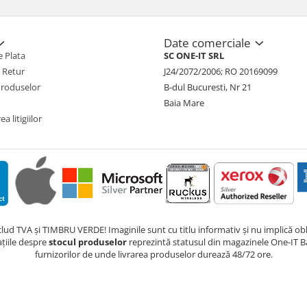
Date comerciale
 Plata
SC ONE-IT SRL
e Retur
J24/2072/2006; RO 20169099
Produselor
B-dul Bucuresti, Nr 21
Baia Mare
a litigiilor
nclud TVA și TIMBRU VERDE! Imaginile sunt cu titlu informativ și nu implică obli
ațiile despre
stocul produselor
reprezintă statusul din magazinele One-IT Ba
furnizorilor de unde livrarea produselor durează 48/72 ore.