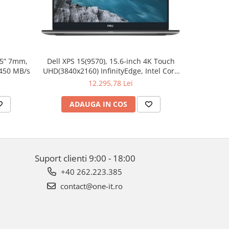
.5” 7mm,
Dell XPS 15(9570), 15.6-inch 4K Touch
Apple W
 450 MB/s
UHD(3840x2160) InfinityEdge, Intel Core
Aluminum 
i7-8750H, 16GB(2x8GB) DDR4 2666MHz,
12.295,78 Lei
512GB PCIe SSD, noDVD, Nvidia GTX
1050Ti 4GB, Killer Wifi 802.11ac, BT,
ADAUGA IN COS
AD
FGPR, Backlit
Suport clienti
9:00 - 18:00
+40 262.223.385
contact@one-it.ro