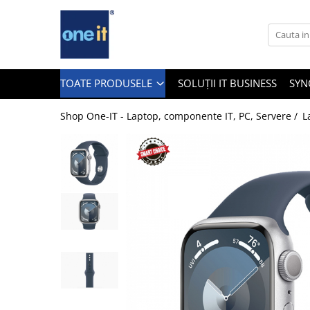
Toate Produsele
Laptop, Tablete & Telefoane
TOATE PRODUSELE
SOLUȚII IT BUSINESS
SYN
Shop One-IT - Laptop, componente IT, PC, Servere /
L
Laptop / Notebook
Notebook Consumer
Accesorii Laptop
Componente Laptop
Tablete & accesorii
Telefoane & accesorii
Smart Watch
Apple AirTag