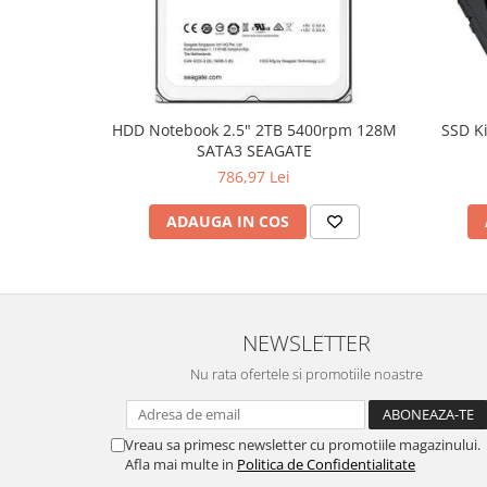
Hard Disc-uri
Carcase
Surse
HDD Notebook 2.5" 2TB 5400rpm 128M
SSD K
Cooler
SATA3 SEAGATE
786,97 Lei
Servere & Componente
Componente Server
ADAUGA IN COS
Servere
Software
Retelistica & Supraveghere
NEWSLETTER
Printing
Nu rata ofertele si promotiile noastre
Multifunctionale
Imprimante
Vreau sa primesc newsletter cu promotiile magazinului.
Afla mai multe in
Politica de Confidentialitate
Imprimante 3D