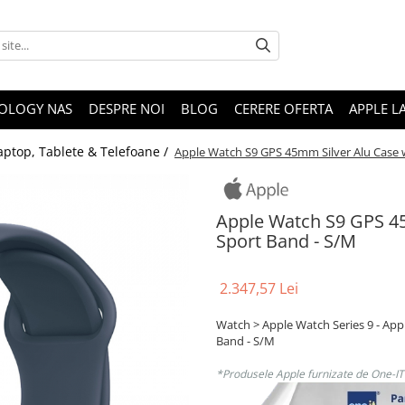
OLOGY NAS
DESPRE NOI
BLOG
CERERE OFERTA
APPLE L
aptop, Tablete & Telefoane /
Apple Watch S9 GPS 45mm Silver Alu Case 
Apple Watch S9 GPS 4
Sport Band - S/M
2.347,57 Lei
Watch > Apple Watch Series 9 - Ap
Band - S/M
*Produsele Apple furnizate de One-IT s