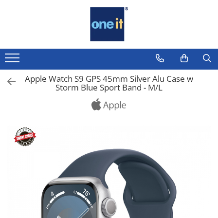
Toate Produsele
Laptop, Tablete & Telefoane
Laptop / Notebook
Apple Watch S9 GPS 45mm Silver Alu Case w
Storm Blue Sport Band - M/L
Notebook Consumer
Accesorii Laptop
Componente Laptop
Tablete & accesorii
Telefoane & accesorii
Smart Watch
Apple AirTag
Inele Smart