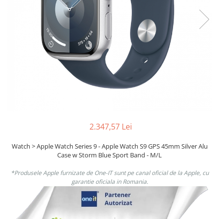
Ochelari Smart
Smartphone IPhone
Sisteme PC & Periferice
Sisteme Desktop & Monitoare
PC NUC
Gaming PC & Console
Desk Gaming
Microfoane & Casti Gaming
2.347,57 Lei
Mouse Gaming
Watch > Apple Watch Series 9 - Apple Watch S9 GPS 45mm Silver Alu
Scaune Gaming
Case w Storm Blue Sport Band - M/L
Tastaturi Gaming
*Produsele Apple furnizate de One-IT sunt pe canal oficial de la Apple, cu
Card Reader
garantie oficiala in Romania.
Periferice PC
Camere Web