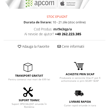
Adaptoare
Boxe
Mouse
STOC EPUIZAT
Casti
Durata de livrare:
10 - 21 zile (stoc online)
Mouse Pad
Cod Produs:
mr9e3qp/a
Ai nevoie de ajutor?
+40 262.223.385
Tastaturi
USB Hub
Adauga la Favorite
Cere informatii
Componente PC
Placi de Baza
Placi Video
ACHIZITIE PRIN SICAP
CPU
TRANSPORT GRATUIT
Produsele si serviciile One-IT pot fi
Pentru comenzi mai mari de 699 lei
achizitionate si prin SICAP/ SEAP
Memorii
SSD
SUPORT TEHNIC
Hard Disc-uri
LIVRARE RAPIDA
Suport SPECIALIZAT oriunde în
Curier rapid oriunde in tara
România