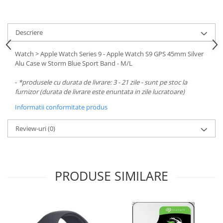
Carcase
Surse
Descriere
Cooler
Watch > Apple Watch Series 9 - Apple Watch S9 GPS 45mm Silver
Servere & Componente
Alu Case w Storm Blue Sport Band - M/L
Componente Server
-
*produsele cu durata de livrare: 3 - 21 zile - sunt pe stoc la
Servere
furnizor (durata de livrare este enuntata in zile lucratoare)
Informatii conformitate produs
Software
Retelistica & Supraveghere
Review-uri
(0)
Printing
Multifunctionale
PRODUSE SIMILARE
Imprimante
Imprimante 3D
TV, Multimedia & Electronice