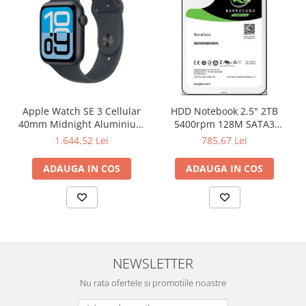
Televizoare & accesorii
Multiboard & Accessorii
Multimedia
Foto & Video
Cloud si Aplicatii SaaS
Apple Watch SE 3 Cellular
HDD Notebook 2.5" 2TB
40mm Midnight Aluminium
5400rpm 128M SATA3
Sisteme Videoconferinta
Case with Midnight Sport
SEAGATE
1.644,52 Lei
785,67 Lei
Securitate Date
Band - S/M
ADAUGA IN COS
ADAUGA IN COS
Firewall
Antivirus
NEWSLETTER
Nu rata ofertele si promotiile noastre