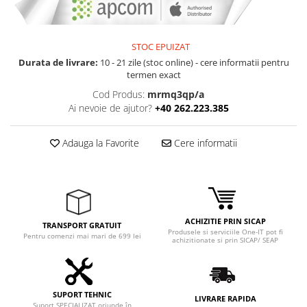
STOC EPUIZAT
Durata de livrare:
10 - 21 zile (stoc online) - cere informatii pentru
termen exact
Cod Produs:
mrmq3qp/a
Ai nevoie de ajutor?
+40 262.223.385
Adauga la Favorite
Cere informatii
ACHIZITIE PRIN SICAP
TRANSPORT GRATUIT
Produsele si serviciile One-IT pot fi
Pentru comenzi mai mari de 699 lei
achizitionate si prin SICAP/ SEAP
SUPORT TEHNIC
LIVRARE RAPIDA
Suport SPECIALIZAT oriunde în