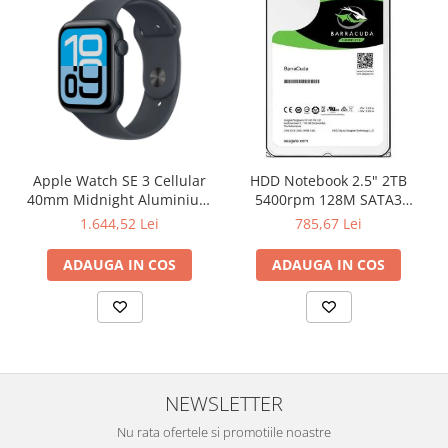
Apple Watch SE 3 Cellular
HDD Notebook 2.5" 2TB
40mm Midnight Aluminium
5400rpm 128M SATA3
Case with Midnight Sport
SEAGATE
1.644,52 Lei
785,67 Lei
Band - S/M
ADAUGA IN COS
ADAUGA IN COS
NEWSLETTER
Nu rata ofertele si promotiile noastre