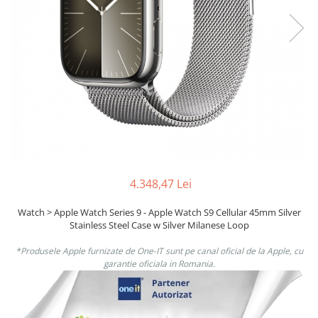
Boxe
Smartphone IPhone
Mouse
Casti
Mouse Pad
Tastaturi
USB Hub
4.348,47 Lei
Watch > Apple Watch Series 9 - Apple Watch S9 Cellular 45mm Silver
Stainless Steel Case w Silver Milanese Loop
*Produsele Apple furnizate de One-IT sunt pe canal oficial de la Apple, cu
garantie oficiala in Romania.