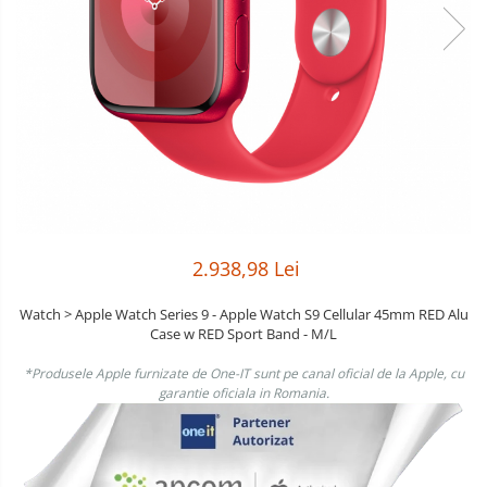
Boxe
Smartphone IPhone
Mouse
Casti
Mouse Pad
Tastaturi
USB Hub
2.938,98 Lei
Watch > Apple Watch Series 9 - Apple Watch S9 Cellular 45mm RED Alu
Case w RED Sport Band - M/L
*Produsele Apple furnizate de One-IT sunt pe canal oficial de la Apple, cu
garantie oficiala in Romania.