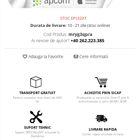
STOC EPUIZAT
Durata de livrare:
10 - 21 zile (stoc online)
Cod Produs:
mryg3qp/a
Ai nevoie de ajutor?
+40 262.223.385
Adauga la Favorite
Cere informatii
TRANSPORT GRATUIT
ACHIZITIE PRIN SICAP
Pentru comenzi mai mari de 699
Produsele si serviciile One-IT pot fi
lei
achizitionate si prin SICAP/ SEAP
SUPORT TEHNIC
LIVRARE RAPIDA
Suport SPECIALIZAT oriunde în
Curier rapid oriunde in tara
România