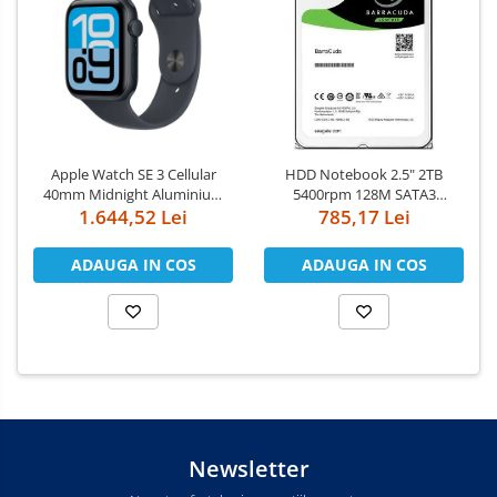
Apple Watch SE 3 Cellular
HDD Notebook 2.5" 2TB
40mm Midnight Aluminium
5400rpm 128M SATA3
Case with Midnight Sport
1.644,52 Lei
785,17 Lei
SEAGATE
Band - S/M
ADAUGA IN COS
ADAUGA IN COS
Newsletter