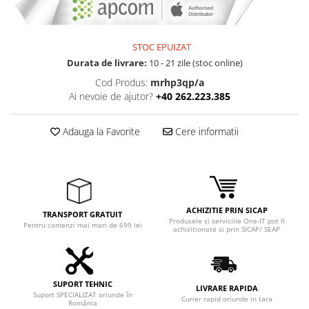
STOC EPUIZAT
Durata de livrare:
10 - 21 zile (stoc online)
Cod Produs:
mrhp3qp/a
Ai nevoie de ajutor?
+40 262.223.385
Adauga la Favorite
Cere informatii
ACHIZITIE PRIN SICAP
TRANSPORT GRATUIT
Produsele si serviciile One-IT pot fi
Pentru comenzi mai mari de 699 lei
achizitionate si prin SICAP/ SEAP
SUPORT TEHNIC
LIVRARE RAPIDA
Suport SPECIALIZAT oriunde în
Curier rapid oriunde in tara
România