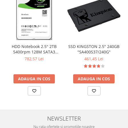
HDD Notebook 2.5" 2TB
SSD KINGSTON 2.5" 240GB
5400rpm 128M SATA3
"SA400S37/240G"
SEAGATE
782,57 Lei
461,45 Lei
ADAUGA IN COS
ADAUGA IN COS
NEWSLETTER
Nu rata ofertele si promotiile noastre