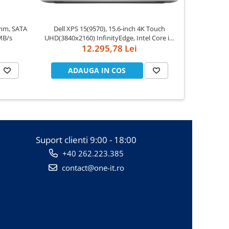
mm, SATA
Dell XPS 15(9570), 15.6-inch 4K Touch
Apple Watch Series
MB/s
UHD(3840x2160) InfinityEdge, Intel Core i7-
Case
8750H, 16GB(2x8GB) DDR4 2666MHz, 512GB
12.295,78 Lei
PCIe SSD, noDVD, Nvidia GTX 1050Ti 4GB,
Killer Wifi 802.11ac, BT, FGPR, Backlit
ADAUGA IN COS
AD
Suport clienti
9:00 - 18:00
+40 262.223.385
contact@one-it.ro