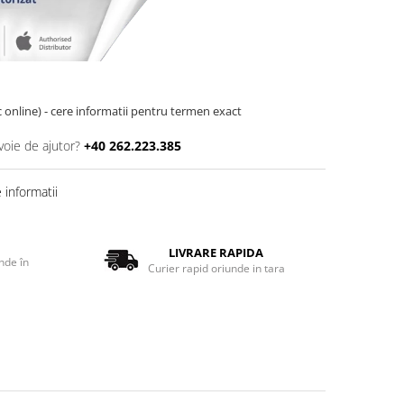
oc online) - cere informatii pentru termen exact
voie de ajutor?
+40 262.223.385
informatii
LIVRARE RAPIDA
nde în
Curier rapid oriunde in tara