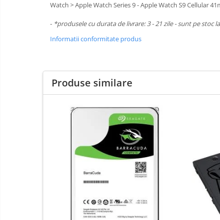
Watch > Apple Watch Series 9 - Apple Watch S9 Cellular 41
Boxe
Mouse
-
*produsele cu durata de livrare: 3 - 21 zile - sunt pe stoc l
Casti
Informatii conformitate produs
Mouse Pad
Tastaturi
USB Hub
Produse similare
Cloud si
Placi de Baza
Aplicatii SaaS
Placi Video
Sisteme
Videoconferinta
CPU
Securitate
Memorii
Date
SSD
Hard Disc-uri
Carcase
Surse