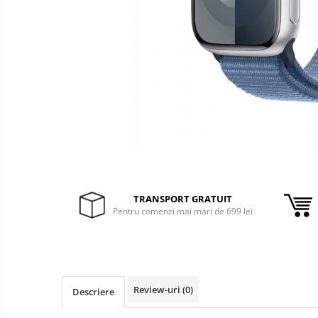
&
Foto &
Ochelari Smart
Electronice
Video
Smartphone IPhone
Sisteme Desktop & Monitoare
PC NUC
Gaming PC & Console
Desk Gaming
Microfoane & Casti Gaming
Mouse Gaming
Scaune Gaming
TRANSPORT GRATUIT
Pentru comenzi mai mari de 699 lei
Tastaturi Gaming
Card Reader
Periferice PC
Camere Web
Review-uri
(0)
Descriere
Adaptoare