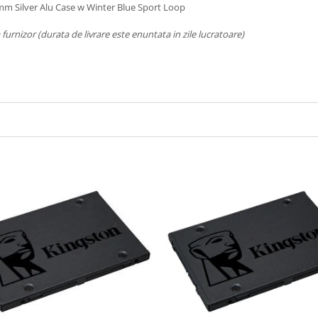
mm Silver Alu Case w Winter Blue Sport Loop
a furnizor (durata de livrare este enuntata in zile lucratoare)