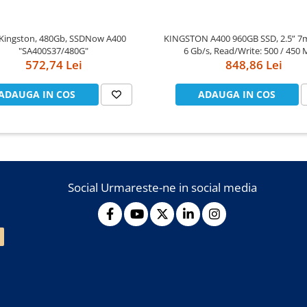
Kingston, 480Gb, SSDNow A400
KINGSTON A400 960GB SSD, 2.5” 7
"SA400S37/480G"
6 Gb/s, Read/Write: 500 / 450 
572,74 Lei
848,86 Lei
ADAUGA IN COS
ADAUGA IN COS
Social
Urmareste-ne in social media