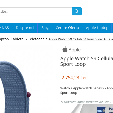
y NAS
Despre noi
Blog
Cerere Oferta
Apple Laptop
aptop, Tablete & Telefoane /
Apple Watch S9 Cellular 41mm Silver Alu C
Apple Watch S9 Cellul
Sport Loop
2.754,23 Lei
Watch > Apple Watch Series 9 - App
Sport Loop
*Produsele Apple furnizate de One-IT s