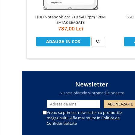
Cooler
HDD Notebook 2.5" 2TB 5400rpm 128M
SSD 
Componente Server
SATA3 SEAGATE
787,00 Lei
Servere
ADAUGA IN COS
Multifunctionale
Imprimante
Imprimante 3D
Televizoare & accesorii
Newsletter
Multiboard & Accessorii
Nu rata ofertele si promotiile noastre
Multimedia
Firewall
Vreau sa primesc newsletter cu promotiile
magazinului. Afla mai multe in
Politica de
Antivirus
Confidentialitate