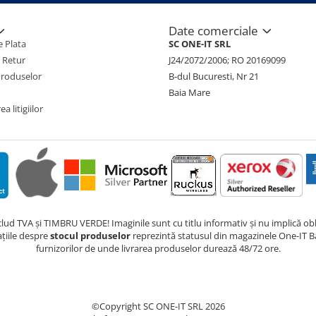
Date comerciale
 Plata
SC ONE-IT SRL
e Retur
J24/2072/2006; RO 20169099
Produselor
B-dul Bucuresti, Nr 21
Baia Mare
a litigiilor
nclud TVA și TIMBRU VERDE! Imaginile sunt cu titlu informativ și nu implică obli
ațiile despre
stocul produselor
reprezintă statusul din magazinele One-IT Ba
furnizorilor de unde livrarea produselor durează 48/72 ore.
©Copyright SC ONE-IT SRL 2026