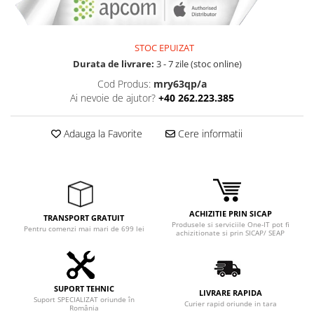
STOC EPUIZAT
Durata de livrare:
3 - 7 zile (stoc online)
Cod Produs:
mry63qp/a
Ai nevoie de ajutor?
+40 262.223.385
Adauga la Favorite
Cere informatii
ACHIZITIE PRIN SICAP
TRANSPORT GRATUIT
Produsele si serviciile One-IT pot fi
Pentru comenzi mai mari de 699 lei
achizitionate si prin SICAP/ SEAP
SUPORT TEHNIC
LIVRARE RAPIDA
Suport SPECIALIZAT oriunde în
Curier rapid oriunde in tara
România