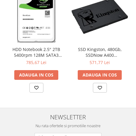
HDD Notebook 2.5" 2TB
SSD Kingston, 480Gb,
5400rpm 128M SATA3
SSDNow A400
SEAGATE
"SA400S37/480G"
785,67 Lei
571,77 Lei
ADAUGA IN COS
ADAUGA IN COS
NEWSLETTER
Nu rata ofertele si promotiile noastre