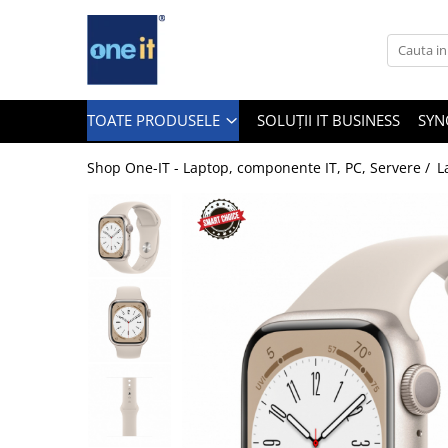
Toate Produsele
Laptop, Tablete & Telefoane
TOATE PRODUSELE
SOLUȚII IT BUSINESS
SYN
Shop One-IT - Laptop, componente IT, PC, Servere /
L
Laptop / Notebook
Notebook Consumer
Accesorii Laptop
Componente Laptop
Tablete & accesorii
Telefoane & accesorii
Smart Watch
Apple AirTag