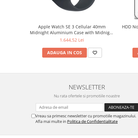
Hard Disc-uri
Carcase
Apple Watch SE 3 Cellular 40mm
HDD Notebook 2.5" 2TB 5400rpm 128M
Surse
Midnight Aluminium Case with Midnight
Sport Band - S/M
Cooler
1.644,52 Lei
Servere & Componente
ADAUGA IN COS
Componente Server
Servere
Software
NEWSLETTER
Retelistica & Supraveghere
Nu rata ofertele si promotiile noastre
Printing
Multifunctionale
Vreau sa primesc newsletter cu promotiile magazinului.
Afla mai multe in
Politica de Confidentialitate
Imprimante
Imprimante 3D