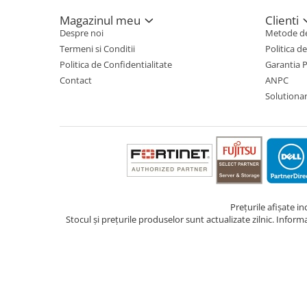
Magazinul meu
Clienti
TV, Multimedia & Electronice
Despre noi
Metode de
Televizoare & accesorii
Termeni si Conditii
Politica d
Politica de Confidentialitate
Garantia 
Multiboard & Accessorii
Contact
ANPC
Multimedia
Solutionare
Foto & Video
Cloud si Aplicatii SaaS
Sisteme Videoconferinta
Securitate Date
Firewall
Prețurile afișate i
Stocul și prețurile produselor sunt actualizate zilnic. Inform
Antivirus