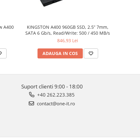
w A400
KINGSTON A400 960GB SSD, 2.5” 7mm,
Dell XPS 
SATA 6 Gb/s, Read/Write: 500 / 450 MB/s
UHD(3840x2
i7-8750H,
846,93 Lei
512GB PC
1050Ti 4
ADAUGA IN COS
AD
Suport clienti
9:00 - 18:00
+40 262.223.385
contact@one-it.ro