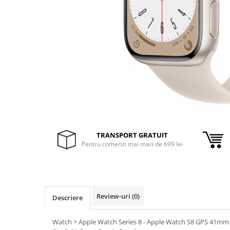
Inele Smart
Ochelari Smart
Smartphone IPhone
Sisteme PC & Periferice
Sisteme Desktop & Monitoare
PC NUC
Gaming PC & Console
TRANSPORT GRATUIT
Desk Gaming
Pentru comenzi mai mari de 699 lei
Microfoane & Casti Gaming
Mouse Gaming
Scaune Gaming
Tastaturi Gaming
Review-uri
(0)
Descriere
Card Reader
Watch > Apple Watch Series 8 - Apple Watch S8 GPS 41mm 