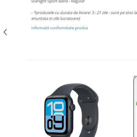
Periferice PC
Starlight Sport Band - Regular
Camere Web
-
*produsele cu durata de livrare: 3 - 21 zile - sunt pe stoc l
Adaptoare
enuntata in zile lucratoare)
Boxe
Informatii conformitate produs
Mouse
Casti
Mouse Pad
Tastaturi
USB Hub
Componente PC
Placi de Baza
Placi Video
CPU
Memorii
SSD