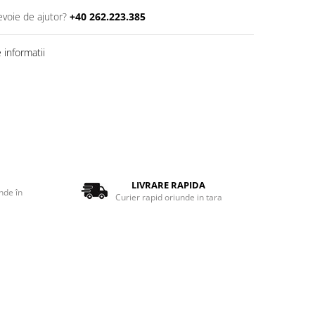
evoie de ajutor?
+40 262.223.385
informatii
LIVRARE RAPIDA
nde în
Curier rapid oriunde in tara