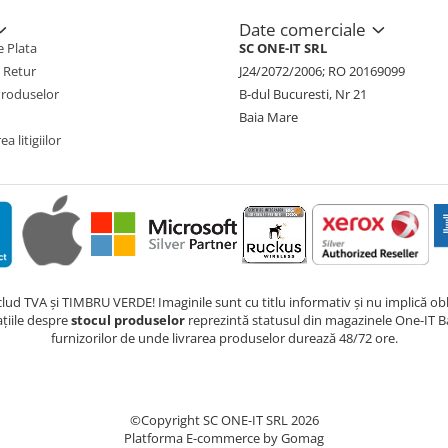
Date comerciale
 Plata
SC ONE-IT SRL
e Retur
J24/2072/2006; RO 20169099
Produselor
B-dul Bucuresti, Nr 21
Baia Mare
a litigiilor
nclud TVA și TIMBRU VERDE! Imaginile sunt cu titlu informativ și nu implică obli
ațiile despre
stocul produselor
reprezintă statusul din magazinele One-IT Ba
furnizorilor de unde livrarea produselor durează 48/72 ore.
©Copyright SC ONE-IT SRL 2026
Platforma E-commerce by Gomag