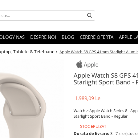
OLOGY NAS
DESPRE NOI
BLOG
CERERE OFERTA
APPLE L
aptop, Tablete & Telefoane /
Apple Watch S8 GPS 41mm Starlight Alumini
Apple Watch S8 GPS 4
Starlight Sport Band - 
1.989,09 Lei
Watch > Apple Watch Series 8 - Ap
Starlight Sport Band - Regular
STOC EPUIZAT
Durata de livrare:
3 - 7 zile (stoc 