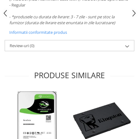
Carcase
- Regular
Surse
-
*produsele cu durata de livrare: 3 - 7 zile - sunt pe stoc la
furnizor (durata de livrare este enuntata in zile lucratoare)
Cooler
Informatii conformitate produs
Servere & Componente
Review-uri
(0)
Componente Server
Servere
Software
PRODUSE SIMILARE
Retelistica & Supraveghere
Printing
Multifunctionale
Imprimante
Imprimante 3D
TV, Multimedia & Electronice