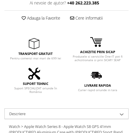
Adaptoare
Ai nevoie de ajutor?
+40 262.223.385
Boxe
Adauga la Favorite
Cere informatii
Mouse
Casti
Mouse Pad
Tastaturi
USB Hub
ACHIZITIE PRIN SICAP
TRANSPORT GRATUIT
Produsele si serviciile One-IT pot fi
Pentru comenzi mai mari de 699 lei
achizitionate si prin SICAP/ SEAP
Componente PC
Placi de Baza
Placi Video
SUPORT TEHNIC
LIVRARE RAPIDA
Suport SPECIALIZAT oriunde în
Curier rapid oriunde in tara
CPU
România
Memorii
SSD
Descriere
Hard Disc-uri
Watch > Apple Watch Series 8 - Apple Watch S8 GPS 41mm
(PRODUCT)RED Aluminium Case with (PRODUCT)RED Sport Band