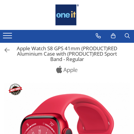
Toate Produsele
Laptop, Tablete & Telefoane
Laptop / Notebook
Apple Watch S8 GPS 41mm (PRODUCT)RED
Aluminium Case with (PRODUCT)RED Sport
Notebook Consumer
Band - Regular
Accesorii Laptop
Componente Laptop
Tablete & accesorii
Telefoane & accesorii
Smart Watch
Apple AirTag
Inele Smart