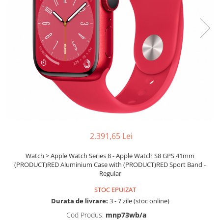
Ochelari Smart
Smartphone IPhone
Sisteme PC & Periferice
Sisteme Desktop & Monitoare
PC NUC
Gaming PC & Console
Desk Gaming
Microfoane & Casti Gaming
2.391,65 Lei
Mouse Gaming
Scaune Gaming
Watch > Apple Watch Series 8 - Apple Watch S8 GPS 41mm
Tastaturi Gaming
(PRODUCT)RED Aluminium Case with (PRODUCT)RED Sport Band -
Regular
Card Reader
STOC EPUIZAT
Periferice PC
Durata de livrare:
3 - 7 zile (stoc online)
Camere Web
Cod Produs:
mnp73wb/a