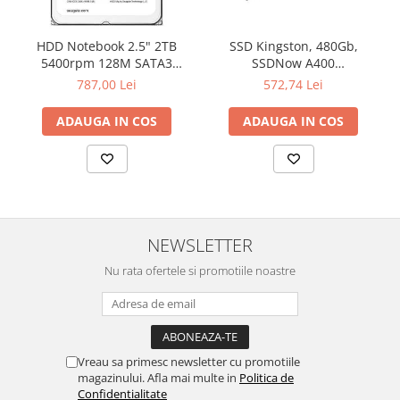
Televizoare & accesorii
Multiboard & Accessorii
HDD Notebook 2.5" 2TB
SSD Kingston, 480Gb,
5400rpm 128M SATA3
SSDNow A400
Multimedia
SEAGATE
"SA400S37/480G"
787,00 Lei
572,74 Lei
Foto & Video
ADAUGA IN COS
ADAUGA IN COS
Cloud si Aplicatii SaaS
Sisteme Videoconferinta
Securitate Date
Firewall
NEWSLETTER
Antivirus
Nu rata ofertele si promotiile noastre
Vreau sa primesc newsletter cu promotiile
magazinului. Afla mai multe in
Politica de
Confidentialitate