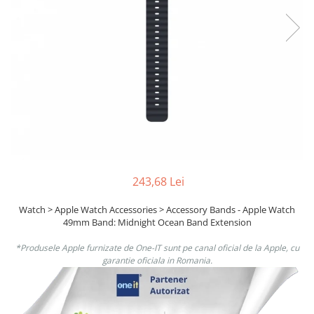
Boxe
Smartphone IPhone
Mouse
Casti
Mouse Pad
Tastaturi
USB Hub
243,68 Lei
Watch > Apple Watch Accessories > Accessory Bands - Apple Watch
49mm Band: Midnight Ocean Band Extension
*Produsele Apple furnizate de One-IT sunt pe canal oficial de la Apple, cu
garantie oficiala in Romania.