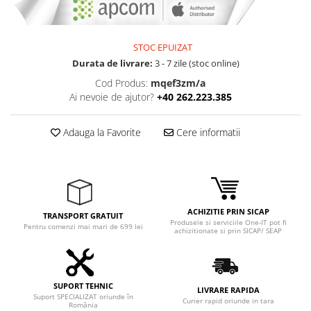
STOC EPUIZAT
Durata de livrare:
3 - 7 zile (stoc online)
Cod Produs:
mqef3zm/a
Ai nevoie de ajutor?
+40 262.223.385
Adauga la Favorite
Cere informatii
ACHIZITIE PRIN SICAP
TRANSPORT GRATUIT
Produsele si serviciile One-IT pot fi
Pentru comenzi mai mari de 699 lei
achizitionate si prin SICAP/ SEAP
SUPORT TEHNIC
LIVRARE RAPIDA
Suport SPECIALIZAT oriunde în
Curier rapid oriunde in tara
România