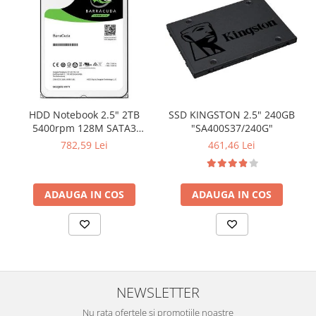
HDD Notebook 2.5" 2TB
SSD KINGSTON 2.5" 240GB
5400rpm 128M SATA3
"SA400S37/240G"
SEAGATE
782,59 Lei
461,46 Lei
ADAUGA IN COS
ADAUGA IN COS
NEWSLETTER
Nu rata ofertele si promotiile noastre