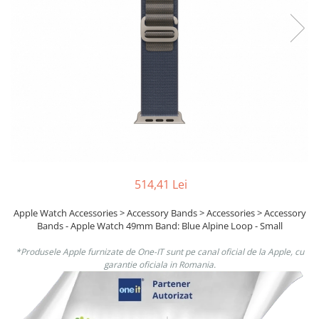
Ochelari Smart
Smartphone IPhone
Sisteme PC & Periferice
Sisteme Desktop & Monitoare
PC NUC
Gaming PC & Console
Desk Gaming
Microfoane & Casti Gaming
514,41 Lei
Mouse Gaming
Apple Watch Accessories > Accessory Bands > Accessories > Accessory
Scaune Gaming
Bands - Apple Watch 49mm Band: Blue Alpine Loop - Small
Tastaturi Gaming
*Produsele Apple furnizate de One-IT sunt pe canal oficial de la Apple, cu
Card Reader
garantie oficiala in Romania.
Periferice PC
Camere Web