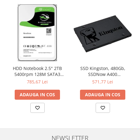
Televizoare & accesorii
Multiboard & Accessorii
Multimedia
Foto & Video
Cloud si Aplicatii SaaS
Sisteme Videoconferinta
Securitate Date
HDD Notebook 2.5" 2TB
SSD Kingston, 480Gb,
5400rpm 128M SATA3
SSDNow A400
Firewall
SEAGATE
"SA400S37/480G"
785,67 Lei
571,77 Lei
Antivirus
ADAUGA IN COS
ADAUGA IN COS
NEWSLETTER