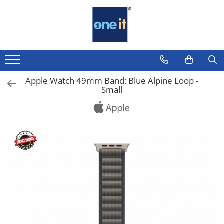
Toate Produsele
Laptop, Tablete & Telefoane
Laptop / Notebook
Apple Watch 49mm Band: Blue Alpine Loop -
Small
Notebook Consumer
Accesorii Laptop
Componente Laptop
Tablete & accesorii
Telefoane & accesorii
Smart Watch
Apple AirTag
Inele Smart