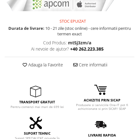
Adaptoare
Boxe
Mouse
STOC EPUIZAT
Casti
Durata de livrare:
10 - 21 zile (stoc online) - cere informatii pentru
termen exact
Mouse Pad
Cod Produs:
mt5j3zm/a
Tastaturi
Ai nevoie de ajutor?
+40 262.223.385
USB Hub
Componente PC
Adauga la Favorite
Cere informatii
Placi de Baza
Placi Video
CPU
ACHIZITIE PRIN SICAP
TRANSPORT GRATUIT
Produsele si serviciile One-IT pot fi
Memorii
Pentru comenzi mai mari de 699 lei
achizitionate si prin SICAP/ SEAP
SSD
Hard Disc-uri
SUPORT TEHNIC
LIVRARE RAPIDA
Suport SPECIALIZAT oriunde în