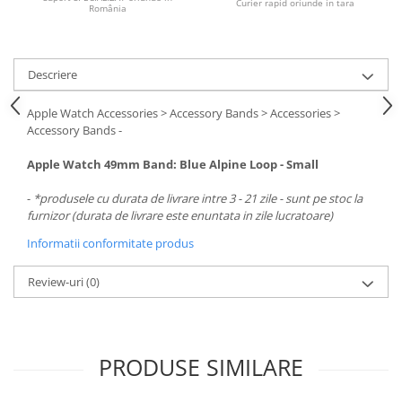
Carcase
Curier rapid oriunde in tara
România
Surse
Cooler
Descriere
Servere & Componente
Apple Watch Accessories > Accessory Bands > Accessories >
Accessory Bands -
Componente Server
Servere
Apple Watch 49mm Band: Blue Alpine Loop - Small
-
*produsele cu durata de livrare intre 3 - 21 zile - sunt pe stoc la
Software
furnizor (durata de livrare este enuntata in zile lucratoare)
Retelistica & Supraveghere
Informatii conformitate produs
Printing
Review-uri
(0)
Multifunctionale
Imprimante
Imprimante 3D
PRODUSE SIMILARE
TV, Multimedia & Electronice