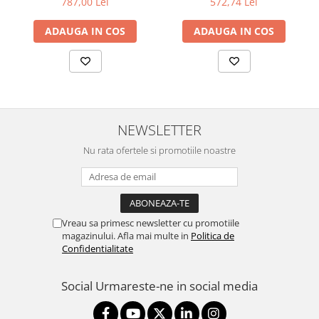
787,00 Lei
572,74 Lei
Televizoare & accesorii
ADAUGA IN COS
ADAUGA IN COS
Multiboard & Accessorii
Multimedia
Foto & Video
Cloud si Aplicatii SaaS
NEWSLETTER
Sisteme Videoconferinta
Nu rata ofertele si promotiile noastre
Securitate Date
Firewall
Antivirus
Vreau sa primesc newsletter cu promotiile
magazinului. Afla mai multe in
Politica de
Confidentialitate
Social
Urmareste-ne in social media