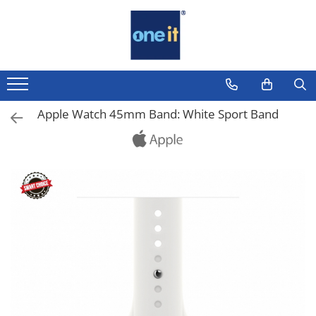
Toate Produsele
Laptop, Tablete & Telefoane
Laptop / Notebook
Apple Watch 45mm Band: White Sport Band
Notebook Consumer
Accesorii Laptop
Componente Laptop
Tablete & accesorii
Telefoane & accesorii
Smart Watch
Apple AirTag
Inele Smart