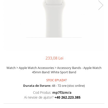
Ochelari Smart
Smartphone IPhone
Sisteme PC & Periferice
Sisteme Desktop & Monitoare
PC NUC
Gaming PC & Console
Desk Gaming
233,08 Lei
Microfoane & Casti Gaming
Mouse Gaming
Watch > Apple Watch Accessories > Accessory Bands - Apple Watch
45mm Band: White Sport Band
Scaune Gaming
Tastaturi Gaming
STOC EPUIZAT
Durata de livrare:
48 - 72 ore (stoc online)
Card Reader
Cod Produs:
mp7f3zm/a
Periferice PC
Ai nevoie de ajutor?
+40 262.223.385
Camere Web