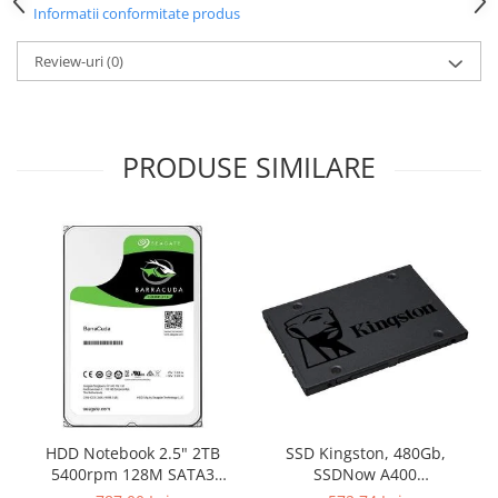
Carcase
Informatii conformitate produs
Surse
Review-uri
(0)
Cooler
Servere & Componente
PRODUSE SIMILARE
Componente Server
Servere
Software
Retelistica & Supraveghere
Printing
Multifunctionale
Imprimante
Imprimante 3D
HDD Notebook 2.5" 2TB
SSD Kingston, 480Gb,
5400rpm 128M SATA3
SSDNow A400
TV, Multimedia & Electronice
SEAGATE
"SA400S37/480G"