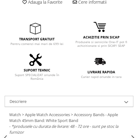
Adauga la Favorite
Cere informatii
Adaptoare
Boxe
Mouse
Casti
Mouse Pad
ACHIZITIE PRIN SICAP
TRANSPORT GRATUIT
Produsele si serviciile One-IT pot fi
Tastaturi
Pentru comenzi mai mari de 699 lei
achizitionate si prin SICAP/ SEAP
USB Hub
Componente PC
SUPORT TEHNIC
LIVRARE RAPIDA
Placi de Baza
Suport SPECIALIZAT oriunde în
Curier rapid oriunde in tara
România
Placi Video
CPU
Descriere
Memorii
Watch > Apple Watch Accessories > Accessory Bands - Apple
SSD
Watch 45mm Band: White Sport Band
-
*produsele cu durata de livrare: 48 - 72 ore - sunt pe stoc la
Hard Disc-uri
furnizor