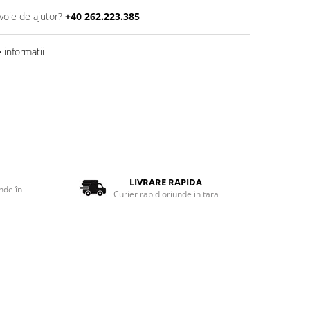
voie de ajutor?
+40 262.223.385
informatii
LIVRARE RAPIDA
nde în
Curier rapid oriunde in tara