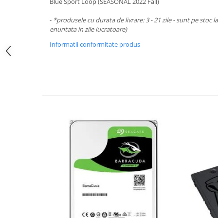
Periferice PC
Blue Sport Loop (SEASONAL 2022 Fall)
Camere Web
-
*produsele cu durata de livrare: 3 - 21 zile - sunt pe stoc l
Adaptoare
enuntata in zile lucratoare)
Boxe
Informatii conformitate produs
Mouse
Casti
Mouse Pad
Tastaturi
USB Hub
Componente PC
Placi de Baza
Placi Video
CPU
Memorii
SSD