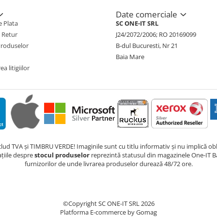
Date comerciale
 Plata
SC ONE-IT SRL
e Retur
J24/2072/2006; RO 20169099
Produselor
B-dul Bucuresti, Nr 21
Baia Mare
a litigiilor
nclud TVA și TIMBRU VERDE! Imaginile sunt cu titlu informativ și nu implică obli
ațiile despre
stocul produselor
reprezintă statusul din magazinele One-IT Ba
furnizorilor de unde livrarea produselor durează 48/72 ore.
©Copyright SC ONE-IT SRL 2026
Platforma E-commerce by Gomag