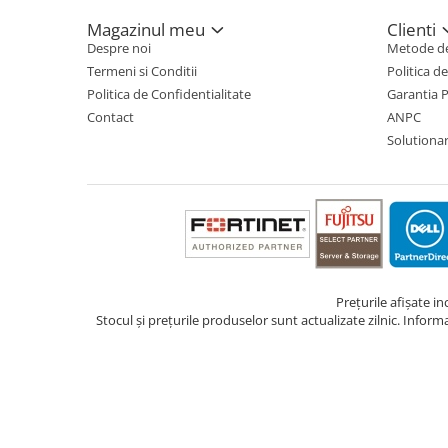
Magazinul meu
Clienti
TV, Multimedia & Electronice
Despre noi
Metode de
Televizoare & accesorii
Termeni si Conditii
Politica d
Politica de Confidentialitate
Garantia 
Multiboard & Accessorii
Contact
ANPC
Multimedia
Solutionare
Foto & Video
Cloud si Aplicatii SaaS
Sisteme Videoconferinta
Securitate Date
Firewall
Prețurile afișate i
Stocul și prețurile produselor sunt actualizate zilnic. Inform
Antivirus