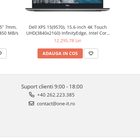
.5” 7mm,
Dell XPS 15(9570), 15.6-inch 4K Touch
Apple W
 450 MB/s
UHD(3840x2160) InfinityEdge, Intel Core
Aluminum 
i7-8750H, 16GB(2x8GB) DDR4 2666MHz,
12.295,78 Lei
512GB PCIe SSD, noDVD, Nvidia GTX
1050Ti 4GB, Killer Wifi 802.11ac, BT,
ADAUGA IN COS
AD
FGPR, Backlit
Suport clienti
9:00 - 18:00
+40 262.223.385
contact@one-it.ro