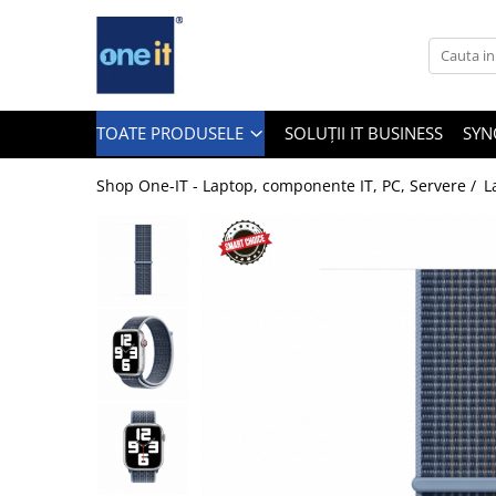
Toate Produsele
Laptop, Tablete & Telefoane
TOATE PRODUSELE
SOLUȚII IT BUSINESS
SYN
Shop One-IT - Laptop, componente IT, PC, Servere /
L
Laptop / Notebook
Notebook Consumer
Accesorii Laptop
Componente Laptop
Tablete & accesorii
Telefoane & accesorii
Smart Watch
Apple AirTag