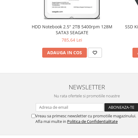
Hard Disc-uri
Carcase
HDD Notebook 2.5" 2TB 5400rpm 128M
SSD K
Surse
SATA3 SEAGATE
Cooler
785,64 Lei
Servere & Componente
ADAUGA IN COS
Componente Server
Servere
Software
NEWSLETTER
Retelistica & Supraveghere
Nu rata ofertele si promotiile noastre
Printing
Multifunctionale
Vreau sa primesc newsletter cu promotiile magazinului.
Afla mai multe in
Politica de Confidentialitate
Imprimante
Imprimante 3D