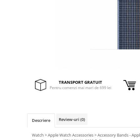
Inele Smart
Ochelari Smart
Smartphone IPhone
Sisteme PC & Periferice
Sisteme Desktop & Monitoare
PC NUC
Gaming PC & Console
TRANSPORT GRATUIT
Desk Gaming
Pentru comenzi mai mari de 699 lei
Microfoane & Casti Gaming
Mouse Gaming
Scaune Gaming
Tastaturi Gaming
Review-uri
(0)
Descriere
Card Reader
Watch > Apple Watch Accessories > Accessory Bands - Ap