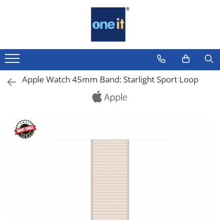
Toate Produsele
Laptop, Tablete & Telefoane
Laptop / Notebook
Apple Watch 45mm Band: Starlight Sport Loop
Notebook Consumer
Accesorii Laptop
Componente Laptop
Tablete & accesorii
Telefoane & accesorii
Smart Watch
Apple AirTag
Inele Smart