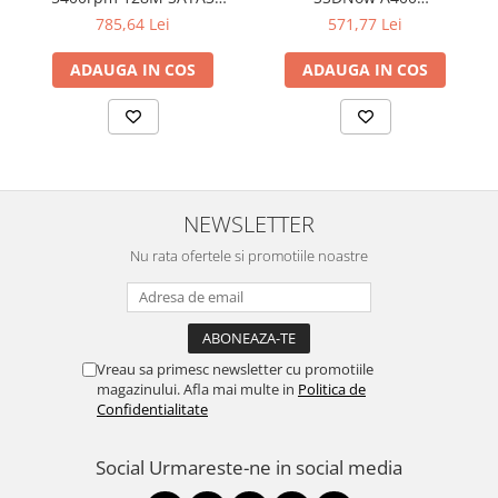
Televizoare & accesorii
SEAGATE
"SA400S37/480G"
785,64 Lei
571,77 Lei
Multiboard & Accessorii
ADAUGA IN COS
ADAUGA IN COS
Multimedia
Foto & Video
Cloud si Aplicatii SaaS
Sisteme Videoconferinta
NEWSLETTER
Securitate Date
Nu rata ofertele si promotiile noastre
Firewall
Antivirus
Vreau sa primesc newsletter cu promotiile
magazinului. Afla mai multe in
Politica de
Confidentialitate
Social
Urmareste-ne in social media