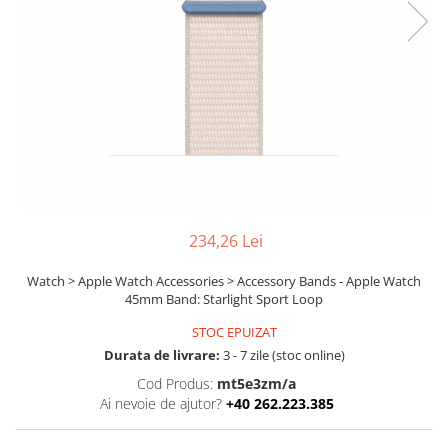
Ochelari Smart
Smartphone IPhone
Sisteme PC & Periferice
Sisteme Desktop & Monitoare
PC NUC
Gaming PC & Console
Desk Gaming
234,26 Lei
Microfoane & Casti Gaming
Mouse Gaming
Watch > Apple Watch Accessories > Accessory Bands - Apple Watch
45mm Band: Starlight Sport Loop
Scaune Gaming
Tastaturi Gaming
STOC EPUIZAT
Durata de livrare:
3 - 7 zile (stoc online)
Card Reader
Cod Produs:
mt5e3zm/a
Periferice PC
Ai nevoie de ajutor?
+40 262.223.385
Camere Web