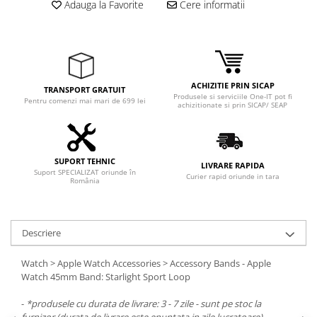
Adauga la Favorite
Cere informatii
Adaptoare
Boxe
Mouse
Casti
Mouse Pad
ACHIZITIE PRIN SICAP
TRANSPORT GRATUIT
Produsele si serviciile One-IT pot fi
Tastaturi
Pentru comenzi mai mari de 699 lei
achizitionate si prin SICAP/ SEAP
USB Hub
Componente PC
SUPORT TEHNIC
LIVRARE RAPIDA
Placi de Baza
Suport SPECIALIZAT oriunde în
Curier rapid oriunde in tara
România
Placi Video
CPU
Descriere
Memorii
Watch > Apple Watch Accessories > Accessory Bands - Apple
SSD
Watch 45mm Band: Starlight Sport Loop
Hard Disc-uri
-
*produsele cu durata de livrare: 3 - 7 zile - sunt pe stoc la
furnizor (durata de livrare este enuntata in zile lucratoare)