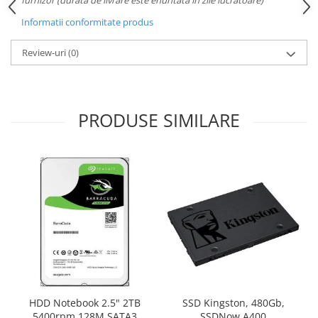
Carcase
Informatii conformitate produs
Surse
Review-uri
(0)
Cooler
Servere & Componente
Componente Server
PRODUSE SIMILARE
Servere
Software
Retelistica & Supraveghere
Printing
Multifunctionale
Imprimante
Imprimante 3D
HDD Notebook 2.5" 2TB
SSD Kingston, 480Gb,
TV, Multimedia & Electronice
5400rpm 128M SATA3
SSDNow A400