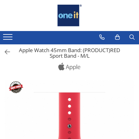
Toate Produsele
Laptop, Tablete & Telefoane
Laptop / Notebook
Apple Watch 45mm Band: (PRODUCT)RED
Sport Band - M/L
Notebook Consumer
Accesorii Laptop
Componente Laptop
Tablete & accesorii
Telefoane & accesorii
Smart Watch
Apple AirTag
Inele Smart