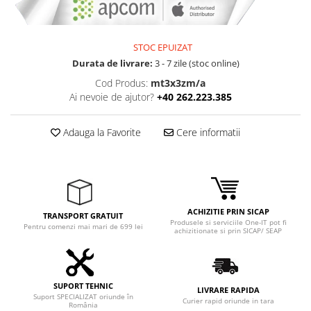
Adaptoare
Boxe
Mouse
STOC EPUIZAT
Casti
Durata de livrare:
3 - 7 zile (stoc online)
Mouse Pad
Cod Produs:
mt3x3zm/a
Ai nevoie de ajutor?
+40 262.223.385
Tastaturi
USB Hub
Adauga la Favorite
Cere informatii
Componente PC
Placi de Baza
Placi Video
ACHIZITIE PRIN SICAP
CPU
TRANSPORT GRATUIT
Produsele si serviciile One-IT pot fi
Pentru comenzi mai mari de 699 lei
achizitionate si prin SICAP/ SEAP
Memorii
SSD
SUPORT TEHNIC
Hard Disc-uri
LIVRARE RAPIDA
Suport SPECIALIZAT oriunde în
Curier rapid oriunde in tara
România