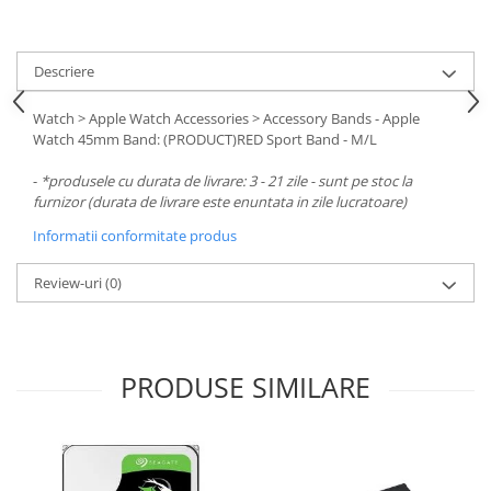
Carcase
Surse
Descriere
Cooler
Watch > Apple Watch Accessories > Accessory Bands - Apple
Servere & Componente
Watch 45mm Band: (PRODUCT)RED Sport Band - M/L
Componente Server
-
*produsele cu durata de livrare: 3 - 21 zile - sunt pe stoc la
Servere
furnizor (durata de livrare este enuntata in zile lucratoare)
Informatii conformitate produs
Software
Retelistica & Supraveghere
Review-uri
(0)
Printing
Multifunctionale
PRODUSE SIMILARE
Imprimante
Imprimante 3D
TV, Multimedia & Electronice