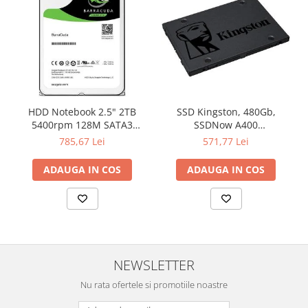
Televizoare & accesorii
Multiboard & Accessorii
Multimedia
Foto & Video
Cloud si Aplicatii SaaS
HDD Notebook 2.5" 2TB
SSD Kingston, 480Gb,
5400rpm 128M SATA3
SSDNow A400
Sisteme Videoconferinta
SEAGATE
"SA400S37/480G"
785,67 Lei
571,77 Lei
Securitate Date
ADAUGA IN COS
ADAUGA IN COS
Firewall
Antivirus
NEWSLETTER
Nu rata ofertele si promotiile noastre