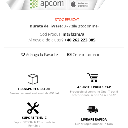
Adaptoare
Boxe
Mouse
STOC EPUIZAT
Casti
Durata de livrare:
3 - 7 zile (stoc online)
Mouse Pad
Cod Produs:
mt5f3zm/a
Ai nevoie de ajutor?
+40 262.223.385
Tastaturi
USB Hub
Adauga la Favorite
Cere informatii
Componente PC
Placi de Baza
Placi Video
ACHIZITIE PRIN SICAP
CPU
TRANSPORT GRATUIT
Produsele si serviciile One-IT pot fi
Pentru comenzi mai mari de 699 lei
achizitionate si prin SICAP/ SEAP
Memorii
SSD
SUPORT TEHNIC
Hard Disc-uri
LIVRARE RAPIDA
Suport SPECIALIZAT oriunde în
Curier rapid oriunde in tara
România