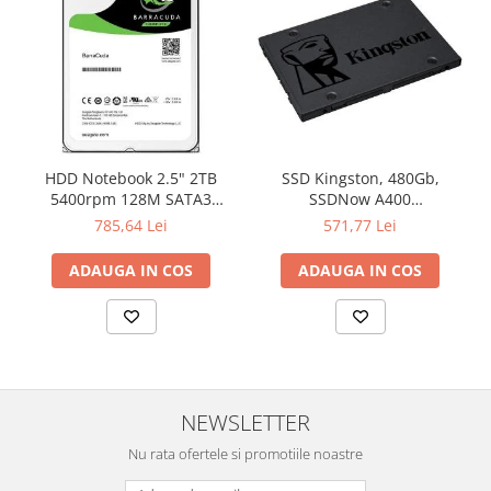
Televizoare & accesorii
Multiboard & Accessorii
Multimedia
Foto & Video
Cloud si Aplicatii SaaS
HDD Notebook 2.5" 2TB
SSD Kingston, 480Gb,
5400rpm 128M SATA3
SSDNow A400
Sisteme Videoconferinta
SEAGATE
"SA400S37/480G"
785,64 Lei
571,77 Lei
Securitate Date
ADAUGA IN COS
ADAUGA IN COS
Firewall
Antivirus
NEWSLETTER
Nu rata ofertele si promotiile noastre