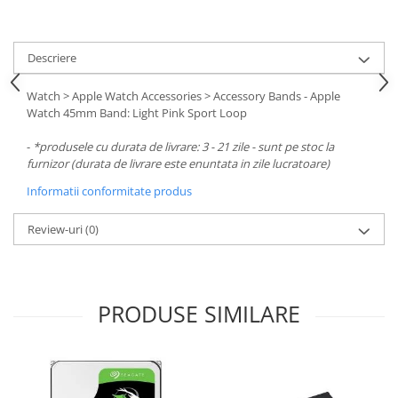
Carcase
Surse
Descriere
Cooler
Watch > Apple Watch Accessories > Accessory Bands - Apple
Servere & Componente
Watch 45mm Band: Light Pink Sport Loop
Componente Server
-
*produsele cu durata de livrare: 3 - 21 zile - sunt pe stoc la
Servere
furnizor (durata de livrare este enuntata in zile lucratoare)
Informatii conformitate produs
Software
Retelistica & Supraveghere
Review-uri
(0)
Printing
Multifunctionale
PRODUSE SIMILARE
Imprimante
Imprimante 3D
TV, Multimedia & Electronice