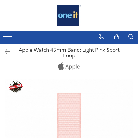
Toate Produsele
Laptop, Tablete & Telefoane
Laptop / Notebook
Apple Watch 45mm Band: Light Pink Sport
Loop
Notebook Consumer
Accesorii Laptop
Componente Laptop
Tablete & accesorii
Telefoane & accesorii
Smart Watch
Apple AirTag
Inele Smart