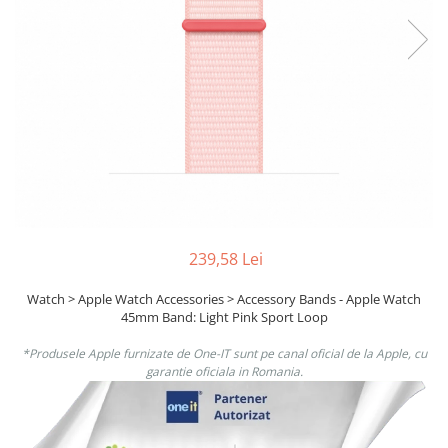
Ochelari Smart
Smartphone IPhone
Sisteme PC & Periferice
Sisteme Desktop & Monitoare
PC NUC
Gaming PC & Console
Desk Gaming
Microfoane & Casti Gaming
239,58 Lei
Mouse Gaming
Watch > Apple Watch Accessories > Accessory Bands - Apple Watch
Scaune Gaming
45mm Band: Light Pink Sport Loop
Tastaturi Gaming
*Produsele Apple furnizate de One-IT sunt pe canal oficial de la Apple, cu
Card Reader
garantie oficiala in Romania.
Periferice PC
Camere Web