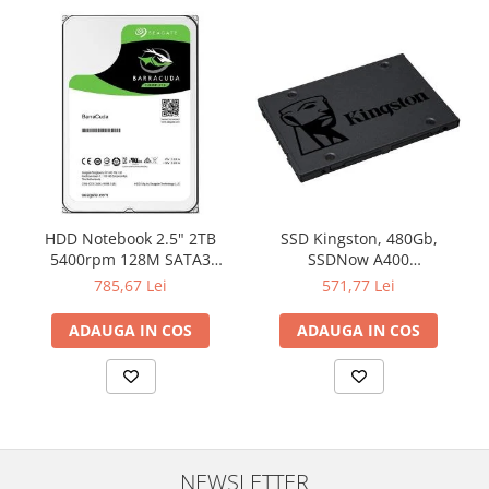
HDD Notebook 2.5" 2TB
SSD Kingston, 480Gb,
5400rpm 128M SATA3
SSDNow A400
SEAGATE
"SA400S37/480G"
785,67 Lei
571,77 Lei
ADAUGA IN COS
ADAUGA IN COS
NEWSLETTER