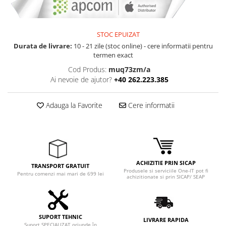
STOC EPUIZAT
Durata de livrare:
10 - 21 zile (stoc online) - cere informatii pentru
termen exact
Cod Produs:
muq73zm/a
Ai nevoie de ajutor?
+40 262.223.385
Adauga la Favorite
Cere informatii
ACHIZITIE PRIN SICAP
TRANSPORT GRATUIT
Produsele si serviciile One-IT pot fi
Pentru comenzi mai mari de 699 lei
achizitionate si prin SICAP/ SEAP
SUPORT TEHNIC
LIVRARE RAPIDA
Suport SPECIALIZAT oriunde în