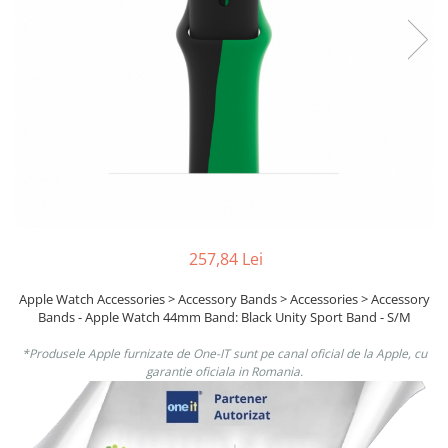
Boxe
Smartphone IPhone
Mouse
Casti
Mouse Pad
Tastaturi
USB Hub
257,84 Lei
Apple Watch Accessories > Accessory Bands > Accessories > Accessory
Bands - Apple Watch 44mm Band: Black Unity Sport Band - S/M
*Produsele Apple furnizate de One-IT sunt pe canal oficial de la Apple, cu
garantie oficiala in Romania.