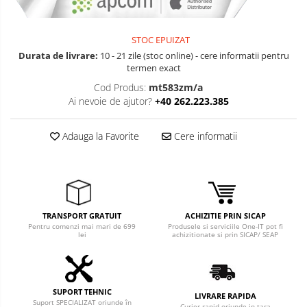
STOC EPUIZAT
Durata de livrare:
10 - 21 zile (stoc online) - cere informatii pentru
termen exact
Cod Produs:
mt583zm/a
Ai nevoie de ajutor?
+40 262.223.385
Adauga la Favorite
Cere informatii
TRANSPORT GRATUIT
ACHIZITIE PRIN SICAP
Pentru comenzi mai mari de 699
Produsele si serviciile One-IT pot fi
lei
achizitionate si prin SICAP/ SEAP
SUPORT TEHNIC
LIVRARE RAPIDA
Suport SPECIALIZAT oriunde în
Curier rapid oriunde in tara