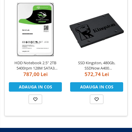
HDD Notebook 2.5" 2TB
SSD Kingston, 480Gb,
5400rpm 128M SATA3
SSDNow A400
787,00 Lei
SEAGATE
"SA400S37/480G"
572,74 Lei
ADAUGA IN COS
ADAUGA IN COS