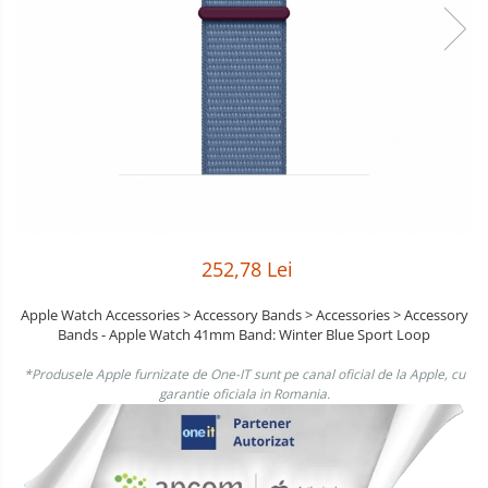
Boxe
Smartphone IPhone
Mouse
Casti
Mouse Pad
Tastaturi
USB Hub
252,78 Lei
Apple Watch Accessories > Accessory Bands > Accessories > Accessory
Bands - Apple Watch 41mm Band: Winter Blue Sport Loop
*Produsele Apple furnizate de One-IT sunt pe canal oficial de la Apple, cu
garantie oficiala in Romania.