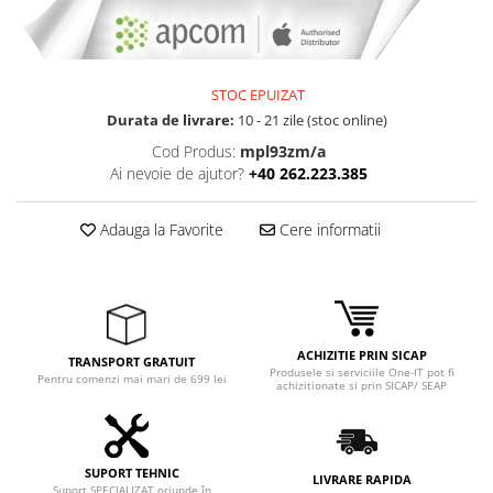
Adaptoare
Boxe
Mouse
STOC EPUIZAT
Casti
Durata de livrare:
10 - 21 zile (stoc online)
Mouse Pad
Cod Produs:
mpl93zm/a
Tastaturi
Ai nevoie de ajutor?
+40 262.223.385
USB Hub
Componente PC
Adauga la Favorite
Cere informatii
Placi de Baza
Placi Video
CPU
ACHIZITIE PRIN SICAP
TRANSPORT GRATUIT
Produsele si serviciile One-IT pot fi
Memorii
Pentru comenzi mai mari de 699 lei
achizitionate si prin SICAP/ SEAP
SSD
Hard Disc-uri
SUPORT TEHNIC
LIVRARE RAPIDA
Suport SPECIALIZAT oriunde în