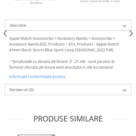
Carcase
Curier rapid oriunde in tara
România
Surse
Cooler
Descriere
Servere & Componente
Apple Watch Accessories > Accessory Bands > Accessories >
Accessory Bands,EOL Products > EOL Products - Apple Watch
Componente Server
41mm Band: Storm Blue Sport Loop (SEASONAL 2022 Fall)
Servere
-
*produsele cu durata de livrare: 3 - 21 zile - sunt pe stoc la
furnizor (durata de livrare este enuntata in zile lucratoare)
Software
Informatii conformitate produs
Retelistica & Supraveghere
Printing
Review-uri
(0)
Multifunctionale
Imprimante
PRODUSE SIMILARE
Imprimante 3D
TV, Multimedia & Electronice