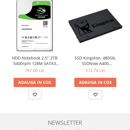
Televizoare & accesorii
Multiboard & Accessorii
Multimedia
Foto & Video
Cloud si Aplicatii SaaS
Sisteme Videoconferinta
HDD Notebook 2.5" 2TB
SSD Kingston, 480Gb,
Securitate Date
5400rpm 128M SATA3
SSDNow A400
SEAGATE
"SA400S37/480G"
787,00 Lei
572,74 Lei
Firewall
Antivirus
ADAUGA IN COS
ADAUGA IN COS
NEWSLETTER