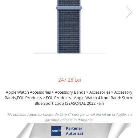
Ochelari Smart
Smartphone IPhone
Sisteme PC & Periferice
Sisteme Desktop & Monitoare
PC NUC
Gaming PC & Console
Desk Gaming
Microfoane & Casti Gaming
247,28 Lei
Mouse Gaming
Apple Watch Accessories > Accessory Bands > Accessories > Accessory
Scaune Gaming
Bands,EOL Products > EOL Products - Apple Watch 41mm Band: Storm
Tastaturi Gaming
Blue Sport Loop (SEASONAL 2022 Fall)
Card Reader
*Produsele Apple furnizate de One-IT sunt pe canal oficial de la Apple, cu
garantie oficiala in Romania.
Periferice PC
Camere Web