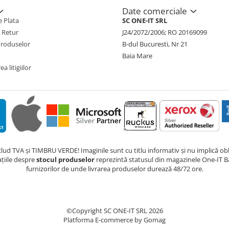
Date comerciale
 Plata
SC ONE-IT SRL
e Retur
J24/2072/2006; RO 20169099
Produselor
B-dul Bucuresti, Nr 21
Baia Mare
a litigiilor
nclud TVA și TIMBRU VERDE! Imaginile sunt cu titlu informativ și nu implică obli
ațiile despre
stocul produselor
reprezintă statusul din magazinele One-IT Ba
furnizorilor de unde livrarea produselor durează 48/72 ore.
©Copyright SC ONE-IT SRL 2026
Platforma E-commerce by Gomag