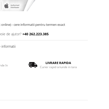
oc online) - cere informatii pentru termen exact
voie de ajutor?
+40 262.223.385
informatii
LIVRARE RAPIDA
nde în
Curier rapid oriunde in tara