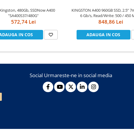
Kingston, 480Gb, SSDNow A400
KINGSTON A400 960GB SSD, 2.5” 7
"SA400S37/480G"
6 Gb/s, Read/Write: 500 / 450 
572,74 Lei
848,86 Lei
ADAUGA IN COS
ADAUGA IN COS
Social
Urmareste-ne in social media