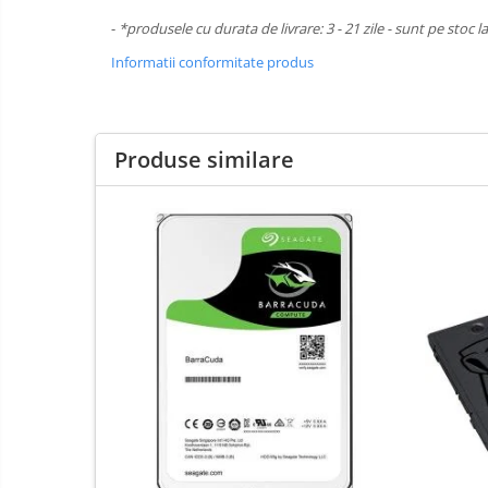
Boxe
-
*produsele cu durata de livrare: 3 - 21 zile - sunt pe stoc l
Mouse
Informatii conformitate produs
Casti
Mouse Pad
Tastaturi
Produse similare
USB Hub
Cloud si
Placi de Baza
Aplicatii SaaS
Placi Video
Sisteme
Videoconferinta
CPU
Securitate
Memorii
Date
SSD
Hard Disc-uri
Carcase
Surse