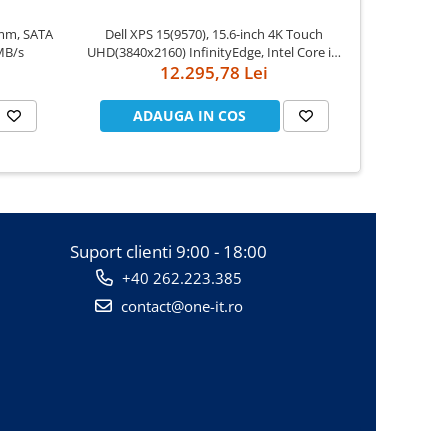
mm, SATA
Dell XPS 15(9570), 15.6-inch 4K Touch
Apple Watch Series
MB/s
UHD(3840x2160) InfinityEdge, Intel Core i7-
Case
8750H, 16GB(2x8GB) DDR4 2666MHz, 512GB
12.295,78 Lei
PCIe SSD, noDVD, Nvidia GTX 1050Ti 4GB,
Killer Wifi 802.11ac, BT, FGPR, Backlit
ADAUGA IN COS
AD
Suport clienti
9:00 - 18:00
+40 262.223.385
contact@one-it.ro