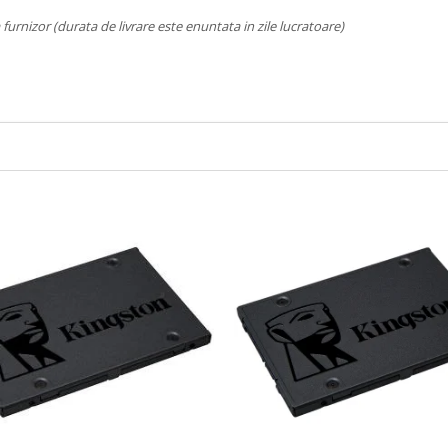
a furnizor (durata de livrare este enuntata in zile lucratoare)