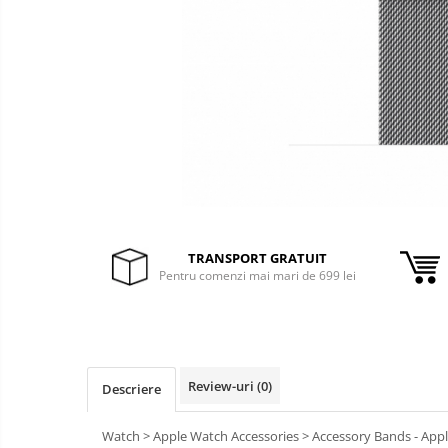
&
Foto &
Ochelari Smart
Electronice
Video
Smartphone IPhone
Sisteme Desktop & Monitoare
PC NUC
Gaming PC & Console
Desk Gaming
Microfoane & Casti Gaming
Mouse Gaming
TRANSPORT GRATUIT
Pentru comenzi mai mari de 699 lei
Scaune Gaming
Tastaturi Gaming
Card Reader
Periferice PC
Review-uri
(0)
Descriere
Camere Web
Adaptoare
Watch > Apple Watch Accessories > Accessory Bands - App