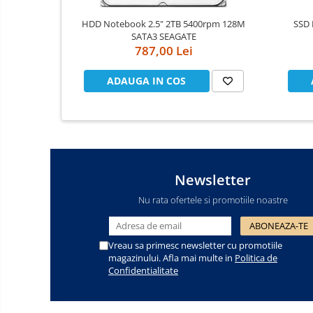
Cooler
HDD Notebook 2.5" 2TB 5400rpm 128M
SSD 
SATA3 SEAGATE
Componente Server
787,00 Lei
Servere
ADAUGA IN COS
Multifunctionale
Imprimante
Imprimante 3D
Newsletter
Televizoare & accesorii
Nu rata ofertele si promotiile noastre
Multiboard & Accessorii
Multimedia
Vreau sa primesc newsletter cu promotiile
magazinului. Afla mai multe in
Politica de
Firewall
Confidentialitate
Antivirus