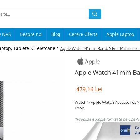
y NAS
Despre noi
Blog
Cerere Oferta
Apple Laptop
aptop, Tablete & Telefoane /
Apple Watch 41mm Band: Silver Milanese 
Apple Watch 41mm Ban
479,16 Lei
Watch > Apple Watch Accessories >
Loop
*Produsele Apple furnizate de One-IT s