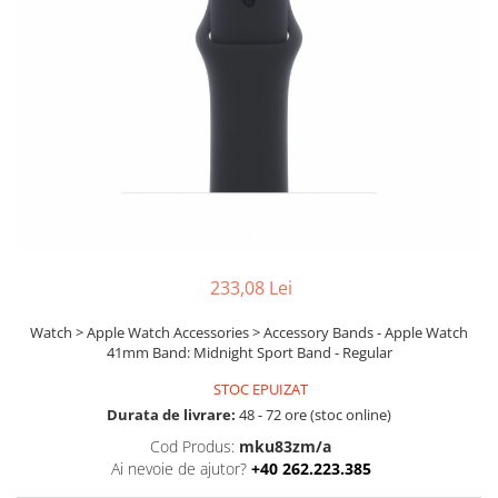
Boxe
Smartphone IPhone
Mouse
Casti
Mouse Pad
Tastaturi
USB Hub
233,08 Lei
Watch > Apple Watch Accessories > Accessory Bands - Apple Watch
41mm Band: Midnight Sport Band - Regular
STOC EPUIZAT
Durata de livrare:
48 - 72 ore (stoc online)
Cod Produs:
mku83zm/a
Ai nevoie de ajutor?
+40 262.223.385