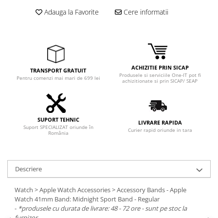
Adauga la Favorite
Cere informatii
ACHIZITIE PRIN SICAP
TRANSPORT GRATUIT
Produsele si serviciile One-IT pot fi
Pentru comenzi mai mari de 699 lei
achizitionate si prin SICAP/ SEAP
SUPORT TEHNIC
LIVRARE RAPIDA
Suport SPECIALIZAT oriunde în
Curier rapid oriunde in tara
România
Descriere
Watch > Apple Watch Accessories > Accessory Bands - Apple
Watch 41mm Band: Midnight Sport Band - Regular
-
*produsele cu durata de livrare: 48 - 72 ore - sunt pe stoc la
furnizor