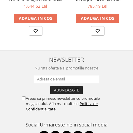
Case with Midnight Sport
SEAGATE
1.644,52 Lei
785,19 Lei
Band - S/M
ADAUGA IN COS
ADAUGA IN COS
NEWSLETTER
Nu rata ofertele si promotiile noastre
Vreau sa primesc newsletter cu promotiile
magazinului. Afla mai multe in
Politica de
Confidentialitate
Social
Urmareste-ne in social media