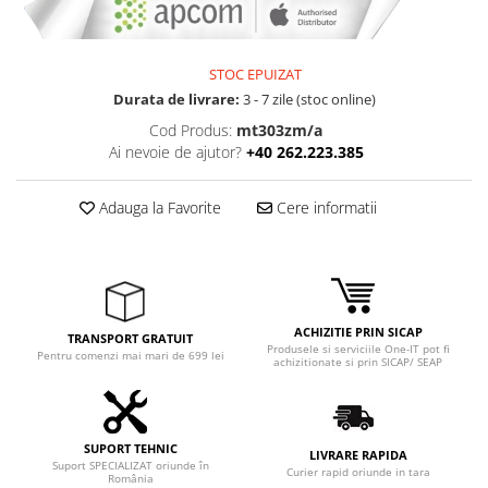
Adaptoare
Boxe
Mouse
STOC EPUIZAT
Casti
Durata de livrare:
3 - 7 zile (stoc online)
Mouse Pad
Cod Produs:
mt303zm/a
Ai nevoie de ajutor?
+40 262.223.385
Tastaturi
USB Hub
Adauga la Favorite
Cere informatii
Componente PC
Placi de Baza
Placi Video
ACHIZITIE PRIN SICAP
CPU
TRANSPORT GRATUIT
Produsele si serviciile One-IT pot fi
Pentru comenzi mai mari de 699 lei
achizitionate si prin SICAP/ SEAP
Memorii
SSD
SUPORT TEHNIC
Hard Disc-uri
LIVRARE RAPIDA
Suport SPECIALIZAT oriunde în
Curier rapid oriunde in tara
România