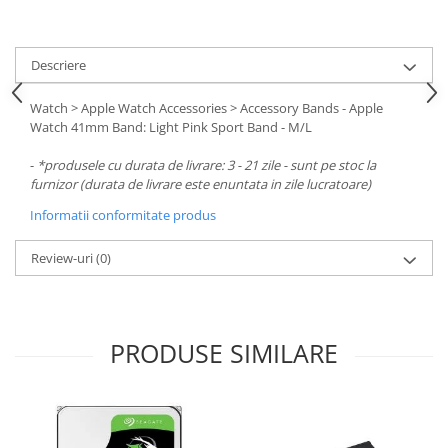
Carcase
Surse
Descriere
Cooler
Watch > Apple Watch Accessories > Accessory Bands - Apple
Servere & Componente
Watch 41mm Band: Light Pink Sport Band - M/L
Componente Server
-
*produsele cu durata de livrare: 3 - 21 zile - sunt pe stoc la
Servere
furnizor (durata de livrare este enuntata in zile lucratoare)
Informatii conformitate produs
Software
Retelistica & Supraveghere
Review-uri
(0)
Printing
Multifunctionale
PRODUSE SIMILARE
Imprimante
Imprimante 3D
TV, Multimedia & Electronice