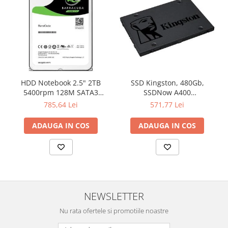
Televizoare & accesorii
Multiboard & Accessorii
Multimedia
Foto & Video
Cloud si Aplicatii SaaS
HDD Notebook 2.5" 2TB
SSD Kingston, 480Gb,
5400rpm 128M SATA3
SSDNow A400
Sisteme Videoconferinta
SEAGATE
"SA400S37/480G"
785,64 Lei
571,77 Lei
Securitate Date
ADAUGA IN COS
ADAUGA IN COS
Firewall
Antivirus
NEWSLETTER
Nu rata ofertele si promotiile noastre