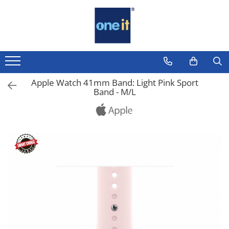
Toate Produsele
Laptop, Tablete & Telefoane
Laptop / Notebook
Apple Watch 41mm Band: Light Pink Sport
Band - M/L
Notebook Consumer
Accesorii Laptop
Componente Laptop
Tablete & accesorii
Telefoane & accesorii
Smart Watch
Apple AirTag
Inele Smart