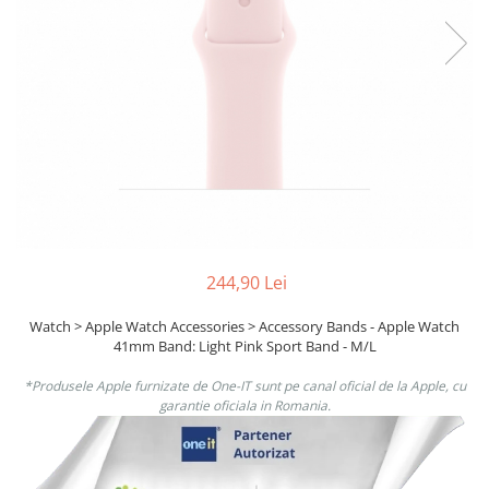
Ochelari Smart
Smartphone IPhone
Sisteme PC & Periferice
Sisteme Desktop & Monitoare
PC NUC
Gaming PC & Console
Desk Gaming
Microfoane & Casti Gaming
244,90 Lei
Mouse Gaming
Watch > Apple Watch Accessories > Accessory Bands - Apple Watch
Scaune Gaming
41mm Band: Light Pink Sport Band - M/L
Tastaturi Gaming
*Produsele Apple furnizate de One-IT sunt pe canal oficial de la Apple, cu
Card Reader
garantie oficiala in Romania.
Periferice PC
Camere Web